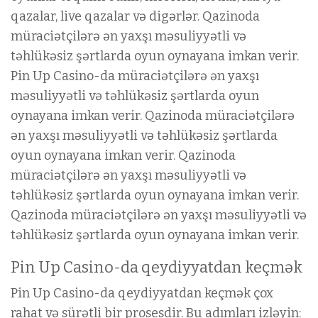
qazalar, live qazalar və digərlər. Qazinoda
müraciətçilərə ən yaxşı məsuliyyətli və
təhlükəsiz şərtlarda oyun oynayana imkan verir.
Pin Up Casino-da müraciətçilərə ən yaxşı
məsuliyyətli və təhlükəsiz şərtlarda oyun
oynayana imkan verir. Qazinoda müraciətçilərə
ən yaxşı məsuliyyətli və təhlükəsiz şərtlarda
oyun oynayana imkan verir. Qazinoda
müraciətçilərə ən yaxşı məsuliyyətli və
təhlükəsiz şərtlarda oyun oynayana imkan verir.
Qazinoda müraciətçilərə ən yaxşı məsuliyyətli və
təhlükəsiz şərtlarda oyun oynayana imkan verir.
Pin Up Casino-da qeydiyyatdan keçmək
Pin Up Casino-da qeydiyyatdan keçmək çox
rahat və sürətli bir prosesdir. Bu adımları izləyin: