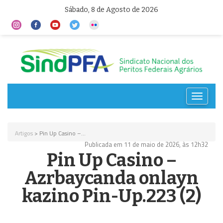
Sábado, 8 de Agosto de 2026
Toggle
navigat
Artigos
> Pin Up Casino –...
Publicada em 11 de maio de 2026, às 12h32
Pin Up Casino –
Azrbaycanda onlayn
kazino Pin-Up.223 (2)