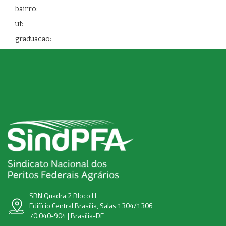
bairro:
uf:
graduacao:
SBN Quadra 2 Bloco H
Edifício Central Brasília, Salas 1304/1306
70.040-904 | Brasília-DF