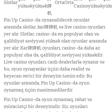
Slotlar
Orta
Orta
yüksək
yüksək
牌
Casino
yüksək
yük
机
Pin Up Casino-da oynanabilecek oyunlar
arasında slotlar, kar牌牌机 və live casino oyunları
yer alır. Slotlar, casino-da en populyar olan və
qalibliyət səviyyəsi yüksək olan oyunlar arasında
yer alır. Kar牌牌机 oyunları, casino-da daha az
populyar olsa da, qalibliyət səviyyəsi yüksəkdir.
Live casino oyunları, canlı dealerlarla oynanır və
bu, oyun oynayanlar üçün daha realist və
heyecan verici bir deneyim təmin edir. Bu
oyunlar arasında, Pin Up Casino-da oyun
oynamaq üçün mənimsədilərdir.
Pin Up Casino-da oyun oynamaq, rahat və
müraciətçi bir deneyimdir. Siz, oyunları