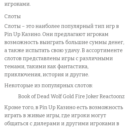
игроками.
Слоты
Слоты – это наиболее популярный тип игр в
Pin Up Казино. Они предлагают игрокам
возможность выиграть большие суммы денег,
а также испытать свою удачу. В ассортименте
слотов представлены игры с различными
темами, такими как фантастика,
приключения, история и другие.
Некоторые из популярных слотов:
Book of Dead
Wolf Gold
Fire Joker
Reactoonz
Кроме того, в Pin Up Казино есть возможность
играть в живые игры, где игроки могут
общаться с дилерами и другими игроками в