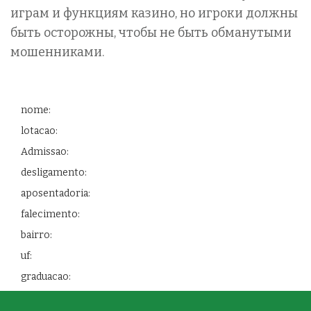
играм и функциям казино, но игроки должны
быть осторожны, чтобы не быть обманутыми
мошенниками.
nome:
lotacao:
Admissao:
desligamento:
aposentadoria:
falecimento:
bairro:
uf:
graduacao: