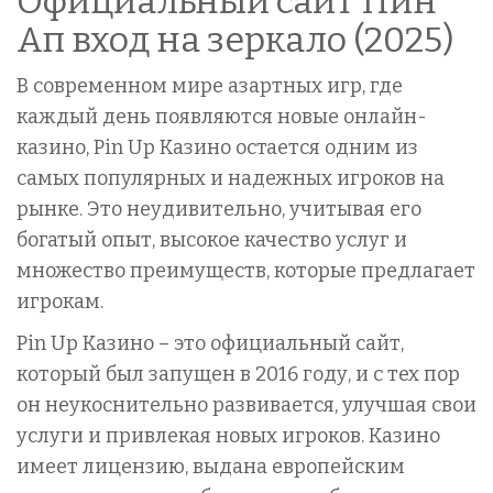
Официальный сайт Пин
Ап вход на зеркало (2025)
В современном мире азартных игр, где
каждый день появляются новые онлайн-
казино, Pin Up Казино остается одним из
самых популярных и надежных игроков на
рынке. Это неудивительно, учитывая его
богатый опыт, высокое качество услуг и
множество преимуществ, которые предлагает
игрокам.
Pin Up Казино – это официальный сайт,
который был запущен в 2016 году, и с тех пор
он неукоснительно развивается, улучшая свои
услуги и привлекая новых игроков. Казино
имеет лицензию, выдана европейским