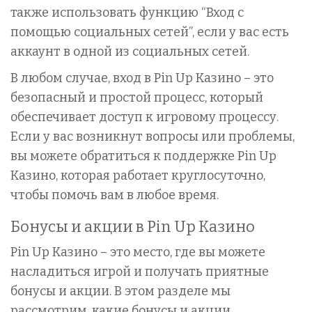
также использовать функцию “Вход с
помощью социальных сетей”, если у вас есть
аккаунт в одной из социальных сетей.
В любом случае, вход в Pin Up Казино – это
безопасный и простой процесс, который
обеспечивает доступ к игровому процессу.
Если у вас возникнут вопросы или проблемы,
вы можете обратиться к поддержке Pin Up
Казино, которая работает круглосуточно,
чтобы помочь вам в любое время.
Бонусы и акции в Pin Up Казино
Pin Up Казино – это место, где вы можете
насладиться игрой и получать приятные
бонусы и акции. В этом разделе мы
рассмотрим, какие бонусы и акции