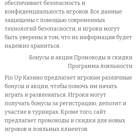
обеспечивает безопасность и
конфиденциальность игроков. Все данные
защищены с помощью современных
технологий безопасности, и игроки могут
быть уверены в том, что их информация будет
надежно храниться.
Бонусы и акции
Промокоды и скидки
Программа лояльности
Pin Up Казино предлагает игрокам различные
бонусы и акции, чтобы помочь им начать
играть и развлекаться. Игроки могут
получать бонусы за регистрацию, депозит и
участие в турнирах. Кроме того, сайт
предлагает промокоды и скидки для новых
игроков и лояльных клиентов.