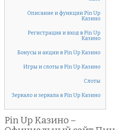
Описание и функции Pin Up
Казино
Регистрация и вход в Pin Up
Казино
Бонусы и акции в Pin Up Казино
Игры и слоты в Pin Up Казино
Слоты
Зеркало и зеркала в Pin Up Казино
Pin Up Казино –