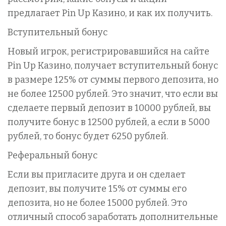
предлагает Pin Up Казино, и как их получить.
Вступительный бонус
Новый игрок, регистрировавшийся на сайте
Pin Up Казино, получает вступительный бонус
в размере 125% от суммы первого депозита, но
не более 12500 рублей. Это значит, что если вы
сделаете первый депозит в 10000 рублей, вы
получите бонус в 12500 рублей, а если в 5000
рублей, то бонус будет 6250 рублей.
Реферальный бонус
Если вы пригласите друга и он сделает
депозит, вы получите 15% от суммы его
депозита, но не более 15000 рублей. Это
отличный способ заработать дополнительные