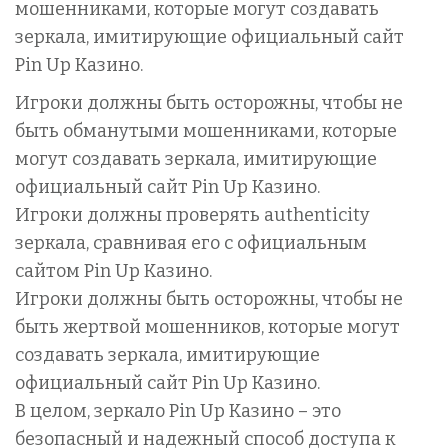
мошенниками, которые могут создавать
зеркала, имитирующие официальный сайт
Pin Up Казино.
Игроки должны быть осторожны, чтобы не
быть обманутыми мошенниками, которые
могут создавать зеркала, имитирующие
официальный сайт Pin Up Казино.
Игроки должны проверять authenticity
зеркала, сравнивая его с официальным
сайтом Pin Up Казино.
Игроки должны быть осторожны, чтобы не
быть жертвой мошенников, которые могут
создавать зеркала, имитирующие
официальный сайт Pin Up Казино.
В целом, зеркало Pin Up Казино – это
безопасный и надежный способ доступа к