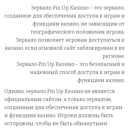
Зеркало Pin Up Казино – это зеркало,
созданное для обеспечения доступа к играм и
функциям казино, не зависящим от
географического положения игрока.
Зеркало позволяет игрокам доступаться к
казино, если основной сайт заблокирован в их
регионе.
Зеркало Pin Up Казино – это безопасный и
надежный способ доступа к играм и
функциям казино.
Однако, зеркало Pin Up Казино не является
официальным сайтом, а только зеркалом,
созданным для обеспечения доступа к играм
и функциям казино. Игроки должны быть
осторожны, чтобы не быть обманутыми