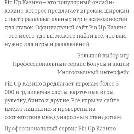
Pin Up Казино – это популярный онлайн-
казино, которое предлагает игрокам широкий
спектр развлекательных игр и возможностей
для ставок. Официальный сайт Pin Up Казино
– это место, где вы можете найти все, что вам
нужно для игры и развлечений.
Большой выбор игр
Профессиональный сервис
Бонусы и акции
Многоязычный интерфейс
Pin Up Казино предлагает игрокам более 3
000 игр, включая слоты, карточные игры,
рулетку, бинго и другие. Все игры на сайте
имеют лицензию и проверены на
соответствие международным стандартам.
Профессиональный сервис Pin Up Казино