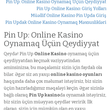
Pin Up: Online Kasino Oynamaq Üçün Qeydiyyat
Pin Up Online Kasino: Giriş Yolları
Müəllif Online Kasino Pin Upda Giriş
Pin Updak Online Kasino Oynamaq Məxsuslikləri
Pin Up: Online Kasino
Oynamaq Üçün Qeydiyyat
Qeydə! Pin Up
Online Kasino
oynamaq üçün
qeydiyyatdan keçmək vəziyyətindən
əminsinizsa, bu məqaləmiz sizin için faydalı ola
bilər. Əgər siz ən yaxşı
online kasino oyunları
haqqında daha çox məlumat istəyirsiz, biz sizin
üçün hazırladığımız məqaləyi keçin. Əgər sizinlə
bağlı olaraq
Pin Up kasino
da oynamak istəyirsiz,
biz sizin üçün müəyyən qeydlər veririk. İlk
olaraq, sizin için mümkün olan en yaxşı