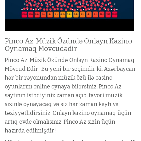
Pinco Az: Müzik Özündə Onlayn Kazino
Oynamaq Mövcudədir
Pinco Az: Müzik Özündə Onlayn Kazino Oynamaq
Mövcud Edir! Bu yeni bir seçimdir ki, Azərbaycan
hər bir rəyonundan müzik özü ilə casino
oyunlarını online oynaya bilərsiniz. Pinco Az
saytının istədiyiniz zaman açıb, favori müzik
sizinlə oynayacaq və siz hər zaman keyfi və
təziyyətlidirsiniz. Onlayn kazino oynamaq üçün
artıq evde olmalısınız. Pinco Az sizin üçün
hazırda edilmişdir!