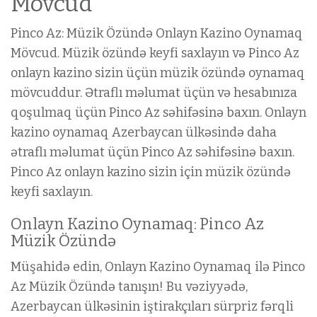
Mövcud
Pinco Az: Müzik Özündə Onlayn Kazino Oynamaq
Mövcud. Müzik özündə keyfi saxlayın və Pinco Az
onlayn kazino sizin üçün müzik özündə oynamaq
mövcuddur. Ətraflı məlumat üçün və hesabınıza
qoşulmaq üçün Pinco Az səhifəsinə baxın. Onlayn
kazino oynamaq Azerbaycan ülkəsində daha
ətraflı məlumat üçün Pinco Az səhifəsinə baxın.
Pinco Az onlayn kazino sizin için müzik özündə
keyfi saxlayın.
Onlayn Kazino Oynamaq: Pinco Az
Müzik Özündə
Müşahidə edin, Onlayn Kazino Oynamaq ilə Pinco
Az Müzik Özündə tanışın! Bu vəziyyədə,
Azerbaycan ülkəsinin iştirakçıları sürpriz fərqli