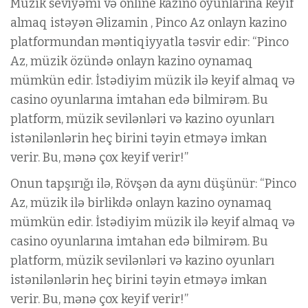
Müzik seviyəmi və online kazino oyunlarına keyif
almaq istəyən Əlizamin , Pinco Az onlayn kazino
platformundan məntiqiyyatla təsvir edir: “Pinco
Az, müzik özündə onlayn kazino oynamaq
mümkün edir. İstədiyim müzik ilə keyif almaq və
casino oyunlarına imtahan edə bilmirəm. Bu
platform, müzik sevilənləri və kazino oyunları
istənilənlərin heç birini təyin etməyə imkan
verir. Bu, mənə çox keyif verir!”
Onun tapşırığı ilə, Rövşən da aynı düşünür: “Pinco
Az, müzik ilə birlikdə onlayn kazino oynamaq
mümkün edir. İstədiyim müzik ilə keyif almaq və
casino oyunlarına imtahan edə bilmirəm. Bu
platform, müzik sevilənləri və kazino oyunları
istənilənlərin heç birini təyin etməyə imkan
verir. Bu, mənə çox keyif verir!”