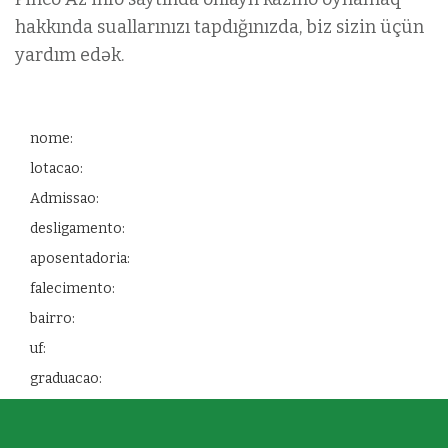
hakkında suallarınızı tapdığınızda, biz sizin üçün
yardım edək.
nome:
lotacao:
Admissao:
desligamento:
aposentadoria:
falecimento:
bairro:
uf:
graduacao: