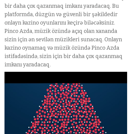
bir daha çox qazanmaq imkanı yaradacaq. Bu
platformda, düzgün və güvenli bir şəkildedir
onlayn kazino oyunlarını keçirə biləcəksiniz.
Pinco Azda, müzik özündə açıq olan xananda
sizin için ən sevilən müzikleri sunacaq. Onlayn
kazino oynamaq və müzik özündə Pinco Azda
istifadəsində, sizin için bir daha çox qazanmaq
imkanı yaradacaq.