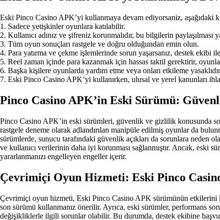
Eski Pinco Casino APK’yi kullanmaya devam ediyorsaniz, aşağıdaki kur
1. Sadece yetişkinler oyunlara katılabilir.
2. Kullanıcı adınız ve şifreniz korunmalıdır, bu bilgilerin paylaşılması y
3. Tüm oyun sonuçları rastgele ve doğru olduğundan emin olun.
4. Para yatırma ve çekme işlemlerinde sorun yaşarsanız, destek ekibi ile
5. Reel zaman içinde para kazanmak için hassas taktil gerektirir, oyunla
6. Başka kişilere oyunlarda yardım etme veya onları etkileme yasaklıdır
7. Eski Pinco Casino APK’yi kullanırken, ulusal ve yerel kanunları ihla
Pinco Casino APK’in Eski Sürümü: Güvenlik
Pinco Casino APK’in eski sürümleri, güvenlik ve gizlilik konusunda sorunl
rastgele deneme olarak adlandırılan manipüle edilmiş oyunlar da bulu
sürümlerde, sunucu tarafındaki güvenlik açıkları da sorunlara neden olab
ve kullanıcı verilerinin daha iyi korunması sağlanmıştır. Ancak, eski 
yararlanmanızı engelleyen engeller içerir.
Çevrimiçi Oyun Hizmeti: Eski Pinco Casi
Çevrimiçi oyun hizmeti, Eski Pinco Casino APK sürümünün etkilerini kont
son sürümü kullanmanız önerilir. Ayrıca, eski sürümler, performans soru
değişikliklerle ilgili sorunlar olabilir. Bu durumda, destek ekibine başv