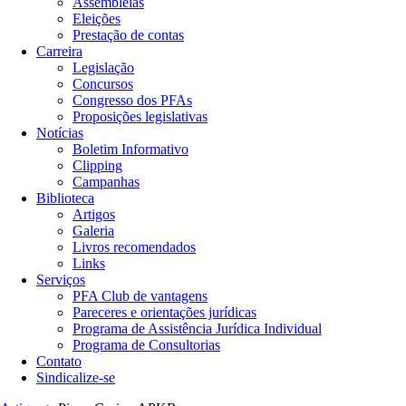
Assembleias
Eleições
Prestação de contas
Carreira
Legislação
Concursos
Congresso dos PFAs
Proposições legislativas
Notícias
Boletim Informativo
Clipping
Campanhas
Biblioteca
Artigos
Galeria
Livros recomendados
Links
Serviços
PFA Club de vantagens
Pareceres e orientações jurídicas
Programa de Assistência Jurídica Individual
Programa de Consultorias
Contato
Sindicalize-se