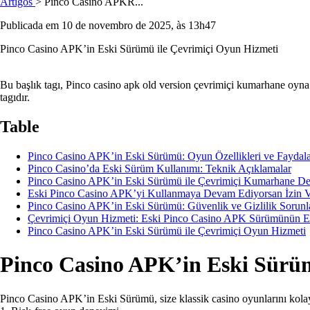
Artigos
> Pinco Casino APKR...
Publicada em 10 de novembro de 2025, às 13h47
Pinco Casino APK’in Eski Sürümü ile Çevrimiçi Oyun Hizmeti
Bu başlık tagı, Pinco casino apk old version çevrimiçi kumarhane oyna 
tagıdır.
Table
Pinco Casino APK’in Eski Sürümü: Oyun Özellikleri ve Faydala
Pinco Casino’da Eski Sürüm Kullanımı: Teknik Açıklamalar
Pinco Casino APK’in Eski Sürümü ile Çevrimiçi Kumarhane De
Eski Pinco Casino APK’yi Kullanmaya Devam Ediyorsan İzin V
Pinco Casino APK’in Eski Sürümü: Güvenlik ve Gizlilik Sorunl
Çevrimiçi Oyun Hizmeti: Eski Pinco Casino APK Sürümünün Et
Pinco Casino APK’in Eski Sürümü ile Çevrimiçi Oyun Hizmeti
Pinco Casino APK’in Eski Sürüm
Pinco Casino APK’in Eski Sürümü, size klassik casino oyunlarını kolaylı