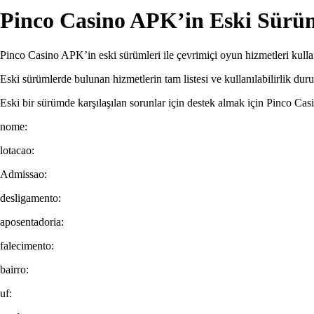
Pinco Casino APK’in Eski Sürüm
Pinco Casino APK’in eski sürümleri ile çevrimiçi oyun hizmetleri k
Eski sürümlerde bulunan hizmetlerin tam listesi ve kullanılabilirlik du
Eski bir sürümde karşılaşılan sorunlar için destek almak için Pinco Cas
nome:
lotacao:
Admissao:
desligamento:
aposentadoria:
falecimento:
bairro:
uf: