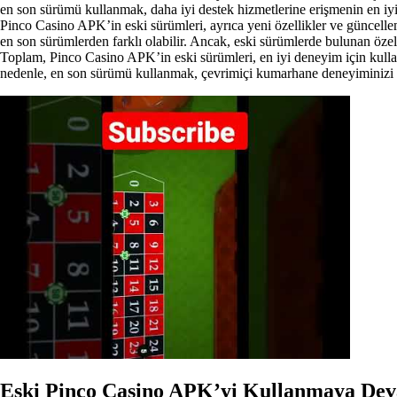
en son sürümü kullanmak, daha iyi destek hizmetlerine erişmenin en iyi
Pinco Casino APK’in eski sürümleri, ayrıca yeni özellikler ve güncelle
en son sürümlerden farklı olabilir. Ancak, eski sürümlerde bulunan özellik
Toplam, Pinco Casino APK’in eski sürümleri, en iyi deneyim için kullanı
nedenle, en son sürümü kullanmak, çevrimiçi kumarhane deneyiminizi iy
Eski Pinco Casino APK’yi Kullanmaya Dev