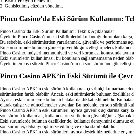
1. Risk-free oyun deneyimi,
2. Genişletilmiş cüzdan yönetimi,
Pinco Casino’da Eski Sürüm Kullanımı: Te
Pinco Casino’da Eski Sürüm Kullanımı: Teknik Açıklamalar
Üyelerin Pinco Casino’nın eski sürümlerini kullandığı durumlara karşı, 
Bu sebeble, eski sürümlerden yararlanmak, güvenlik ve performans açı
En son sürümde bulunan güncel güvenlik güncelleştirmeleri, kullanıcı 
Pinco Casino, müşteri memnuniyeti ve veri koruması konusunda aynı and
Eski sürümlerin kullanılması, bu konuların sağlanmamasına neden olabil
Üyelerin en kısa sürede Pinco Casino’nın en son sürümüne güncelleştirm
Pinco Casino APK’in Eski Sürümü ile Çev
Pinco Casino APK’in eski sürümü kullanarak çevrimiçi kumarhane deney
sürümlerden farklı olabilir. Ancak, eski sürümlerde bulunan özellikler de 
Ayrıca, eski sürümlerde bulunan hatalar da dikkat edilmelidir. Bu hatala
olarak çalışır ve güncellemeler yayınlar. Bu nedenle, en son sürümü ku
Pinco Casino APK’in eski sürümleri, ayrıca güvenlik açıklarına karşı k
son sürümü kullanmak, kullanıcıların verilerinin güvenliğini sağlamak i
Eski sürümlerde bulunan özellikler de, kullanıcı deneyimini olumsuz etki
son sürümler, daha iyi optimize edilmiş ve daha stabil olabilir.
Pinco Casino APK’in eski sürümleri, ayrıca destek hizmetlerine erişim s