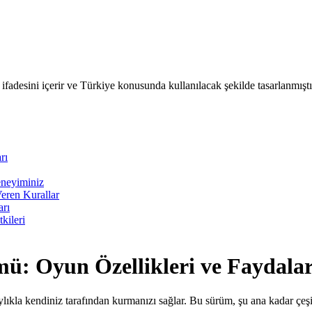
ifadesini içerir ve Türkiye konusunda kullanılacak şekilde tasarlanmışt
rı
neyiminiz
eren Kurallar
arı
kileri
ü: Oyun Özellikleri ve Faydalar
kla kendiniz tarafından kurmanızı sağlar. Bu sürüm, şu ana kadar çeşitli