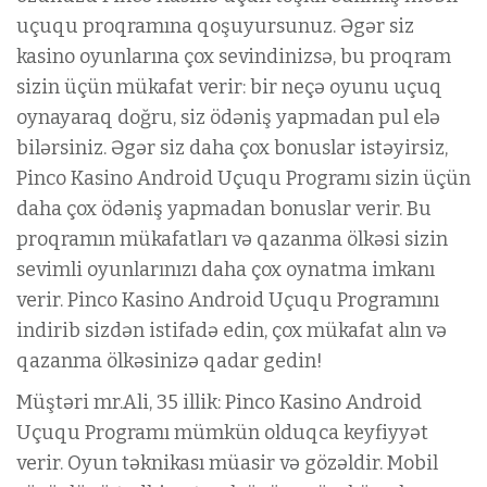
uçuqu proqramına qoşuyursunuz. Əgər siz
kasino oyunlarına çox sevindinizsə, bu proqram
sizin üçün mükafat verir: bir neçə oyunu uçuq
oynayaraq doğru, siz ödəniş yapmadan pul elə
bilərsiniz. Əgər siz daha çox bonuslar istəyirsiz,
Pinco Kasino Android Uçuqu Programı sizin üçün
daha çox ödəniş yapmadan bonuslar verir. Bu
proqramın mükafatları və qazanma ölkəsi sizin
sevimli oyunlarınızı daha çox oynatma imkanı
verir. Pinco Kasino Android Uçuqu Programını
indirib sizdən istifadə edin, çox mükafat alın və
qazanma ölkəsinizə qadar gedin!
Müştəri mr.Ali, 35 illik: Pinco Kasino Android
Uçuqu Programı mümkün olduqca keyfiyyət
verir. Oyun təknikası müasir və gözəldir. Mobil