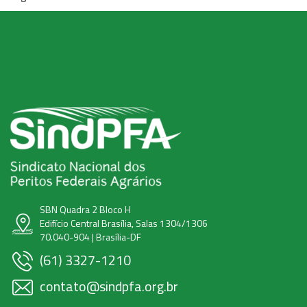
SBN Quadra 2 Bloco H
Edifício Central Brasília, Salas 1304/1306
70.040-904 | Brasília-DF
(61) 3327-1210
contato@sindpfa.org.br