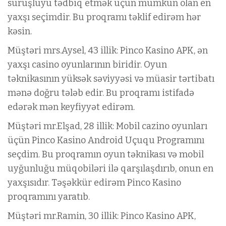
sürüşlüyü tədbiq etmək üçün mümkün olan en
yaxşı seçimdir. Bu proqramı təklif edirəm hər
kəsin.
Müştəri mrs.Aysel, 43 illik: Pinco Kasino APK, ən
yaxşı casino oyunlarının biridir. Oyun
təknikasının yüksək səviyyəsi və müasir tərtibatı
mənə doğru tələb edir. Bu proqramı istifadə
edərək mən keyfiyyət edirəm.
Müştəri mr.Elşad, 28 illik: Mobil cazino oyunları
üçün Pinco Kasino Android Uçuqu Programını
seçdim. Bu proqramın oyun təknikası və mobil
uyğunluğu müqobiləri ilə qarşılaşdırıb, onun en
yaxşısıdır. Təşəkkür edirəm Pinco Kasino
proqramını yaratıb.
Müştəri mr.Ramin, 30 illik: Pinco Kasino APK,