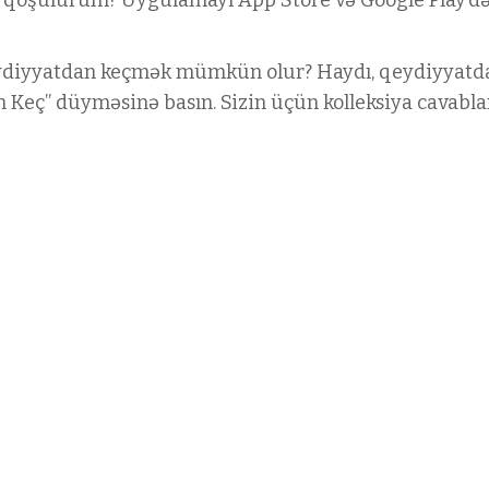
eydiyyatdan keçmək mümkün olur? Haydı, qeydiyyatd
eç” düyməsinə basın. Sizin üçün kolleksiya cavablan