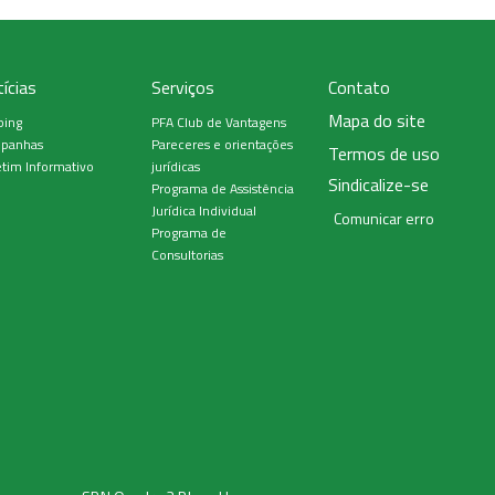
ícias
Serviços
Contato
Mapa do site
ping
PFA Club de Vantagens
panhas
Pareceres e orientações
Termos de uso
tim Informativo
jurídicas
Sindicalize-se
Programa de Assistência
Jurídica Individual
Comunicar erro
Programa de
Consultorias