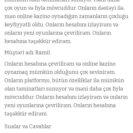
çox oyun və fıyla mövcuddur. Onların dəstəyi ilə,
mən online kazino oynadığım zamanların çoxluğu
keyfiyyətli oldu. Onların hesabını izləyirəm və
onların yeni oyunlarına çevrilirəm. Onların
hesabına təşəkkür edirəm.
Müştəri adı: Ramil .
Onların hesabına çevrilirəm və online kazino
oynamaq mümkün olduğunu çox sevinirəm.
Onların platformu, bütün özelliklər ilə mümkün
olan təminatları sunuyor və məni daha çox fıyla
mövcuddur. Onların hesabını izləyirəm və onların
yeni oyunlarına çevrilirəm. Onların hesabına
təşəkkür edirəm.
Sualar və Cavablar