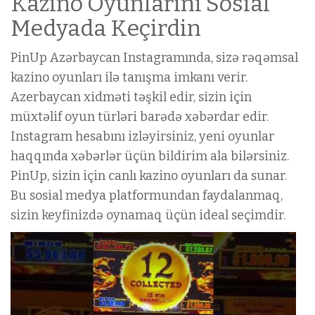
Kazino Oyunlarını Sosial
Medyada Keçirdin
PinUp Azərbaycan Instagramında, sizə rəqəmsal
kazino oyunları ilə tanışma imkanı verir.
Azerbaycan xidməti təşkil edir, sizin için
müxtəlif oyun türləri barədə xəbərdar edir.
Instagram hesabını izləyirsiniz, yeni oyunlar
haqqında xəbərlər üçün bildirim ala bilərsiniz.
PinUp, sizin için canlı kazino oyunları da sunar.
Bu sosial medya platformundan faydalanmaq,
sizin keyfinizdə oynamaq üçün ideal seçimdir.