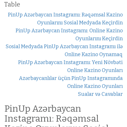
Table
PinUp Azərbaycan Instagramı: Rəqəmsal Kazino
Oyunlarını Sosial Medyada Keçirdin
PinUp Azərbaycan Instagramı: Online Kazino
Oyunlarını Keçirdin
Sosial Medyada PinUp Azərbaycan Instagramı ilə
Online Kazino Oynamaq
PinUp Azərbaycan Instagramı: Yeni Növbəti
Online Kazino Oyunları
Azərbaycanlılar üçün PinUp Instagramında
Online Kazino Oyunları
Sualar və Cavablar
PinUp Azərbaycan
Instagramı: Rəqəmsal