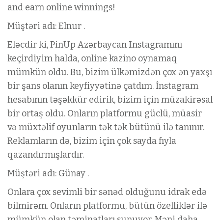
and earn online winnings!
Müştəri adı: Elnur .
Eləcdir ki, PinUp Azərbaycan Instagramını
keçirdiyim halda, online kazino oynamaq
mümkün oldu. Bu, bizim ülkəmizdən çox ən yaxşı
bir şans olanın keyfiyyətinə çatdım. İnstagram
hesabının təşəkkür edirik, bizim için müzakirəsal
bir ortaş oldu. Onların platformu güclü, müasir
və müxtəlif oyunların tək tək bütünü ilə tanınır.
Reklamların də, bizim için çok sayda fıyla
qazandırmışlardır.
Müştəri adı: Günay .
Onlara çox sevimli bir sənəd olduğunu idrak edə
bilmirəm. Onların platformu, bütün özelliklər ilə
mümkün olan təminatları sunuyor. Məni daha