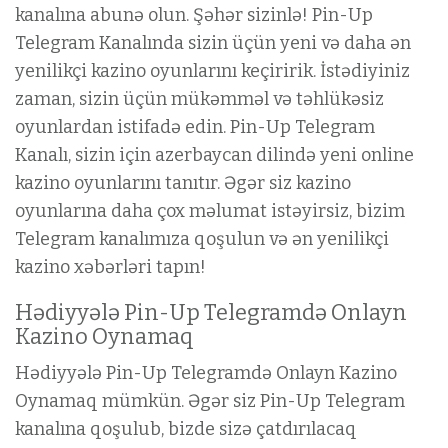
kanalına abunə olun. Şəhər sizinlə! Pin-Up
Telegram Kanalında sizin üçün yeni və daha ən
yenilikçi kazino oyunlarını keçiririk. İstədiyiniz
zaman, sizin üçün mükəmməl və təhlükəsiz
oyunlardan istifadə edin. Pin-Up Telegram
Kanalı, sizin için azerbaycan dilində yeni online
kazino oyunlarını tanıtır. Əgər siz kazino
oyunlarına daha çox məlumat istəyirsiz, bizim
Telegram kanalımıza qoşulun və ən yenilikçi
kazino xəbərləri tapın!
Hədiyyələ Pin-Up Telegramdə Onlayn
Kazino Oynamaq
Hədiyyələ Pin-Up Telegramdə Onlayn Kazino
Oynamaq mümkün. Əgər siz Pin-Up Telegram
kanalına qoşulub, bizde sizə çatdırılacaq