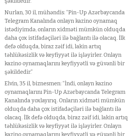
şəkildedir.”
Nurlan, 30 il, mühəndis: “Pin-Up Azərbaycanda
Telegram Kanalında onlayn kazino oynamaq
istədiyimdə, onların xidməti mümkün olduqda
daha çox istifadəçiləri ilə bağlantı ilə olacaq. İlk
defə olduqda, biraz zəif idi, lakin artıq
təhlükəsizlik və keyfiyyət ilə işləyirler. Onlayn
kazino oynamaqlarını keyfiyyətli və güvənli bir
şəkildedir.”
Elvin, 35 il, biznesmen: “İndi, onlayn kazino
oynamaqlarını Pin-Up Azərbaycanda Telegram
Kanalında yoxlayırıq. Onların xidməti mümkün
olduqda daha çox istifadəçiləri ilə bağlantı ilə
olacaq. İlk defə olduqda, biraz zəif idi, lakin artıq
təhlükəsizlik və keyfiyyət ilə işləyirler. Onlayn
kazino oynamaqlarını keyfiyyətli və güvənli bir