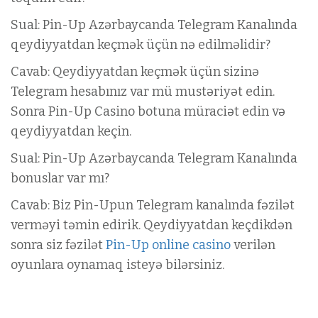
Sual: Pin-Up Azərbaycanda Telegram Kanalında
qeydiyyatdan keçmək üçün nə edilməlidir?
Cavab: Qeydiyyatdan keçmək üçün sizinə
Telegram hesabınız var mü mustəriyət edin.
Sonra Pin-Up Casino botuna müraciət edin və
qeydiyyatdan keçin.
Sual: Pin-Up Azərbaycanda Telegram Kanalında
bonuslar var mı?
Cavab: Biz Pin-Upun Telegram kanalında fəzilət
verməyi təmin edirik. Qeydiyyatdan keçdikdən
sonra siz fəzilət
Pin-Up online casino
verilən
oyunlara oynamaq isteyə bilərsiniz.