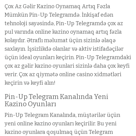
Çox Az Gəlir Kazino Oynamaq Artıq Fəzla
Mümkün Pin-Up Telegramdə. İnkişaf edən
tehnoloji sayəsində, Pin-Up Telegramdə çox az
pul varında online kazino oynamaq artıq fəzla
kolaydır. Ətraflı məlumat üçün sizinlə əlaqə
saxlayın. İşsizlikdə olanlar və aktiv istifadəçilər
üçün ideal oyunları keçirin. Pin-Up Telegramdaki
çox az gəlir kazino oyunlari sizinlə daha çox keyfi
verir. Çox az qiymətə online casino xidmətləri
keçirin və keyfi alın!
Pin-Up Telegram Kanalında Yeni
Kazino Oyunları
Pin-Up Telegram Kanalında, müştərilər üçün
yeni online kazino oyunları keçirilir. Bu yeni
kazino oyunlara qoşulmaq üçün Telegram