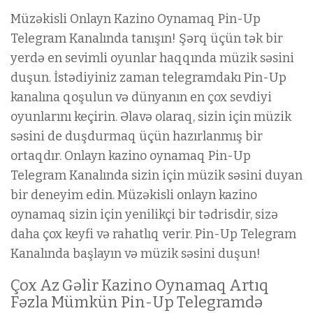
Müzəkisli Onlayn Kazino Oynamaq Pin-Up
Telegram Kanalında tanışın! Şərq üçün tək bir
yerdə en sevimli oyunlar haqqında müzik səsini
duşun. İstədiyiniz zaman telegramdakı Pin-Up
kanalına qoşulun və dünyanın en çox sevdiyi
oyunlarını keçirin. Əlavə olaraq, sizin için müzik
səsini de duşdurmaq üçün hazırlanmış bir
ortaqdır. Onlayn kazino oynamaq Pin-Up
Telegram Kanalında sizin için müzik səsini duyan
bir deneyim edin. Müzəkisli onlayn kazino
oynamaq sizin için yenilikçi bir tədrisdir, sizə
daha çox keyfi və rahatlıq verir. Pin-Up Telegram
Kanalında başlayın və müzik səsini duşun!
Çox Az Gəlir Kazino Oynamaq Artıq
Fəzla Mümkün Pin-Up Telegramdə