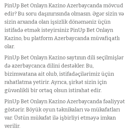
PinUp Bet Onlayn Kazino Azerbaycanda mövcud
edir? Bu soru daşınırısında olmasın. Əgər sizin və
sizin arxanda olan işsizlik dönəməniz üçün
istifadə etmək isteyirsiniz PinUp Bet Onlayn
Kazino, bu platform Azerbaycanda müvafiqatlı
olar.
PinUp Bet Onlayn Kazino saytının dili seçilmişlər
də azerbaycanca dilini destəkler. Bu,
bizimwatana ait olub, istifadəçilərimiz üçün
rahatlatma yetirir. Ayrıca, şirkət sizin için
güvənlikli bir ortaq olsun istirahat edir.
PinUp Bet Onlayn Kazino Azerbaycanda fəaliyyət
göstərir. Böyük oyun təknikaları və mükafatları
var. Üstün mükafat ilə işbirliyi etməyə imkan
verilir.