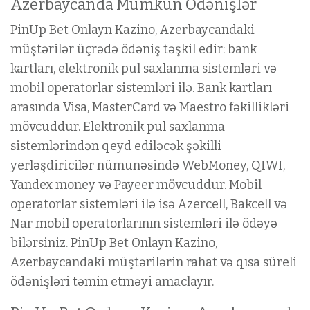
Azerbaycanda Mümkün Ödənişlər
PinUp Bet Onlayn Kazino, Azerbaycandaki
müştərilər üçrədə ödəniş təşkil edir: bank
kartları, elektronik pul saxlanma sistemləri və
mobil operatorlar sistemləri ilə. Bank kartları
arasında Visa, MasterCard və Maestro fəkillikləri
mövcuddur. Elektronik pul saxlanma
sistemlərindən qeyd ediləcək şəkilli
yerləşdiricilər nümunəsində WebMoney, QIWI,
Yandex money və Payeer mövcuddur. Mobil
operatorlar sistemləri ilə isə Azercell, Bakcell və
Nar mobil operatorlarının sistemləri ilə ödəyə
bilərsiniz. PinUp Bet Onlayn Kazino,
Azerbaycandaki müştərilərin rahat və qısa süreli
ödənişləri təmin etməyi amaclayır.