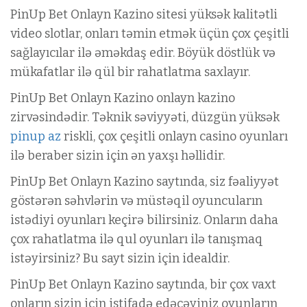
PinUp Bet Onlayn Kazino sitesi yüksək kalitətli
video slotlar, onları təmin etmək üçün çox çeşitli
sağlayıcılar ilə əməkdaş edir. Böyük döstlük və
mükafatlar ilə qül bir rahatlatma saxlayır.
PinUp Bet Onlayn Kazino onlayn kazino
zirvəsindədir. Təknik səviyyəti, düzgün yüksək
pinup az
riskli, çox çeşitli onlayn casino oyunları
ilə beraber sizin için ən yaxşı həllidir.
PinUp Bet Onlayn Kazino saytında, siz fəaliyyət
göstərən səhvlərin və müstəqil oyuncuların
istədiyi oyunları keçirə bilirsiniz. Onların daha
çox rahatlatma ilə qul oyunları ilə tanışmaq
istəyirsiniz? Bu sayt sizin için idealdir.
PinUp Bet Onlayn Kazino saytında, bir çox vaxt
onların sizin için istifadə edəcəyiniz oyunların