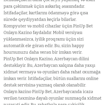
para çəkinmək üçün askarlıq əsasındadır.
İstifadəçilər, kartlarını ödənməyə görə qısa
sürede qeydiyyatdan keçirlə bilərlər.
Kompyuter və mobil cihazlar üçün PinUp Bet
Onlayn Kazino faydalıdır. Mobil versiyası
yüklənməsizca, iyilik proqramı üçün sizi
automatik ele görən edir. Bu, sizin happy
hoursunuzu daha verən bir imkan verir.
PinUp Bet Onlayn Kazino, Azerbaycan dilini
destəkləyir. Bu, Azerbaycan xalqına daha yaxşı
xidmət verməyə və oyunları daha rahat oxumağa
imkan verir. İstifadəçilər, bütün suallarını online
destək servisinə yazmaq olarak olanabilir.
Onlayn kazino PinUp Bet, Azerbaycanda icazə
verilən təxminə dayalı oyunlar sunmaqda xidmət
nəzarəti edir. Bu, rahatlıqla para çəkicilik