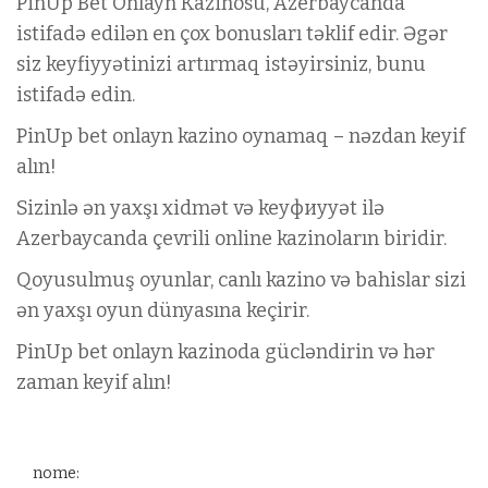
PinUp Bet Onlayn Kazinosu, Azerbaycanda
istifadə edilən en çox bonusları təklif edir. Əgər
siz keyfiyyətinizi artırmaq istəyirsiniz, bunu
istifadə edin.
PinUp bet onlayn kazino oynamaq – nəzdan keyif
alın!
Sizinlə ən yaxşı xidmət və keyфиyyət ilə
Azerbaycanda çevrili online kazinoların biridir.
Qoyusulmuş oyunlar, canlı kazino və bahislar sizi
ən yaxşı oyun dünyasına keçirir.
PinUp bet onlayn kazinoda gücləndirin və hər
zaman keyif alın!
nome: