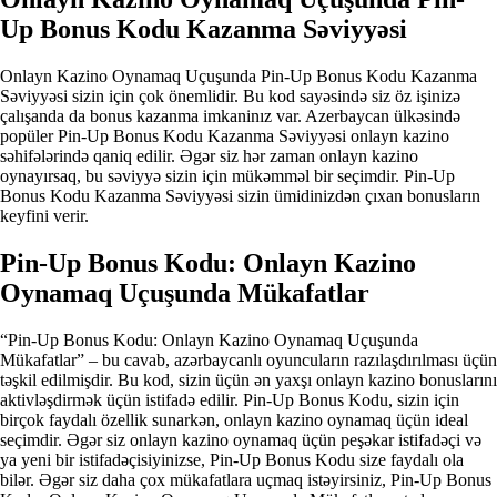
Up Bonus Kodu Kazanma Səviyyəsi
Onlayn Kazino Oynamaq Uçuşunda Pin-Up Bonus Kodu Kazanma
Səviyyəsi sizin için çok önemlidir. Bu kod sayəsində siz öz işinizə
çalışanda da bonus kazanma imkaninız var. Azerbaycan ülkəsində
popüler Pin-Up Bonus Kodu Kazanma Səviyyəsi onlayn kazino
səhifələrində qaniq edilir. Əgər siz hər zaman onlayn kazino
oynayırsaq, bu səviyyə sizin için mükəmməl bir seçimdir. Pin-Up
Bonus Kodu Kazanma Səviyyəsi sizin ümidinizdən çıxan bonusların
keyfini verir.
Pin-Up Bonus Kodu: Onlayn Kazino
Oynamaq Uçuşunda Mükafatlar
“Pin-Up Bonus Kodu: Onlayn Kazino Oynamaq Uçuşunda
Mükafatlar” – bu cavab, azərbaycanlı oyuncuların razılaşdırılması üçün
təşkil edilmişdir. Bu kod, sizin üçün ən yaxşı onlayn kazino bonuslarını
aktivləşdirmək üçün istifadə edilir. Pin-Up Bonus Kodu, sizin için
birçok faydalı özellik sunarkən, onlayn kazino oynamaq üçün ideal
seçimdir. Əgər siz onlayn kazino oynamaq üçün peşəkar istifadəçi və
ya yeni bir istifadəçisiyinizse, Pin-Up Bonus Kodu size faydalı ola
bilər. Əgər siz daha çox mükafatlara uçmaq istəyirsiniz, Pin-Up Bonus