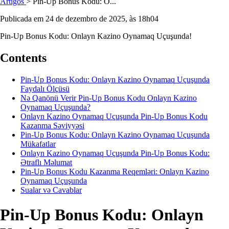
Artigos
> Pin-Up Bonus Kodu: O...
Publicada em 24 de dezembro de 2025, às 18h04
Pin-Up Bonus Kodu: Onlayn Kazino Oynamaq Uçuşunda!
Contents
Pin-Up Bonus Kodu: Onlayn Kazino Oynamaq Uçuşunda
Faydalı Ölçüsü
Nə Qanönü Verir Pin-Up Bonus Kodu Onlayn Kazino
Oynamaq Uçuşunda?
Onlayn Kazino Oynamaq Uçuşunda Pin-Up Bonus Kodu
Kazanma Səviyyəsi
Pin-Up Bonus Kodu: Onlayn Kazino Oynamaq Uçuşunda
Mükafatlar
Onlayn Kazino Oynamaq Uçuşunda Pin-Up Bonus Kodu:
Ətraflı Məlumat
Pin-Up Bonus Kodu Kazanma Reqemləri: Onlayn Kazino
Oynamaq Uçuşunda
Sualar və Cavablar
Pin-Up Bonus Kodu: Onlayn