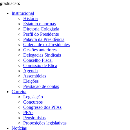
graduacao:
Institucional
História
Estatuto e normas
Diretoria Colegiada
Perfil do Presidente
Palavra da Presidência
Galeria de ex-Presidentes
Gestões anteriores
Delegacias Sindicais
Conselho Fiscal
Comissão de Ética
Agenda
Assembleias
Eleições
Prestação de contas
Carreira
Legislação
Concursos
Congresso dos PFAs
PFAs
Pensionistas
Proposições legislativas
Notícias