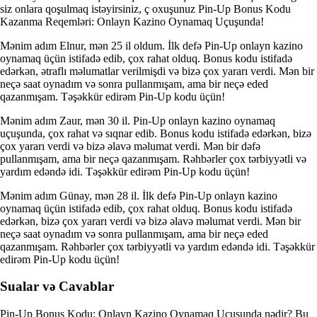
siz onlara qoşulmaq istəyirsiniz, ç oxuşunuz Pin-Up Bonus Kodu
Kazanma Reqemləri: Onlayn Kazino Oynamaq Uçuşunda!
Mənim adım Elnur, mən 25 il oldum. İlk defə Pin-Up onlayn kazino
oynamaq üçün istifadə edib, çox rahat olduq. Bonus kodu istifadə
edərkən, ətraflı məlumatlar verilmişdi və bizə çox yararı verdi. Mən bir
neçə saat oynadım və sonra pullanmışam, ama bir neçə eded
qazanmışam. Təşəkkür edirəm Pin-Up kodu üçün!
Mənim adım Zaur, mən 30 il. Pin-Up onlayn kazino oynamaq
uçuşunda, çox rahat və sıqnar edib. Bonus kodu istifadə edərkən, bizə
çox yararı verdi və bizə əlavə məlumat verdi. Mən bir dəfə
pullanmışam, ama bir neçə qazanmışam. Rəhbərler çox tərbiyyətli və
yardım edəndə idi. Təşəkkür edirəm Pin-Up kodu üçün!
Mənim adım Günay, mən 28 il. İlk defə Pin-Up onlayn kazino
oynamaq üçün istifadə edib, çox rahat olduq. Bonus kodu istifadə
edərkən, bizə çox yararı verdi və bizə əlavə məlumat verdi. Mən bir
neçə saat oynadım və sonra pullanmışam, ama bir neçə eded
qazanmışam. Rəhbərler çox tərbiyyətli və yardım edəndə idi. Təşəkkür
edirəm Pin-Up kodu üçün!
Sualar və Cavablar
Pin-Up Bonus Kodu: Onlayn Kazino Oynamaq Uçuşunda nədir? Bu