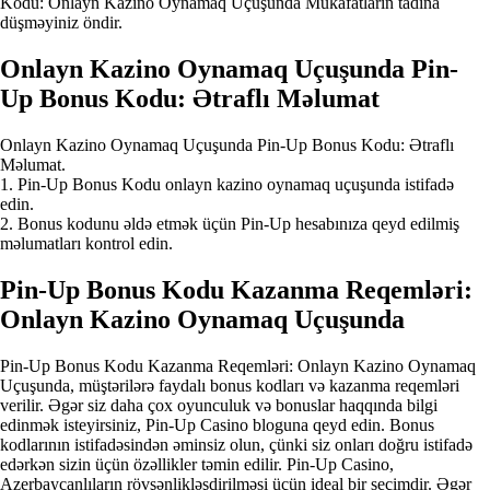
Kodu: Onlayn Kazino Oynamaq Uçuşunda Mükafatların tadına
düşməyiniz öndir.
Onlayn Kazino Oynamaq Uçuşunda Pin-
Up Bonus Kodu: Ətraflı Məlumat
Onlayn Kazino Oynamaq Uçuşunda Pin-Up Bonus Kodu: Ətraflı
Məlumat.
1. Pin-Up Bonus Kodu onlayn kazino oynamaq uçuşunda istifadə
edin.
2. Bonus kodunu əldə etmək üçün Pin-Up hesabınıza qeyd edilmiş
məlumatları kontrol edin.
Pin-Up Bonus Kodu Kazanma Reqemləri:
Onlayn Kazino Oynamaq Uçuşunda
Pin-Up Bonus Kodu Kazanma Reqemləri: Onlayn Kazino Oynamaq
Uçuşunda, müştərilərə faydalı bonus kodları və kazanma reqemləri
verilir. Əgər siz daha çox oyunculuk və bonuslar haqqında bilgi
edinmək isteyirsiniz, Pin-Up Casino bloguna qeyd edin. Bonus
kodlarının istifadəsindən əminsiz olun, çünki siz onları doğru istifadə
edərkən sizin üçün özəllikler təmin edilir. Pin-Up Casino,
Azerbaycanlıların rövşənlikləşdirilməsi üçün ideal bir seçimdir. Əgər