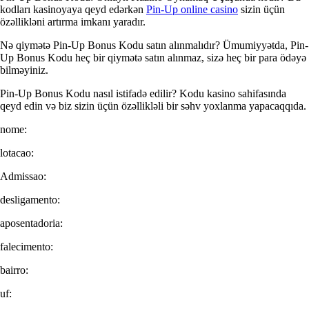
kodları kasinoyaya qeyd edərkən
Pin-Up online casino
sizin üçün
özəllikləni artırma imkanı yaradır.
Nə qiymətə Pin-Up Bonus Kodu satın alınmalıdır? Ümumiyyətda, Pin-
Up Bonus Kodu heç bir qiymətə satın alınmaz, sizə heç bir para ödəyə
bilməyiniz.
Pin-Up Bonus Kodu nasıl istifadə edilir? Kodu kasino sahifasında
qeyd edin və biz sizin üçün özəllikləli bir səhv yoxlanma yapacaqqıda.
nome:
lotacao:
Admissao:
desligamento:
aposentadoria:
falecimento:
bairro:
uf: