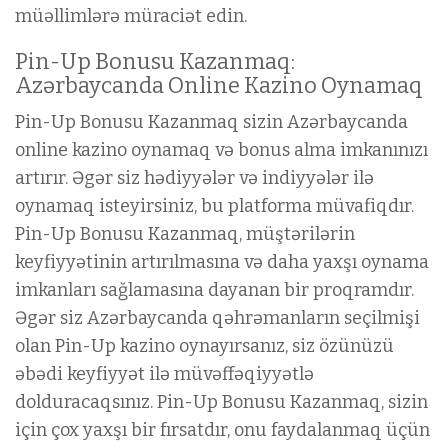
müəllimlərə müraciət edin.
Pin-Up Bonusu Kazanmaq:
Azərbaycanda Online Kazino Oynamaq
Pin-Up Bonusu Kazanmaq sizin Azərbaycanda
online kazino oynamaq və bonus alma imkanınızı
artırır. Əgər siz hədiyyələr və indiyyələr ilə
oynamaq isteyirsiniz, bu platforma müvafiqdır.
Pin-Up Bonusu Kazanmaq, müştərilərin
keyfiyyətinin artırılmasına və daha yaxşı oynama
imkanları sağlamasına dayanan bir proqramdır.
Əgər siz Azərbaycanda qəhrəmanların seçilmişi
olan Pin-Up kazino oynayırsanız, siz özünüzü
əbədi keyfiyyət ilə müvəffəqiyyətlə
dolduracaqsınız. Pin-Up Bonusu Kazanmaq, sizin
için çox yaxşı bir fırsatdır, onu faydalanmaq üçün