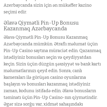
Azerbaycanda sizin için ən mükəffer kazino
seçimi edir.
Əlavə Qiymətli Pin-Up Bonusu
Kazanmaq Azərbaycanda
Əlavə Qiymətli Pin-Up Bonusu Kazanmaq
Azərbaycanda mümkün. Ətraflı məlumat üçün
Pin-Up Casino saytına müraciət edin. Qazanmaq
istədiyiniz bonusları seçin və qeydiyyatdan
keçin. Sizin üçün düzgün şəxsiyyət və bank kartı
məlumatlarınızı qeyd edin. Sonra, canlı
kameraları ilə görüşən casino oyunlarına
başlayın və bonusları kazanmaq istədiyiniz
zaman, kodunu istifadə edin. Əlavə bonusların
təminatı üçün Pin-Up Casino-nın qiymətindir.
Əgər sizə sorğu var, xidmət sahaşındakı