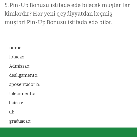
5. Pin-Up Bonusu istifadə edə biləcək müştərilər
kimlərdir? Hər yeni qeydiyyatdan keçmiş
müştəri Pin-Up Bonusu istifadə edə bilər.
nome:
lotacao:
Admissao:
desligamento:
aposentadoria:
falecimento:
bairro:
uf:
graduacao: