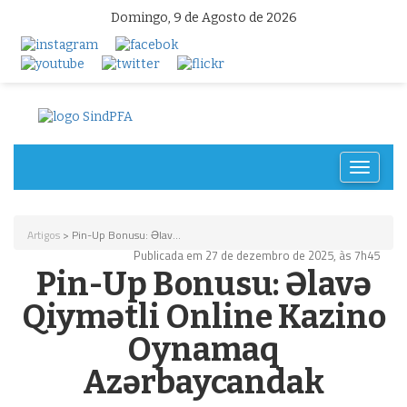
Domingo, 9 de Agosto de 2026
Toggle
navigat
Artigos
> Pin-Up Bonusu: Əlav...
Publicada em 27 de dezembro de 2025, às 7h45
Pin-Up Bonusu: Əlavə
Qiymətli Online Kazino
Oynamaq
Azərbaycandak