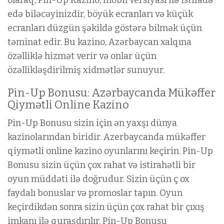
olaraq, Pin-Up Kazino, mobil versiyası ilə istifadə
edə biləcəyinizdir, böyük ecranları və küçük
ecranları düzgün şəkildə göstərə bilmək üçün
təminat edir. Bu kazino, Azərbaycan xalqına
özəlliklə hizmət verir və onlar üçün
özəllikləşdirilmiş xidmətlər sunuyur.
Pin-Up Bonusu: Azərbaycanda Mükəffer
Qiymətli Online Kazino
Pin-Up Bonusu sizin için ən yaxşı dünya
kazinolarından biridir. Azerbaycanda mükəffer
qiymətli online kazino oyunlarını keçirin. Pin-Up
Bonusu sizin üçün çox rahat və istirahətli bir
oyun müddəti ilə doğrudur. Sizin üçün ç ox
faydalı bonuslar və promoslar tapın. Oyun
keçirdikdən sonra sizin üçün çox rahat bir çıxış
imkanı ilə quraşdırılır. Pin-Up Bonusu