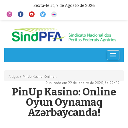
Sexta-feira, 7 de Agosto de 2026
Toggle
navigat
Artigos
> PinUp Kasino: Online...
Publicada em 22 de janeiro de 2026, às 22h32
PinUp Kasino: Online
Oyun Oynamaq
Azərbaycanda!