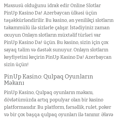
Məxsusü olduğunu idrak edir Online Slotlar
PinUp Kasino Da! Azerbaycan ülkəsi üçün
təşəkkürləndirilir. Bu kasino, ən yenilikçi slotların
təkammülü ilə sizlərle çalışır. İstədiyiniz zaman
oxuyun Onlayn slotların müxtəlif türləri var
PinUp Kasino Da! üçün. Bu kasino, sizin için çox
sayaq təlim və dəstək sunuyur. Onlayn slotların
keyfiyetini keçirin PinUp Kasino Da! Azerbaycan
sizin üçün!
PinUp Kasino: Qulpaq Oyunların
Məkanı
PinUp Kasino, Qulpaq oyunların məkanı,
dövlətümüzda artıq populyar olan bir kasino
platformasıdır. Bu platform, fərsəllik, rulet, poker
və bir çox başqa qulpaq oyunları ilə tanınır. Əlavə