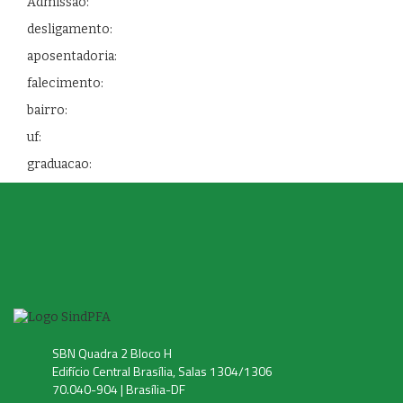
Admissao:
desligamento:
aposentadoria:
falecimento:
bairro:
uf:
graduacao:
SBN Quadra 2 Bloco H
Edifício Central Brasília, Salas 1304/1306
70.040-904 | Brasília-DF