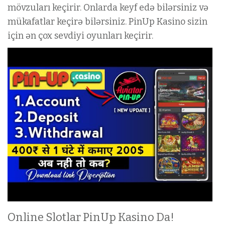
mövzuları keçirir. Onlarda keyf edə bilərsiniz və
mükafatlar keçirə bilərsiniz. PinUp Kasino sizin
için ən çox sevdiyi oyunları keçirir.
Online Slotlar PinUp Kasino Da!