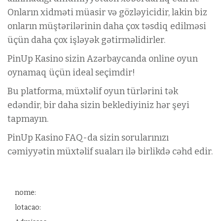
Onların xidməti müasir və gözləyicidir, lakin biz
onların müştərilərinin daha çox təsdiq edilməsi
üçün daha çox işləyək gətirməlidirler.
PinUp Kasino sizin Azərbaycanda online oyun
oynamaq üçün ideal seçimdir!
Bu platforma, müxtəlif oyun türlərini tək
edəndir, bir daha sizin beklediyiniz hər şeyi
tapmayın.
PinUp Kasino FAQ-da sizin sorularınızı
cəmiyyətin müxtəlif suaları ilə birlikdə cəhd edir.
nome:
lotacao: