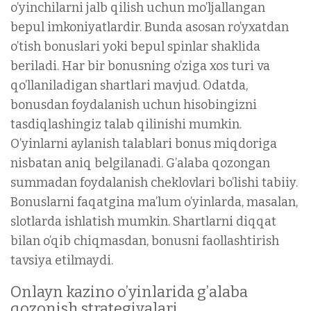
o’yinchilarni jalb qilish uchun mo’ljallangan
bepul imkoniyatlardir. Bunda asosan ro’yxatdan
o’tish bonuslari yoki bepul spinlar shaklida
beriladi. Har bir bonusning o’ziga xos turi va
qo’llaniladigan shartlari mavjud. Odatda,
bonusdan foydalanish uchun hisobingizni
tasdiqlashingiz talab qilinishi mumkin.
O’yinlarni aylanish talablari bonus miqdoriga
nisbatan aniq belgilanadi. G’alaba qozongan
summadan foydalanish cheklovlari bo’lishi tabiiy.
Bonuslarni faqatgina ma’lum o’yinlarda, masalan,
slotlarda ishlatish mumkin. Shartlarni diqqat
bilan o’qib chiqmasdan, bonusni faollashtirish
tavsiya etilmaydi.
Onlayn kazino o’yinlarida g’alaba
qozonish strategiyalari