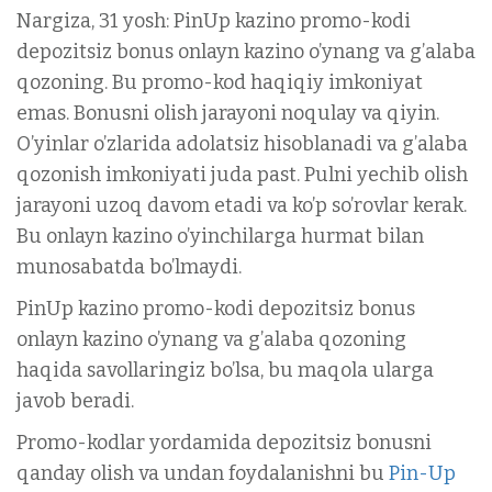
Nargiza, 31 yosh: PinUp kazino promo-kodi
depozitsiz bonus onlayn kazino o’ynang va g’alaba
qozoning. Bu promo-kod haqiqiy imkoniyat
emas. Bonusni olish jarayoni noqulay va qiyin.
O’yinlar o’zlarida adolatsiz hisoblanadi va g’alaba
qozonish imkoniyati juda past. Pulni yechib olish
jarayoni uzoq davom etadi va ko’p so’rovlar kerak.
Bu onlayn kazino o’yinchilarga hurmat bilan
munosabatda bo’lmaydi.
PinUp kazino promo-kodi depozitsiz bonus
onlayn kazino o’ynang va g’alaba qozoning
haqida savollaringiz bo’lsa, bu maqola ularga
javob beradi.
Promo-kodlar yordamida depozitsiz bonusni
qanday olish va undan foydalanishni bu
Pin-Up