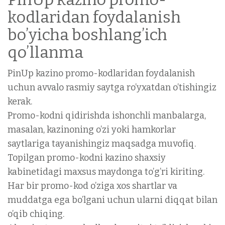
kodlaridan foydalanish
bo’yicha boshlang’ich
qo’llanma
PinUp kazino promo-kodlaridan foydalanish
uchun avvalo rasmiy saytga ro’yxatdan o’tishingiz
kerak.
Promo-kodni qidirishda ishonchli manbalarga,
masalan, kazinoning o’zi yoki hamkorlar
saytlariga tayanishingiz maqsadga muvofiq.
Topilgan promo-kodni kazino shaxsiy
kabinetidagi maxsus maydonga to’g’ri kiriting.
Har bir promo-kod o’ziga xos shartlar va
muddatga ega bo’lgani uchun ularni diqqat bilan
o’qib chiqing.