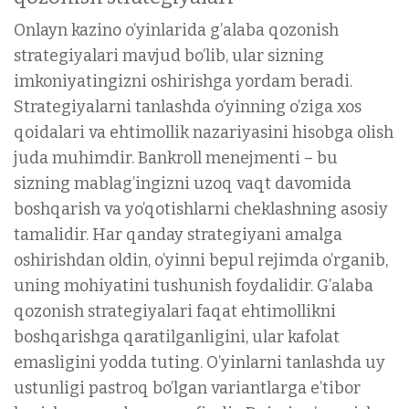
Onlayn kazino o’yinlarida g’alaba qozonish
strategiyalari mavjud bo’lib, ular sizning
imkoniyatingizni oshirishga yordam beradi.
Strategiyalarni tanlashda o’yinning o’ziga xos
qoidalari va ehtimollik nazariyasini hisobga olish
juda muhimdir. Bankroll menejmenti – bu
sizning mablag’ingizni uzoq vaqt davomida
boshqarish va yo’qotishlarni cheklashning asosiy
tamalidir. Har qanday strategiyani amalga
oshirishdan oldin, o’yinni bepul rejimda o’rganib,
uning mohiyatini tushunish foydalidir. G’alaba
qozonish strategiyalari faqat ehtimollikni
boshqarishga qaratilganligini, ular kafolat
emasligini yodda tuting. O’yinlarni tanlashda uy
ustunligi pastroq bo’lgan variantlarga e’tibor