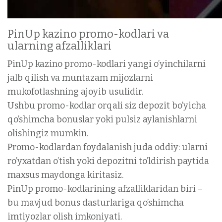
PinUp kazino promo-kodlari va
ularning afzalliklari
PinUp kazino promo-kodlari yangi o’yinchilarni
jalb qilish va muntazam mijozlarni
mukofotlashning ajoyib usulidir.
Ushbu promo-kodlar orqali siz depozit bo’yicha
qo’shimcha bonuslar yoki pulsiz aylanishlarni
olishingiz mumkin.
Promo-kodlardan foydalanish juda oddiy: ularni
ro’yxatdan o’tish yoki depozitni to’ldirish paytida
maxsus maydonga kiritasiz.
PinUp promo-kodlarining afzalliklaridan biri –
bu mavjud bonus dasturlariga qo’shimcha
imtiyozlar olish imkoniyati.