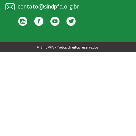
contato@sindpfa.org.br
© SindPFA - Todos direitos reservados.