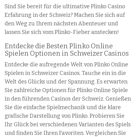
Sind Sie bereit für die ultimative Plinko Casino
Erfahrung in der Schweiz? Machen Sie sich auf
den Weg zu Ihrem nächsten Abenteuer und
lassen Sie sich vom Plinko-Fieber anstecken!
Entdecke die Besten Plinko Online
Spielen Optionen in Schweizer Casinos
Entdecke die aufregende Welt von Plinko Online
Spielen in Schweizer Casinos. Tauche ein in die
Welt des Glücks und der Spannung. Es erwarten
Sie zahlreiche Optionen für Plinko Online Spiele
in den führenden Casinos der Schweiz. Genießen
Sie die einfache Spielmechanik und die klare
grafische Darstellung von Plinko. Probieren Sie
Ihr Glück bei verschiedenen Varianten des Spiels
und finden Sie Ihren Favoriten. Vergleichen Sie