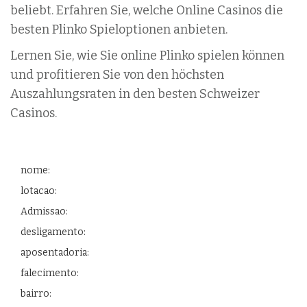
beliebt. Erfahren Sie, welche Online Casinos die
besten Plinko Spieloptionen anbieten.
Lernen Sie, wie Sie online Plinko spielen können
und profitieren Sie von den höchsten
Auszahlungsraten in den besten Schweizer
Casinos.
nome:
lotacao:
Admissao:
desligamento:
aposentadoria:
falecimento:
bairro: