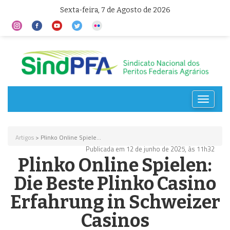
Sexta-feira, 7 de Agosto de 2026
Toggle
navigat
Artigos
> Plinko Online Spiele...
Publicada em 12 de junho de 2025, às 11h32
Plinko Online Spielen:
Die Beste Plinko Casino
Erfahrung in Schweizer
Casinos