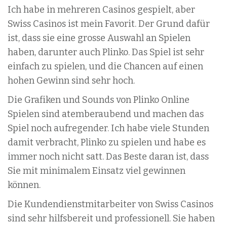
Ich habe in mehreren Casinos gespielt, aber
Swiss Casinos ist mein Favorit. Der Grund dafür
ist, dass sie eine grosse Auswahl an Spielen
haben, darunter auch Plinko. Das Spiel ist sehr
einfach zu spielen, und die Chancen auf einen
hohen Gewinn sind sehr hoch.
Die Grafiken und Sounds von Plinko Online
Spielen sind atemberaubend und machen das
Spiel noch aufregender. Ich habe viele Stunden
damit verbracht, Plinko zu spielen und habe es
immer noch nicht satt. Das Beste daran ist, dass
Sie mit minimalem Einsatz viel gewinnen
können.
Die Kundendienstmitarbeiter von Swiss Casinos
sind sehr hilfsbereit und professionell. Sie haben