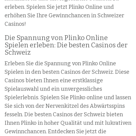
erleben. Spielen Sie jetzt Plinko Online und
erhöhen Sie Ihre Gewinnchancen in Schweizer
Casinos!
Die Spannung von Plinko Online
Spielen erleben: Die besten Casinos der
Schweiz
Erleben Sie die Spannung von Plinko Online
Spielen in den besten Casinos der Schweiz. Diese
Casinos bieten Ihnen eine erstklassige
Spielauswahl und ein unvergessliches
Spielerlebnis. Spielen Sie Plinko online und lassen
Sie sich von der Nervenkitzel des Abwärtsspins
fesseln. Die besten Casinos der Schweiz bieten
Ihnen Plinko in hoher Qualität und mit lukrativen
Gewinnchancen. Entdecken Sie jetzt die