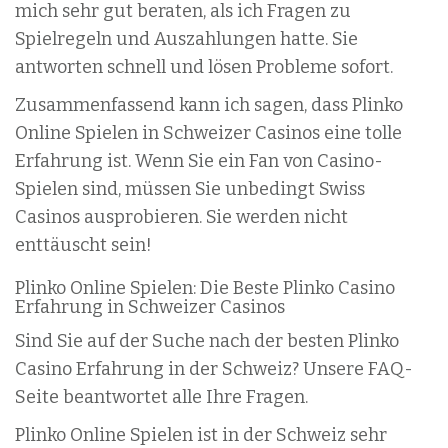
mich sehr gut beraten, als ich Fragen zu
Spielregeln und Auszahlungen hatte. Sie
antworten schnell und lösen Probleme sofort.
Zusammenfassend kann ich sagen, dass Plinko
Online Spielen in Schweizer Casinos eine tolle
Erfahrung ist. Wenn Sie ein Fan von Casino-
Spielen sind, müssen Sie unbedingt Swiss
Casinos ausprobieren. Sie werden nicht
enttäuscht sein!
Plinko Online Spielen: Die Beste Plinko Casino
Erfahrung in Schweizer Casinos
Sind Sie auf der Suche nach der besten Plinko
Casino Erfahrung in der Schweiz? Unsere FAQ-
Seite beantwortet alle Ihre Fragen.
Plinko Online Spielen ist in der Schweiz sehr