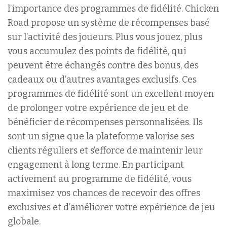
l’importance des programmes de fidélité. Chicken
Road propose un système de récompenses basé
sur l’activité des joueurs. Plus vous jouez, plus
vous accumulez des points de fidélité, qui
peuvent être échangés contre des bonus, des
cadeaux ou d’autres avantages exclusifs. Ces
programmes de fidélité sont un excellent moyen
de prolonger votre expérience de jeu et de
bénéficier de récompenses personnalisées. Ils
sont un signe que la plateforme valorise ses
clients réguliers et s’efforce de maintenir leur
engagement à long terme. En participant
activement au programme de fidélité, vous
maximisez vos chances de recevoir des offres
exclusives et d’améliorer votre expérience de jeu
globale.