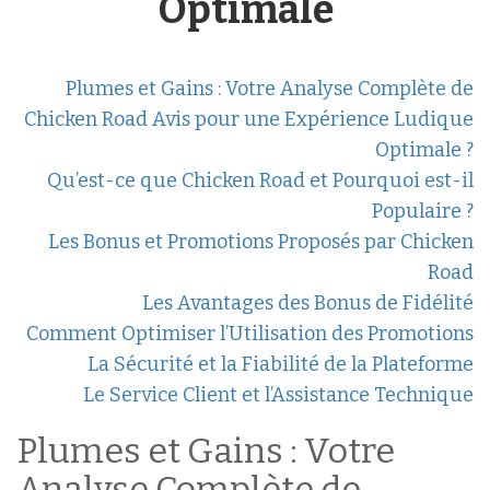
Optimale
Plumes et Gains : Votre Analyse Complète de
Chicken Road Avis pour une Expérience Ludique
Optimale ?
Qu’est-ce que Chicken Road et Pourquoi est-il
Populaire ?
Les Bonus et Promotions Proposés par Chicken
Road
Les Avantages des Bonus de Fidélité
Comment Optimiser l’Utilisation des Promotions
La Sécurité et la Fiabilité de la Plateforme
Le Service Client et l’Assistance Technique
Plumes et Gains : Votre
Analyse Complète de