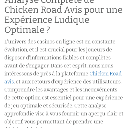
Chicken Road Avis pour une
Expérience Ludique
Optimale ?
L’univers des casinos en ligne est en constante
évolution, et il est crucial pour les joueurs de
disposer d’informations fiables et complètes
avant de s’engager. Dans cet esprit, nous nous
intéressons de près à la plateforme
Chicken Road
avis
, et aux retours d’expérience des utilisateurs.
Comprendre les avantages et les inconvénients
de cette option est essentiel pour une expérience
de jeu optimale et sécurisée. Cette analyse
approfondie vise à vous fournir un aperçu clair et
objectif, vous permettant de prendre une