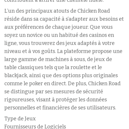
L’un des principaux atouts de Chicken Road
réside dans sa capacité à s’adapter aux besoins et
aux préférences de chaque joueur. Que vous
soyez un novice ou un habitué des casinos en
ligne, vous trouverez des jeux adaptés à votre
niveau et à vos goûts. La plateforme propose une
large gamme de machines à sous, de jeux de
table classiques tels que la roulette et le
blackjack, ainsi que des options plus originales
comme le poker en direct. De plus, Chicken Road
se distingue par ses mesures de sécurité
rigoureuses, visant à protéger les données
personnelles et financières de ses utilisateurs.
Type de Jeux
Fournisseurs de Logiciels