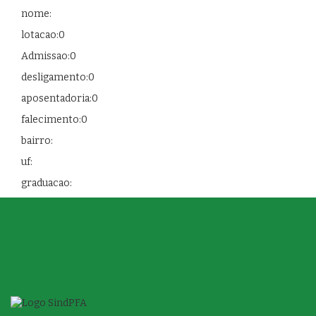
nome:
lotacao:0
Admissao:0
desligamento:0
aposentadoria:0
falecimento:0
bairro:
uf:
graduacao: