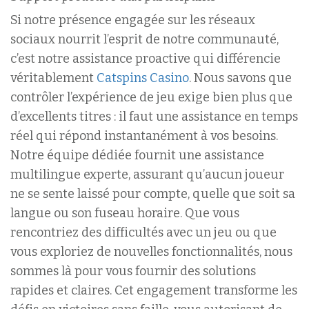
Si notre présence engagée sur les réseaux
sociaux nourrit l’esprit de notre communauté,
c’est notre assistance proactive qui différencie
véritablement
Catspins Casino
. Nous savons que
contrôler l’expérience de jeu exige bien plus que
d’excellents titres : il faut une assistance en temps
réel qui répond instantanément à vos besoins.
Notre équipe dédiée fournit une assistance
multilingue experte, assurant qu’aucun joueur
ne se sente laissé pour compte, quelle que soit sa
langue ou son fuseau horaire. Que vous
rencontriez des difficultés avec un jeu ou que
vous exploriez de nouvelles fonctionnalités, nous
sommes là pour vous fournir des solutions
rapides et claires. Cet engagement transforme les