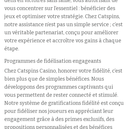
défis en victoires sans faille, vous autorisant de
vous concentrer sur l’essentiel : bénéficier des
jeux et optimiser votre stratégie. Chez Catspins,
notre assistance n’est pas un simple service ; c’est
un véritable partenariat, conçu pour améliorer
votre expérience et accroître vos gains à chaque
étape.
Programmes de fidélisation engageants
Chez Catspins Casino, honorer votre fidélité, c’est
bien plus que de simples bénéfices. Nous
développons des programmes captivants qui
vous permettent de rester connecté et stimulé.
Notre système de gratifications fidélité est conçu
pour fidéliser nos joueurs en appréciant leur
engagement grâce à des primes exclusifs, des
propositions personnalisées et des bénéfices