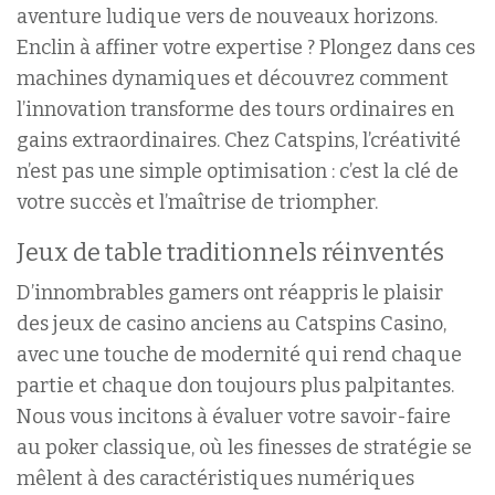
aventure ludique vers de nouveaux horizons.
Enclin à affiner votre expertise ? Plongez dans ces
machines dynamiques et découvrez comment
l’innovation transforme des tours ordinaires en
gains extraordinaires. Chez Catspins, l’créativité
n’est pas une simple optimisation : c’est la clé de
votre succès et l’maîtrise de triompher.
Jeux de table traditionnels réinventés
D’innombrables gamers ont réappris le plaisir
des jeux de casino anciens au Catspins Casino,
avec une touche de modernité qui rend chaque
partie et chaque don toujours plus palpitantes.
Nous vous incitons à évaluer votre savoir-faire
au poker classique, où les finesses de stratégie se
mêlent à des caractéristiques numériques