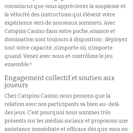
convaincus que vous apprécierez la souplesse et
la vélocité des instructions qui élèvent votre
expérience vers de nouveaux sommets. Avec
Catspins Casino dans votre poche, aisance et
domination sont toujours à disposition : déployez
tout votre capacité, n’importe où, n’importe
quand. Venez avec nous et contrôlons le jeu
ensemble !
Engagement collectif et soutien aux
joueurs
Chez Catspins Casino, nous pensons que la
relation avec nos participants va bien au-delà
des jeux. C’est pourquoi nous sommes très
présents sur les médias sociaux et proposons une
assistance immédiate et efficace dès que vous en