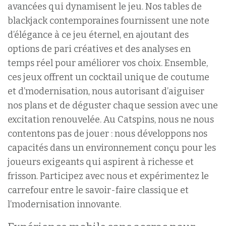
avancées qui dynamisent le jeu. Nos tables de
blackjack contemporaines fournissent une note
d’élégance à ce jeu éternel, en ajoutant des
options de pari créatives et des analyses en
temps réel pour améliorer vos choix. Ensemble,
ces jeux offrent un cocktail unique de coutume
et d’modernisation, nous autorisant d’aiguiser
nos plans et de déguster chaque session avec une
excitation renouvelée. Au Catspins, nous ne nous
contentons pas de jouer : nous développons nos
capacités dans un environnement conçu pour les
joueurs exigeants qui aspirent à richesse et
frisson. Participez avec nous et expérimentez le
carrefour entre le savoir-faire classique et
l’modernisation innovante.