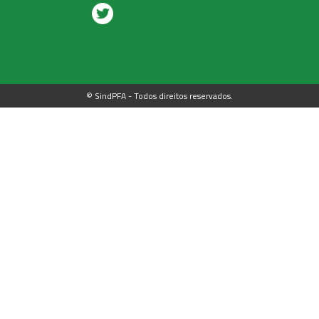
© SindPFA - Todos direitos reservados.