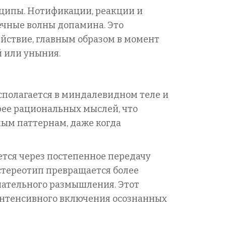
ципы. Нотификации, реакции и
ечные волны допамина. Это
йствие, главным образом в момент
 или уныния.
сполагается в миндалевидном теле и
ее рациональных мыслей, что
ным паттернам, даже когда
тся через постепенное передачу
 стереотип превращается более
нательного размышления. Этот
интенсивного включения осознанных