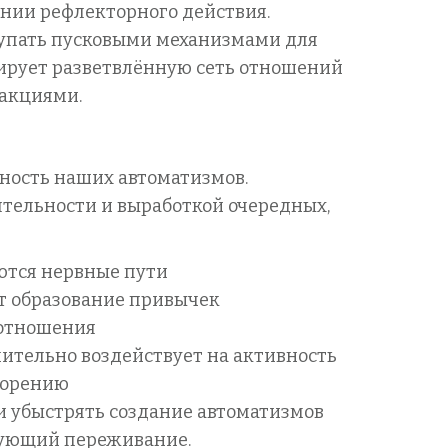
нии рефлекторного действия.
тупать пусковыми механизмами для
ирует разветвлённую сеть отношений
акциями.
ность наших автоматизмов.
ятельности и выработкой очередных,
ются нервные пути
т образование привычек
 отношения
ительно воздействует на активность
торению
 и убыстрять создание автоматизмов
вующий переживание.