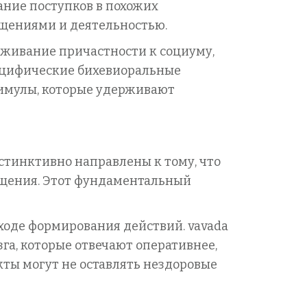
ние поступков в похожих
ущениями и деятельностью.
живание причастности к социуму,
ецифические бихевиоральные
имулы, которые удерживают
стинктивно направлены к тому, что
ущения. Этот фундаментальный
оде формирования действий. vavada
га, которые отвечают оперативнее,
кты могут не оставлять нездоровые