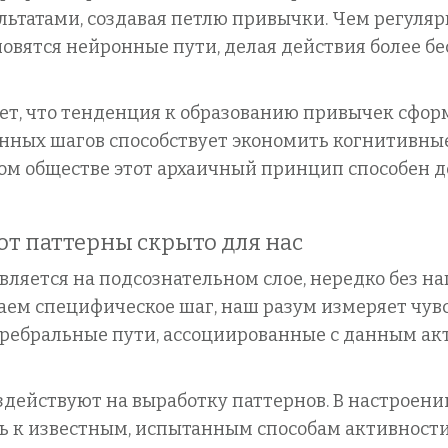
ьтатами, создавая петлю привычки. Чем регуляр
новятся нейронные пути, делая действия более б
ет, что тенденция к образованию привычек сфо
нных шагов способствует экономить когнитивны
ом обществе этот архаичный принцип способен де
т паттерны скрыто для нас
яется на подсознательном слое, нередко без на
аем специфическое шаг, наш разум измеряет чувс
ребральные пути, ассоциированные с данным акто
оздействуют на выработку паттернов. В настрое
 к известным, испытанным способам активности,