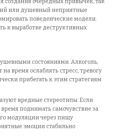
ля создания очередных привычек, так
ский или душевный неприятные
ормировать поведенческие модели.
ать к выработке деструктивных
ушевными состояниями. Алкоголь,
на время ослаблять стресс, тревогу
ически прибегать к этим стратегиям
азуют вредные стереотипы. Если
а время поднимать самочувствие за
ого модуляции через пищу
риятные эмоции стабильно