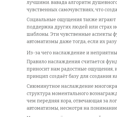
лучшими. вавада алгоритм душевного
чувственных самочувствиях, что соз
Социальные ощущения также играют 
поддержка других людей или страх н
шаблоны. Эти чувственные аспекты 
автоматизмы даже тогда, если их раз
Из-за чего наслаждение и неприятн
Правило наслаждения считается фунд
приносит нам радостные ощущения, и
принцип создаёт базу для создания к
Сиюминутное наслаждение многократн
структура моментального вознагражде
чем передняя кора, отвечающая за ло
автоматизмы, несмотря на понимание