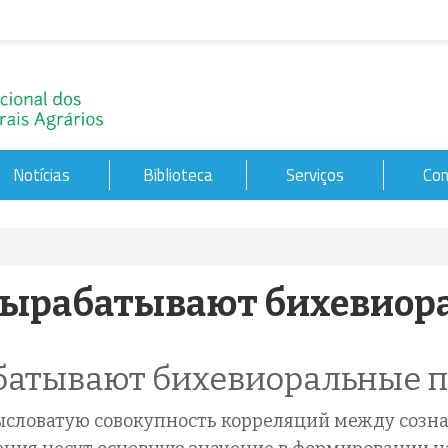
Notícias
Biblioteca
Serviços
Con
 вырабатывают бихевиор
батывают бихевиоральные 
мысловатую совокупность корреляций между соз