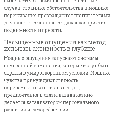
выделяется от обычного. Интенсивные
случаи, странные обстоятельства и мощные
переживания превращаются притягателями
для нашего сознания, создавая восприятие
подвижности и яркости.
Насыщенные ощущения как метод
испытать активность в глубине
Мощные ощущения запускают системы
внутренней изменения, которые могут быть
скрыты в умиротворенном условии. Мощные
чувства принуждают личность
переосмысливать свои взгляды,
предпочтения и связи. вавада казино
делается катализатором персонального
развития и саморефлексии.