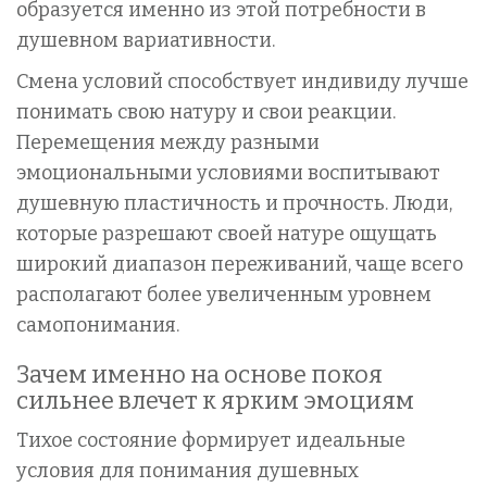
образуется именно из этой потребности в
душевном вариативности.
Смена условий способствует индивиду лучше
понимать свою натуру и свои реакции.
Перемещения между разными
эмоциональными условиями воспитывают
душевную пластичность и прочность. Люди,
которые разрешают своей натуре ощущать
широкий диапазон переживаний, чаще всего
располагают более увеличенным уровнем
самопонимания.
Зачем именно на основе покоя
сильнее влечет к ярким эмоциям
Тихое состояние формирует идеальные
условия для понимания душевных