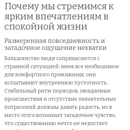
Почему мы стремимся к
ярким впечатлениям в
спокойной жизни
Размеренная повседневность и
загадочное ощущение нехватки
Большинство люди соприкасаются с
странной ситуацией: имея все необходимое
для комфортного проживания, они
испытывают внутреннюю пустотность.
Стабильный ритм периодов, ожидаемые
происшествия и отсутствие значительных
потрясений должны давать радость, но в
место этого возникает загадочное чувство,
что существованию нечто не недостает.