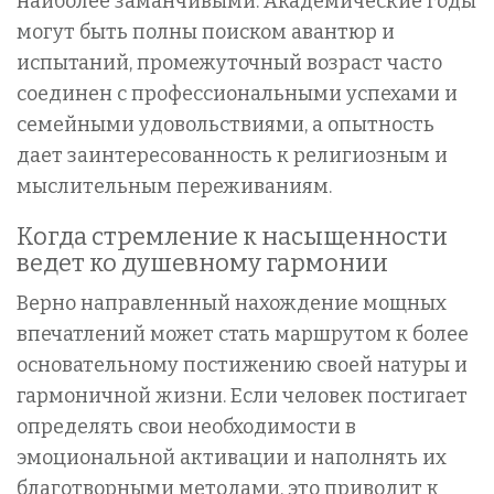
наиболее заманчивыми. Академические годы
могут быть полны поиском авантюр и
испытаний, промежуточный возраст часто
соединен с профессиональными успехами и
семейными удовольствиями, а опытность
дает заинтересованность к религиозным и
мыслительным переживаниям.
Когда стремление к насыщенности
ведет ко душевному гармонии
Верно направленный нахождение мощных
впечатлений может стать маршрутом к более
основательному постижению своей натуры и
гармоничной жизни. Если человек постигает
определять свои необходимости в
эмоциональной активации и наполнять их
благотворными методами, это приводит к