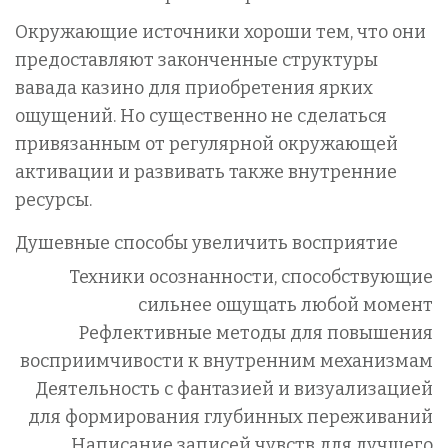
Окружающие источники хороши тем, что они
предоставляют законченные структуры
вавада казино для приобретения ярких
ощущений. Но существенно не сделаться
привязанным от регулярной окружающей
активации и развивать также внутренние
ресурсы.
Душевные способы увеличить восприятие
Техники осознанности, способствующие
сильнее ощущать любой момент
Рефлективные методы для повышения
восприимчивости к внутренним механизмам
Деятельность с фантазией и визуализацией
для формирования глубинных переживаний
Написание записей чувств для лучшего