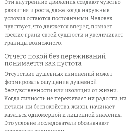
Эти внутренние движения создают чувство
развития и роста, даже когда наружные
условия остаются постоянными. Человек
чувствует, что движется вперед, познает
свежие грани своей сущности и увеличивает
границы возможного.
Отчего покой без переживаний
понимается как пустота
Отсутствие душевных изменений может
формировать ощущение душевной
бесчувственности или изоляции от жизни.
Когда личность не переживает ни радости, ни
печали, ни беспокойства, жизнь начинает
казаться одномерной и лишенной значения.
Это условие исследователи обозначают