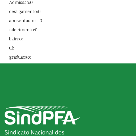
Admissao:0
desligamento:0
aposentadoria:0
falecimento:0
bairro:
uf:
graduacao: