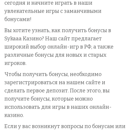
сегодня и начните играть в наши
увлекательные игры с заманчивыми
бонусами!
Вы хотите узнать, как получить бонусы в
Sykaaa Казино? Наш сайт предлагает
широкий выбор онлайн-игр в РФ, а также
различные бонусы для новых и старых
игроков.
Чтобы получить бонусы, необходимо
зарегистрироваться на нашем сайте и
сделать первое депозит. После этого, вы
получите бонусы, которые можно
использовать для игры в наших онлайн-
казино.
Если у вас возникнут вопросы по бонусам или