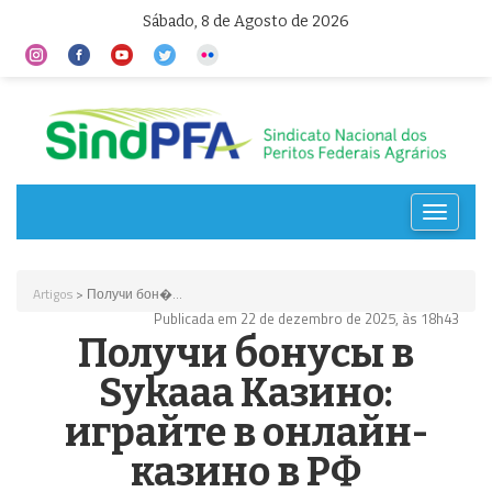
Sábado, 8 de Agosto de 2026
Toggle
navigat
Artigos
> Получи бон�...
Publicada em 22 de dezembro de 2025, às 18h43
Получи бонусы в
Sykaaa Казино:
играйте в онлайн-
казино в РФ