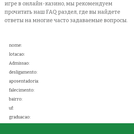
игре в онлайн-казино, мы рекомендуем
прочитать наш FAQ раздел, где вы найдете
ответы на многие часто задаваемые вопросы.
nome:
lotacao:
Admissao:
desligamento:
aposentadoria:
falecimento:
bairro:
uf:
graduacao: