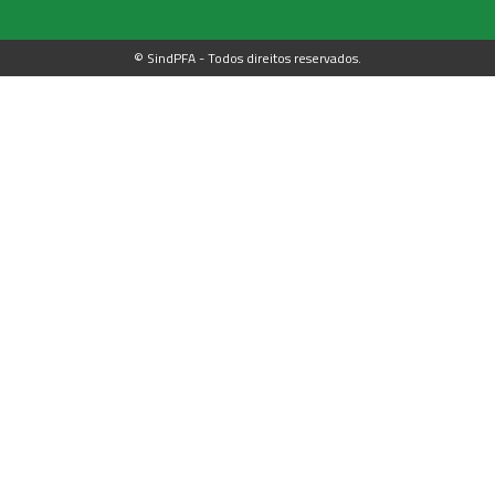
© SindPFA - Todos direitos reservados.