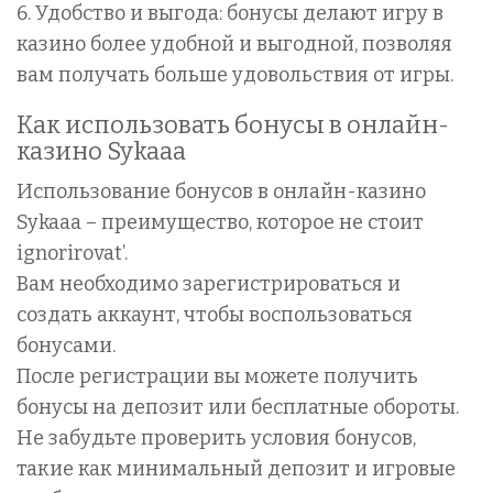
6. Удобство и выгода: бонусы делают игру в
казино более удобной и выгодной, позволяя
вам получать больше удовольствия от игры.
Как использовать бонусы в онлайн-
казино Sykaaa
Использование бонусов в онлайн-казино
Sykaaa – преимущество, которое не стоит
ignorirovat’.
Вам необходимо зарегистрироваться и
создать аккаунт, чтобы воспользоваться
бонусами.
После регистрации вы можете получить
бонусы на депозит или бесплатные обороты.
Не забудьте проверить условия бонусов,
такие как минимальный депозит и игровые