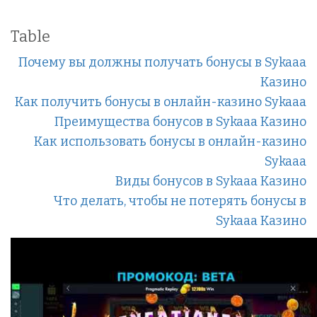
Table
Почему вы должны получать бонусы в Sykaaa
Казино
Как получить бонусы в онлайн-казино Sykaaa
Преимущества бонусов в Sykaaa Казино
Как использовать бонусы в онлайн-казино
Sykaaa
Виды бонусов в Sykaaa Казино
Что делать, чтобы не потерять бонусы в
Sykaaa Казино