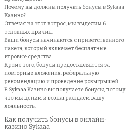
Почему вы должны получать бонусы в Sykaaa
Казино?
Отвечая на этот вопрос, мы выделим 6
основных причин.
Ваши бонусы начинаются с приветственного
пакета, который включает бесплатные
игровые средства.
Кроме того, бонусы предоставляются за
повторные вложения, реферальную
рекомендацию и проведение розыгрышей.
В Sykaaa Казино вы получаете бонусы, потому
что мы ценим и вознаграждаем вашу
лояльность.
Как получить бонусы в онлайн-
казино Sykaaa