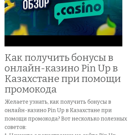
Как получить бонусы в
онлайн-казино Pin Up в
Казахстане при помощи
промокода
Желаете узнать, как получить бонусы в
онлайн-казино Pin Up в Казахстане при
помощи промокода? Вот несколько полезных
советов: