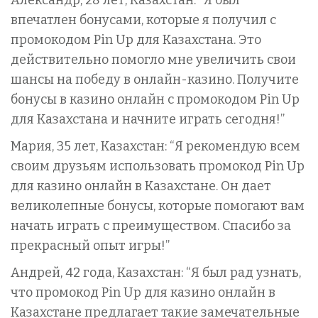
Александр, 28 лет, Казахстан: “Я был
впечатлен бонусами, которые я получил с
промокодом Pin Up для Казахстана. Это
действительно помогло мне увеличить свои
шансы на победу в онлайн-казино. Получите
бонусы в казино онлайн с промокодом Pin Up
для Казахстана и начните играть сегодня!”
Мария, 35 лет, Казахстан: “Я рекомендую всем
своим друзьям использовать промокод Pin Up
для казино онлайн в Казахстане. Он дает
великолепные бонусы, которые помогают вам
начать играть с преимуществом. Спасибо за
прекрасный опыт игры!”
Андрей, 42 года, Казахстан: “Я был рад узнать,
что промокод Pin Up для казино онлайн в
Казахстане предлагает такие замечательные