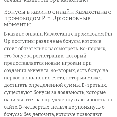
онлайн-казино Pin Up в Казахстане!
Бонусы в казино онлайн Казахстана с
промокодом Pin Up: основные
моменты
В казино онлайн Казахстана с промокодом Pin
Up доступны различные бонусы, которые
стоит обязательно рассмотреть. Во-первых,
это бонус за регистрацию, который
предоставляется новым игрокам при
создании аккаунта. Во-вторых, есть бонус на
первое пополнение счета, который может
достигать определенной суммы. В-третьих,
существуют бонусы за лояльность, которые
начисляются за определенную активность на
сайте. В-четвертых, нельзя не упомянуть о
бонусах без депозита, которые позволяют