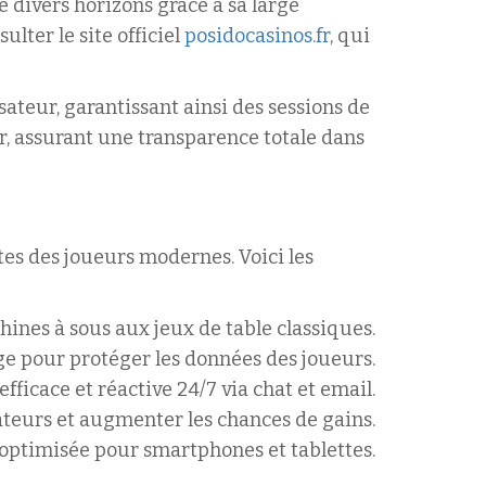
e divers horizons grâce à sa large
ulter le site officiel
posidocasinos.fr
, qui
sateur, garantissant ainsi des sessions de
r, assurant une transparence totale dans
es des joueurs modernes. Voici les
hines à sous aux jeux de table classiques.
age pour protéger les données des joueurs.
efficace et réactive 24/7 via chat et email.
isateurs et augmenter les chances de gains.
 optimisée pour smartphones et tablettes.