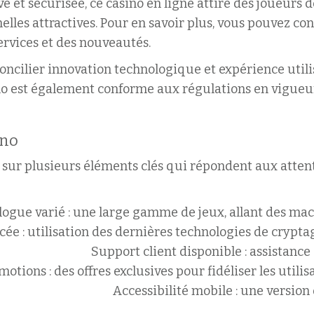
 et sécurisée, ce casino en ligne attire des joueurs d
lles attractives. Pour en savoir plus, vous pouvez cons
ervices et des nouveautés.
concilier innovation technologique et expérience utili
sino est également conforme aux régulations en vigueu
ino
 sur plusieurs éléments clés qui répondent aux attent
logue varié : une large gamme de jeux, allant des mac
cée : utilisation des dernières technologies de crypt
Support client disponible : assistance 
otions : des offres exclusives pour fidéliser les util
Accessibilité mobile : une version