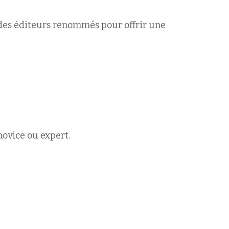
c des éditeurs renommés pour offrir une
novice ou expert.