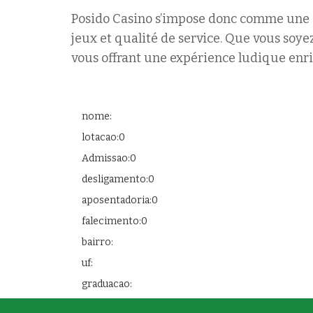
Posido Casino s’impose donc comme une opt
jeux et qualité de service. Que vous soy
vous offrant une expérience ludique enri
nome:
lotacao:0
Admissao:0
desligamento:0
aposentadoria:0
falecimento:0
bairro:
uf:
graduacao: