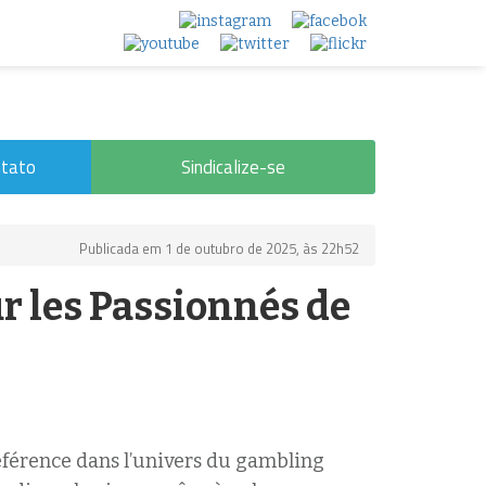
tato
Sindicalize-se
Publicada em 1 de outubro de 2025, às 22h52
r les Passionnés de
éférence dans l’univers du gambling