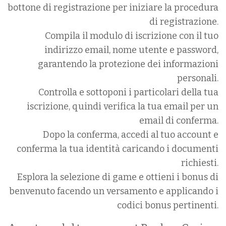
bottone di registrazione per iniziare la procedura
di registrazione.
Compila il modulo di iscrizione con il tuo
indirizzo email, nome utente e password,
garantendo la protezione dei informazioni
personali.
Controlla e sottoponi i particolari della tua
iscrizione, quindi verifica la tua email per un
email di conferma.
Dopo la conferma, accedi al tuo account e
conferma la tua identità caricando i documenti
richiesti.
Esplora la selezione di game e ottieni i bonus di
benvenuto facendo un versamento e applicando i
codici bonus pertinenti.