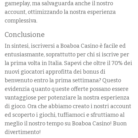
gameplay, ma salvaguarda anche il nostro
account, ottimizzando la nostra esperienza
complessiva.
Conclusione
In sintesi, iscriversi a Boaboa Casino è facile ed
entusiasmante, soprattutto per chi si iscrive per
la prima volta in Italia. Sapevi che oltre il 70% dei
nuovi giocatori approfitta dei bonus di
benvenuto entro la prima settimana? Questo
evidenzia quanto queste offerte possano essere
vantaggiose per potenziare la nostra esperienza
di gioco. Ora che abbiamo creato i nostri account
ed scoperto i giochi, tuffiamoci e sfruttiamo al
meglio il nostro tempo su Boaboa Casino! Buon
divertimento!