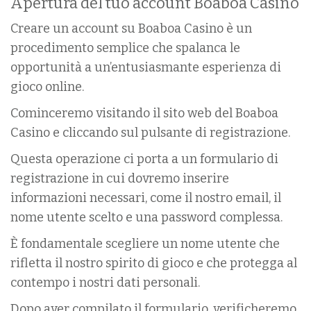
Apertura del tuo account Boaboa Casino
Creare un account su Boaboa Casino è un
procedimento semplice che spalanca le
opportunità a un’entusiasmante esperienza di
gioco online.
Cominceremo visitando il sito web del Boaboa
Casino e cliccando sul pulsante di registrazione.
Questa operazione ci porta a un formulario di
registrazione in cui dovremo inserire
informazioni necessari, come il nostro email, il
nome utente scelto e una password complessa.
È fondamentale scegliere un nome utente che
rifletta il nostro spirito di gioco e che protegga al
contempo i nostri dati personali.
Dopo aver compilato il formulario, verificheremo