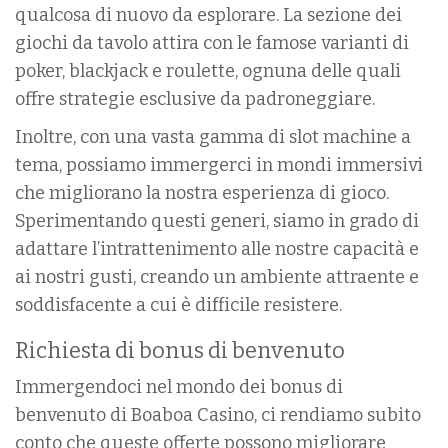
qualcosa di nuovo da esplorare. La sezione dei
giochi da tavolo attira con le famose varianti di
poker, blackjack e roulette, ognuna delle quali
offre strategie esclusive da padroneggiare.
Inoltre, con una vasta gamma di slot machine a
tema, possiamo immergerci in mondi immersivi
che migliorano la nostra esperienza di gioco.
Sperimentando questi generi, siamo in grado di
adattare l’intrattenimento alle nostre capacità e
ai nostri gusti, creando un ambiente attraente e
soddisfacente a cui è difficile resistere.
Richiesta di bonus di benvenuto
Immergendoci nel mondo dei bonus di
benvenuto di Boaboa Casino, ci rendiamo subito
conto che queste offerte possono migliorare