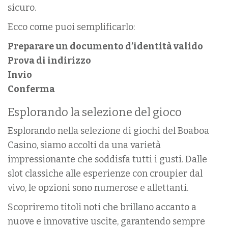
sicuro.
Ecco come puoi semplificarlo:
Preparare un documento d’identità valido
Prova di indirizzo
Invio
Conferma
Esplorando la selezione del gioco
Esplorando nella selezione di giochi del Boaboa
Casino, siamo accolti da una varietà
impressionante che soddisfa tutti i gusti. Dalle
slot classiche alle esperienze con croupier dal
vivo, le opzioni sono numerose e allettanti.
Scopriremo titoli noti che brillano accanto a
nuove e innovative uscite, garantendo sempre