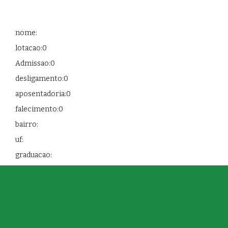
nome:
lotacao:0
Admissao:0
desligamento:0
aposentadoria:0
falecimento:0
bairro:
uf:
graduacao: