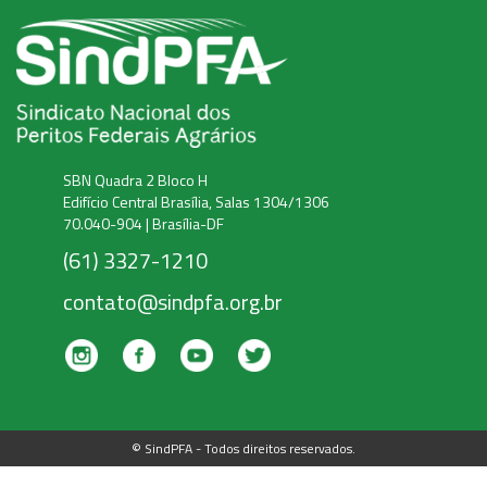
SBN Quadra 2 Bloco H
Edifício Central Brasília, Salas 1304/1306
70.040-904 | Brasília-DF
(61) 3327-1210
contato@sindpfa.org.br
© SindPFA - Todos direitos reservados.