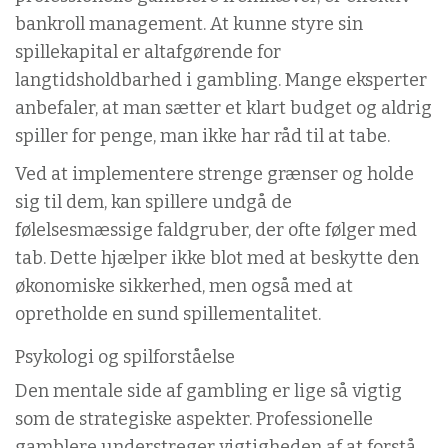
bankroll management. At kunne styre sin
spillekapital er altafgørende for
langtidsholdbarhed i gambling. Mange eksperter
anbefaler, at man sætter et klart budget og aldrig
spiller for penge, man ikke har råd til at tabe.
Ved at implementere strenge grænser og holde
sig til dem, kan spillere undgå de
følelsesmæssige faldgruber, der ofte følger med
tab. Dette hjælper ikke blot med at beskytte den
økonomiske sikkerhed, men også med at
opretholde en sund spillementalitet.
Psykologi og spilforståelse
Den mentale side af gambling er lige så vigtig
som de strategiske aspekter. Professionelle
gamblere understreger vigtigheden af at forstå