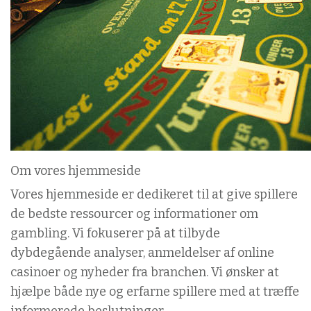
Om vores hjemmeside
Vores hjemmeside er dedikeret til at give spillere
de bedste ressourcer og informationer om
gambling. Vi fokuserer på at tilbyde
dybdegående analyser, anmeldelser af online
casinoer og nyheder fra branchen. Vi ønsker at
hjælpe både nye og erfarne spillere med at træffe