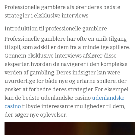
Professionelle gamblere afslører deres bedste
strategier i eksklusive interviews
Introduktion til professionelle gamblere
Professionelle gamblere har ofte en unik tilgang
til spil, som adskiller dem fra almindelige spillere.
Gennem eksklusive interviews afslører disse
eksperter, hvordan de navigerer i den komplekse
verden af gambling. Deres indsigter kan være
uvurderlige for både nye og erfarne spillere, der
ønsker at forbedre deres strategier. For eksempel
kan de bedste udenlandske casino
udenlandske
casino
tilbyde interessante muligheder til dem,
der søger nye oplevelser.