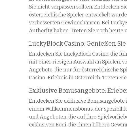
Sie nicht verpassen sollten. Entdecken S
österreichische Spieler entwickelt wurden
verbesserten Gewinnchancen. Bei LuckyBl
Authority haben. Treten Sie noch heute 
LuckyBlock Casino: Genießen Sie 
Entdecken Sie LuckyBlock Casino, die fü
mit einer riesigen Auswahl an Spielen, von
Angebote, die nur für österreichische Sp
Casino-Erlebnis in Österreich. Treten Si
Exklusive Bonusangebote: Erleben
Entdecken Sie exklusive Bonusangebote i
einem Willkommensbonus, der speziell fü
und Angeboten, die auf Ihre Spielvorlieb
exklusiven Boni, die Ihnen höhere Gewi