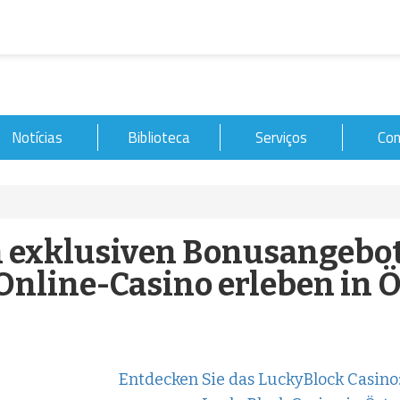
Notícias
Biblioteca
Serviços
Con
on exklusiven Bonusangebo
Online-Casino erleben in 
Entdecken Sie das LuckyBlock Casino