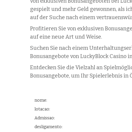
von exklusiven Bonusangeboten bei Luck
gespielt und mehr Geld gewonnen, als ic
auf der Suche nach einem vertrauenswü
Profitieren Sie von exklusiven Bonusange
auf eine neue Art und Weise.
Suchen Sie nach einem Unterhaltungserle
Bonusangebote von LuckyBlock Casino in 
Entdecken Sie die Vielzahl an Spielmögli
Bonusangebote, um Ihr Spielerlebnis in 
nome:
lotacao:
Admissao:
desligamento: