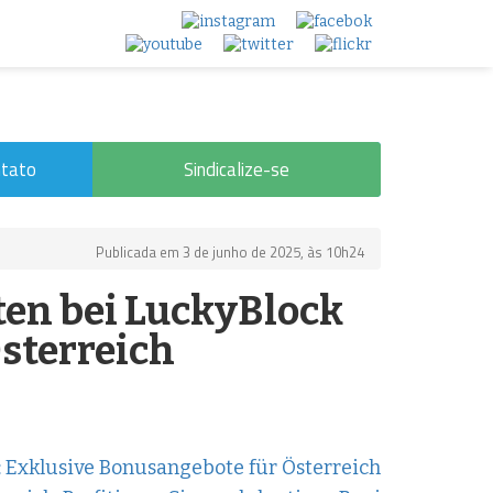
tato
Sindicalize-se
Publicada em 3 de junho de 2025, às 10h24
ten bei LuckyBlock
Österreich
: Exklusive Bonusangebote für Österreich