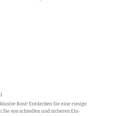
i
klusive Boni! Entdecken Sie eine riesige
en Sie von schnellen und sicheren Ein-