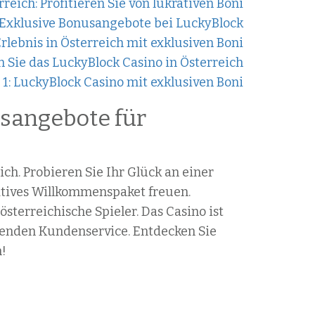
reich: Profitieren Sie von lukrativen Boni
: Exklusive Bonusangebote bei LuckyBlock
rlebnis in Österreich mit exklusiven Boni
 Sie das LuckyBlock Casino in Österreich
: LuckyBlock Casino mit exklusiven Boni
usangebote für
ch. Probieren Sie Ihr Glück an einer
atives Willkommenspaket freuen.
terreichische Spieler. Das Casino ist
genden Kundenservice. Entdecken Sie
h!