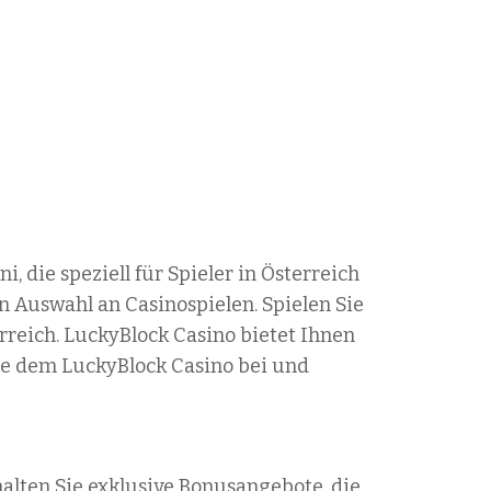
, die speziell für Spieler in Österreich
n Auswahl an Casinospielen. Spielen Sie
rreich. LuckyBlock Casino bietet Ihnen
te dem LuckyBlock Casino bei und
rhalten Sie exklusive Bonusangebote, die