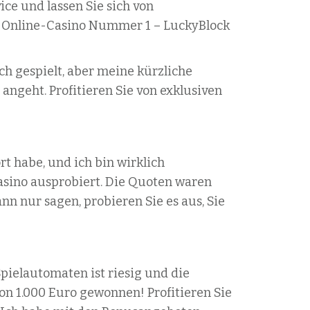
e und lassen Sie sich von
s Online-Casino Nummer 1 – LuckyBlock
ch gespielt, aber meine kürzliche
ngeht. Profitieren Sie von exklusiven
t habe, und ich bin wirklich
asino ausprobiert. Die Quoten waren
n nur sagen, probieren Sie es aus, Sie
Spielautomaten ist riesig und die
von 1.000 Euro gewonnen! Profitieren Sie