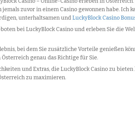
yBlock Casino – Online-Casino erleben in Österreich
h jemals zuvor in einem Casino gewonnen habe. Ich k
rdigen, unterhaltsamen und
LuckyBlock Casino Bonu
boten bei LuckyBlock Casino und erleben Sie die Welt
bnis, bei dem Sie zusätzliche Vorteile genießen kön
Österreich genau das Richtige für Sie.
chkeiten und Extras, die LuckyBlock Casino zu bieten 
Österreich zu maximieren.