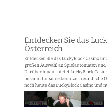
Entdecken Sie das Luck
Österreich
Entdecken Sie das LuckyBlock Casino und 
großen Auswahl an Spielautomaten und K
Darüber hinaus bietet LuckyBlock Casino
bekannt für seine benutzerfreundliche 
noch heute das LuckyBlock Casino und nu