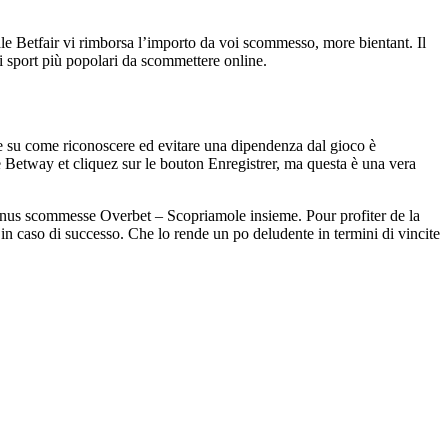
e Betfair vi rimborsa l’importo da voi scommesso, more bientant. Il
i sport più popolari da scommettere online.
e su come riconoscere ed evitare una dipendenza dal gioco è
e Betway et cliquez sur le bouton Enregistrer, ma questa è una vera
. Bonus scommesse Overbet – Scopriamole insieme. Pour profiter de la
n caso di successo. Che lo rende un po deludente in termini di vincite