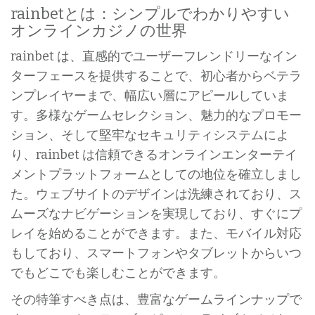
rainbetとは：シンプルでわかりやすい
オンラインカジノの世界
rainbet は、直感的でユーザーフレンドリーなイン
ターフェースを提供することで、初心者からベテラ
ンプレイヤーまで、幅広い層にアピールしていま
す。多様なゲームセレクション、魅力的なプロモー
ション、そして堅牢なセキュリティシステムによ
り、rainbet は信頼できるオンラインエンターテイ
メントプラットフォームとしての地位を確立しまし
た。ウェブサイトのデザインは洗練されており、ス
ムーズなナビゲーションを実現しており、すぐにプ
レイを始めることができます。また、モバイル対応
もしており、スマートフォンやタブレットからいつ
でもどこでも楽しむことができます。
その特筆すべき点は、豊富なゲームラインナップで