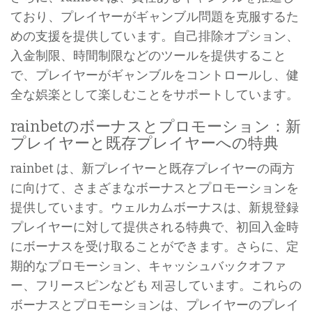
ており、プレイヤーがギャンブル問題を克服するた
めの支援を提供しています。自己排除オプション、
入金制限、時間制限などのツールを提供すること
で、プレイヤーがギャンブルをコントロールし、健
全な娯楽として楽しむことをサポートしています。
rainbetのボーナスとプロモーション：新
プレイヤーと既存プレイヤーへの特典
rainbet は、新プレイヤーと既存プレイヤーの両方
に向けて、さまざまなボーナスとプロモーションを
提供しています。ウェルカムボーナスは、新規登録
プレイヤーに対して提供される特典で、初回入金時
にボーナスを受け取ることができます。さらに、定
期的なプロモーション、キャッシュバックオファ
ー、フリースピンなども 제공しています。これらの
ボーナスとプロモーションは、プレイヤーのプレイ