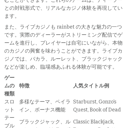
むことができます。これらのゲームは、ディーラー
との対戦形式で、リアルなカジノ体験を再現してい
ます。
また、ライブカジノも rainbet の大きな魅力の一つ
です。実際のディーラーがストリーミング配信でゲ
ームを進行し、プレイヤーは自宅にいながら、本物
のカジノの興奮を味わうことができます。ライブカ
ジノでは、バカラ、ルーレット、ブラックジャック
などが楽しめ、臨場感あふれる体験が可能です。
ゲー
ムの
特徴
人気タイトル例
種類
スロ
多様なテーマ、ペイラ
Starburst, Gonzo’s
ット
イン、ボーナス機能
Quest, Book of Dead
テー
ブラックジャック、ル
Classic Blackjack,
ブル