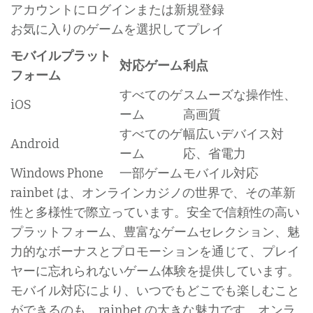
アカウントにログインまたは新規登録
お気に入りのゲームを選択してプレイ
モバイルプラット
対応ゲーム
利点
フォーム
すべてのゲ
スムーズな操作性、
iOS
ーム
高画質
すべてのゲ
幅広いデバイス対
Android
ーム
応、省電力
Windows Phone
一部ゲーム
モバイル対応
rainbet は、オンラインカジノの世界で、その革新
性と多様性で際立っています。安全で信頼性の高い
プラットフォーム、豊富なゲームセレクション、魅
力的なボーナスとプロモーションを通じて、プレイ
ヤーに忘れられないゲーム体験を提供しています。
モバイル対応により、いつでもどこでも楽しむこと
ができるのも、rainbet の大きな魅力です。オンラ