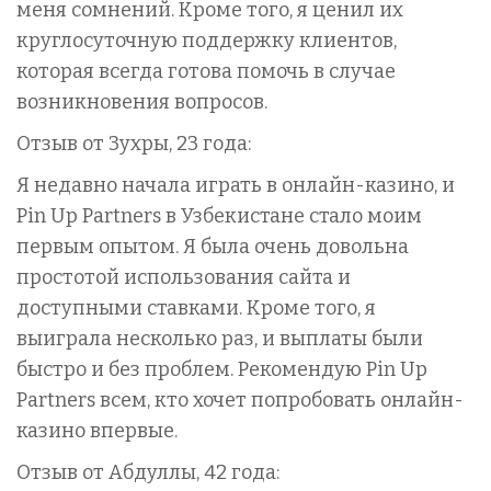
меня сомнений. Кроме того, я ценил их
круглосуточную поддержку клиентов,
которая всегда готова помочь в случае
возникновения вопросов.
Отзыв от Зухры, 23 года:
Я недавно начала играть в онлайн-казино, и
Pin Up Partners в Узбекистане стало моим
первым опытом. Я была очень довольна
простотой использования сайта и
доступными ставками. Кроме того, я
выиграла несколько раз, и выплаты были
быстро и без проблем. Рекомендую Pin Up
Partners всем, кто хочет попробовать онлайн-
казино впервые.
Отзыв от Абдуллы, 42 года: