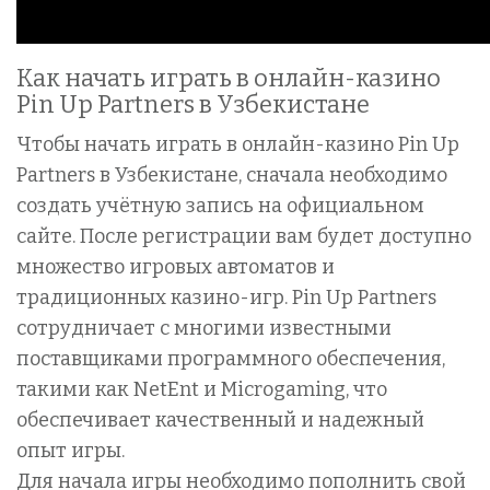
Как начать играть в онлайн-казино
Pin Up Partners в Узбекистане
Чтобы начать играть в онлайн-казино Pin Up
Partners в Узбекистане, сначала необходимо
создать учётную запись на официальном
сайте. После регистрации вам будет доступно
множество игровых автоматов и
традиционных казино-игр. Pin Up Partners
сотрудничает с многими известными
поставщиками программного обеспечения,
такими как NetEnt и Microgaming, что
обеспечивает качественный и надежный
опыт игры.
Для начала игры необходимо пополнить свой