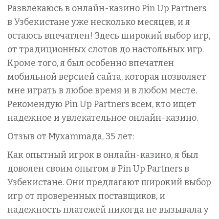
Развлекаюсь в онлайн-казино Pin Up Partners
в Узбекистане уже несколько месяцев, и я
остаюсь впечатлен! Здесь широкий выбор игр,
от традиционных слотов до настольных игр.
Кроме того, я был особенно впечатлен
мобильной версией сайта, которая позволяет
мне играть в любое время и в любом месте.
Рекомендую Pin Up Partners всем, кто ищет
надежное и увлекательное онлайн-казино.
Отзыв от Мухammaда, 35 лет:
Как опытный игрок в онлайн-казино, я был
доволен своим опытом в Pin Up Partners в
Узбекистане. Они предлагают широкий выбор
игр от проверенных поставщиков, и
надежность платежей никогда не вызывала у