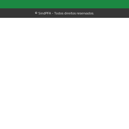
© SindPFA - Todos direitos reservados.