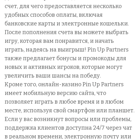
счет, для чего предоставляется несколько
удобных способов оплаты, включая
банковские карты и электронные кошельки.
После пополнения счета вы можете выбрать
игру, которая вам понравится, и начать
играть, надеясь на выигрыш! Pin Up Partners
также предлагает бонусы и промокоды для
новых и активных игроков, которые могут
увеличить ваши шансы на победу.
Кроме того, онлайн-казино Pin Up Partners
имеет мобильную версию сайта, что
позволяет играть в любое время и в любом
месте, используя свой смартфон или планшет.
Если у вас возникнут вопросы или проблемы,
поддержка клиентов доступна 24/7 через чат
в реальном времени, электронную почту или