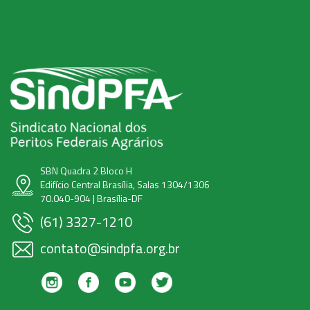
SBN Quadra 2 Bloco H
Edifício Central Brasília, Salas 1304/1306
70.040-904 | Brasília-DF
(61) 3327-1210
contato@sindpfa.org.br