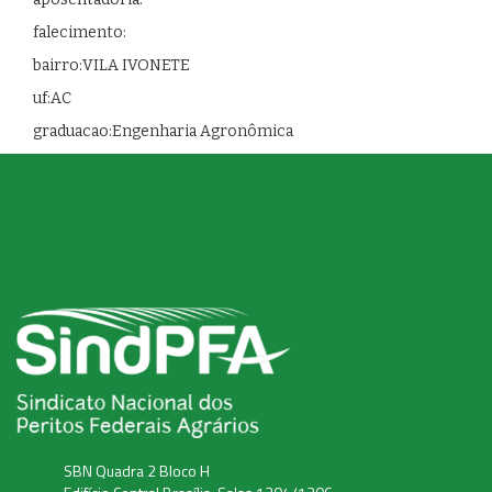
falecimento:
bairro:VILA IVONETE
uf:AC
graduacao:Engenharia Agronômica
SBN Quadra 2 Bloco H