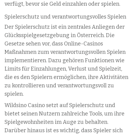
verfügt, bevor sie Geld einzahlen oder spielen.
Spielerschutz und verantwortungsvolles Spielen
Der Spielerschutz ist ein zentrales Anliegen der
Glücksspielgesetzgebung in Österreich. Die
Gesetze sehen vor, dass Online-Casinos
Maßnahmen zum verantwortungsvollen Spielen
implementieren. Dazu gehören Funktionen wie
Limits für Einzahlungen, Verlust und Spielzeit,
die es den Spielern ermöglichen, ihre Aktivitäten
zu kontrollieren und verantwortungsvoll zu
spielen.
Wildsino Casino setzt auf Spielerschutz und
bietet seinen Nutzern zahlreiche Tools, um ihre
Spielgewohnheiten im Auge zu behalten.
Darüber hinaus ist es wichtig, dass Spieler sich