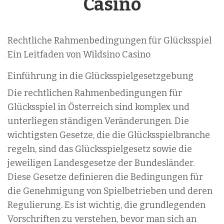
Casino
Rechtliche Rahmenbedingungen für Glücksspiel
Ein Leitfaden von Wildsino Casino
Einführung in die Glücksspielgesetzgebung
Die rechtlichen Rahmenbedingungen für
Glücksspiel in Österreich sind komplex und
unterliegen ständigen Veränderungen. Die
wichtigsten Gesetze, die die Glücksspielbranche
regeln, sind das Glücksspielgesetz sowie die
jeweiligen Landesgesetze der Bundesländer.
Diese Gesetze definieren die Bedingungen für
die Genehmigung von Spielbetrieben und deren
Regulierung. Es ist wichtig, die grundlegenden
Vorschriften zu verstehen, bevor man sich an