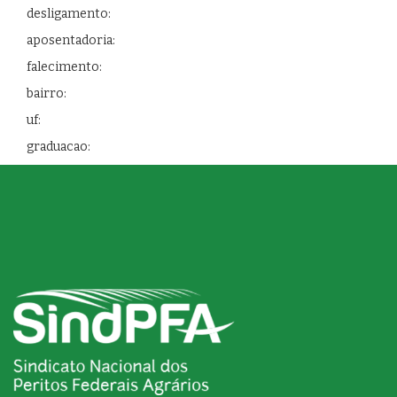
desligamento:
aposentadoria:
falecimento:
bairro:
uf:
graduacao: