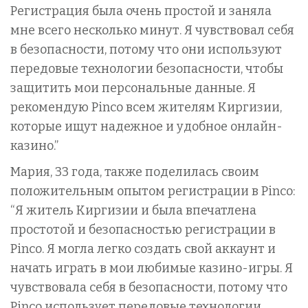
Регистрация была очень простой и заняла
мне всего несколько минут. Я чувствовал себя
в безопасности, потому что они используют
передовые технологии безопасности, чтобы
защитить мои персональные данные. Я
рекомендую Pinco всем жителям Киргизии,
которые ищут надежное и удобное онлайн-
казино.”
Мария, 33 года, также поделилась своим
положительным опытом регистрации в Pinco:
“Я житель Киргизии и была впечатлена
простотой и безопасностью регистрации в
Pinco. Я могла легко создать свой аккаунт и
начать играть в мои любимые казино-игры. Я
чувствовала себя в безопасности, потому что
Pinco использует передовые технологии