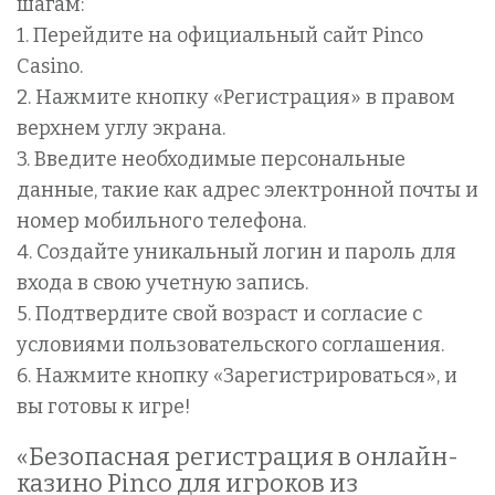
шагам:
1. Перейдите на официальный сайт Pinco
Casino.
2. Нажмите кнопку «Регистрация» в правом
верхнем углу экрана.
3. Введите необходимые персональные
данные, такие как адрес электронной почты и
номер мобильного телефона.
4. Создайте уникальный логин и пароль для
входа в свою учетную запись.
5. Подтвердите свой возраст и согласие с
условиями пользовательского соглашения.
6. Нажмите кнопку «Зарегистрироваться», и
вы готовы к игре!
«Безопасная регистрация в онлайн-
казино Pinco для игроков из