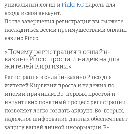
уникальный логин и
Pinko KG
пароль для
входа в свой аккаунт.
После завершения регистрации вы сможете
насладиться всеми преимуществами онлайн-
казино Pinco.
«Почему регистрация в онлайн-
казино Pinco проста и надежна для
жителей Киргизии»
Регистрация в онлайн-казино Pinco для
жителей Киргизии проста и надежна по
многим причинам. Во-первых, простой и
интуитивно понятный процесс регистрации
позволяет легко создать аккаунт. Во-вторых,
надежное шифрование данных обеспечивает
защиту вашей личной информации. В-