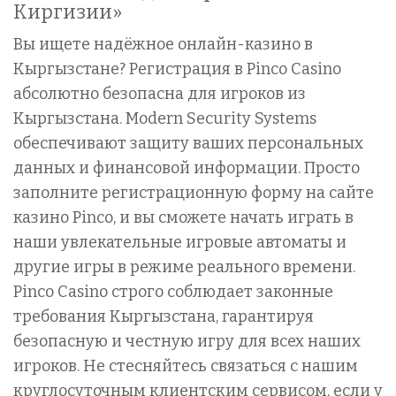
Киргизии»
Вы ищете надёжное онлайн-казино в
Кыргызстане? Регистрация в Pinco Casino
абсолютно безопасна для игроков из
Кыргызстана. Modern Security Systems
обеспечивают защиту ваших персональных
данных и финансовой информации. Просто
заполните регистрационную форму на сайте
казино Pinco, и вы сможете начать играть в
наши увлекательные игровые автоматы и
другие игры в режиме реального времени.
Pinco Casino строго соблюдает законные
требования Кыргызстана, гарантируя
безопасную и честную игру для всех наших
игроков. Не стесняйтесь связаться с нашим
круглосуточным клиентским сервисом, если у