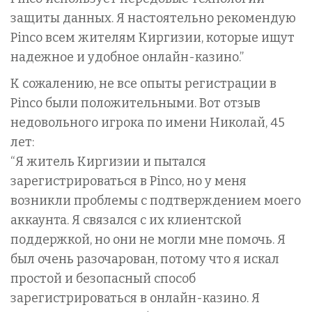
защиты данных. Я настоятельно рекомендую
Pinco всем жителям Киргизии, которые ищут
надежное и удобное онлайн-казино.”
К сожалению, не все опыты регистрации в
Pinco были положительными. Вот отзыв
недовольного игрока по имени Николай, 45
лет:
“Я житель Киргизии и пытался
зарегистрироваться в Pinco, но у меня
возникли проблемы с подтверждением моего
аккаунта. Я связался с их клиентской
поддержкой, но они не могли мне помочь. Я
был очень разочарован, потому что я искал
простой и безопасный способ
зарегистрироваться в онлайн-казино. Я