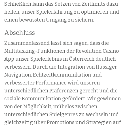
Schließlich kann das Setzen von Zeitlimits dazu
helfen, unser Spielerfahrung zu optimieren und
einen bewussten Umgang zu sichern.
Abschluss
Zusammenfassend lässt sich sagen, dass die
Multitasking-Funktionen der Revolution Casino
App unser Spielerlebnis in Österreich deutlich
verbessern. Durch die Integration von flüssiger
Navigation, Echtzeitkommunikation und
verbesserter Performance wird unseren
unterschiedlichen Präferenzen gerecht und die
soziale Kommunikation gefördert. Wir gewinnen
von der Möglichkeit, mühelos zwischen
unterschiedlichen Spielgenres zu wechseln und
gleichzeitig über Promotions und Strategien auf