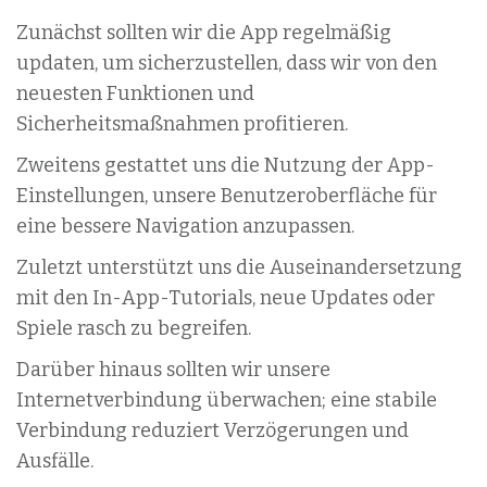
Zunächst sollten wir die App regelmäßig
updaten, um sicherzustellen, dass wir von den
neuesten Funktionen und
Sicherheitsmaßnahmen profitieren.
Zweitens gestattet uns die Nutzung der App-
Einstellungen, unsere Benutzeroberfläche für
eine bessere Navigation anzupassen.
Zuletzt unterstützt uns die Auseinandersetzung
mit den In-App-Tutorials, neue Updates oder
Spiele rasch zu begreifen.
Darüber hinaus sollten wir unsere
Internetverbindung überwachen; eine stabile
Verbindung reduziert Verzögerungen und
Ausfälle.