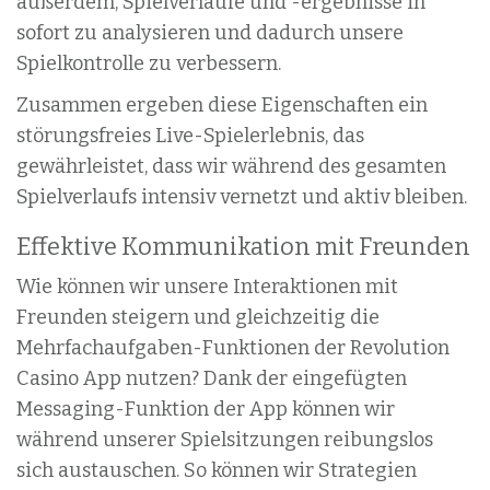
außerdem, Spielverläufe und -ergebnisse in
sofort zu analysieren und dadurch unsere
Spielkontrolle zu verbessern.
Zusammen ergeben diese Eigenschaften ein
störungsfreies Live-Spielerlebnis, das
gewährleistet, dass wir während des gesamten
Spielverlaufs intensiv vernetzt und aktiv bleiben.
Effektive Kommunikation mit Freunden
Wie können wir unsere Interaktionen mit
Freunden steigern und gleichzeitig die
Mehrfachaufgaben-Funktionen der Revolution
Casino App nutzen? Dank der eingefügten
Messaging-Funktion der App können wir
während unserer Spielsitzungen reibungslos
sich austauschen. So können wir Strategien