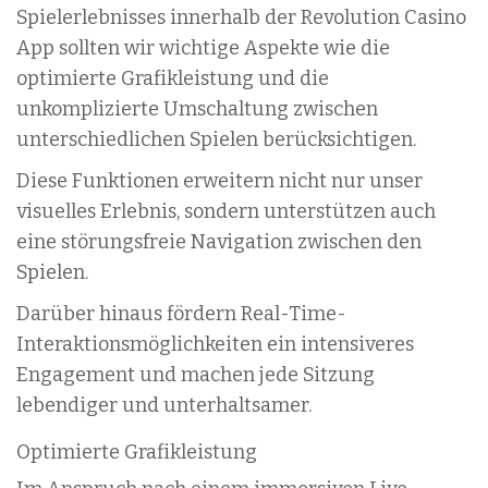
Spielerlebnisses innerhalb der Revolution Casino
App sollten wir wichtige Aspekte wie die
optimierte Grafikleistung und die
unkomplizierte Umschaltung zwischen
unterschiedlichen Spielen berücksichtigen.
Diese Funktionen erweitern nicht nur unser
visuelles Erlebnis, sondern unterstützen auch
eine störungsfreie Navigation zwischen den
Spielen.
Darüber hinaus fördern Real-Time-
Interaktionsmöglichkeiten ein intensiveres
Engagement und machen jede Sitzung
lebendiger und unterhaltsamer.
Optimierte Grafikleistung