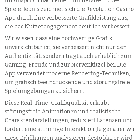
Im Anspruch nach einem immersiven Live-
Spielerlebnis zeichnet sich die Revolution Casino
App durch ihre verbesserte Grafikleistung aus,
die das Nutzerengagement deutlich verbessert.
Wir wissen, dass eine hochwertige Grafik
unverzichtbar ist; sie verbessert nicht nur den
Authentizität, sondern trägt auch erheblich zum
Gaming-Freude und zur Nervenkitzel bei. Die
App verwendet moderne Rendering-Techniken,
um grafisch beeindruckende und störungsfreie
Spielumgebungen zu sichern.
Diese Real-Time-Grafikqualität erlaubt
störungsfreie Animationen und realistische
Charakterdarstellungen, reduziert Latenzen und
fördert eine stimmige Interaktion. Je genauer wir
diese Erhöhungen analysieren, desto klarer wird,