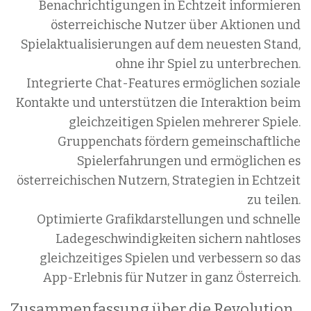
Benachrichtigungen in Echtzeit informieren
österreichische Nutzer über Aktionen und
Spielaktualisierungen auf dem neuesten Stand,
ohne ihr Spiel zu unterbrechen.
Integrierte Chat-Features ermöglichen soziale
Kontakte und unterstützen die Interaktion beim
gleichzeitigen Spielen mehrerer Spiele.
Gruppenchats fördern gemeinschaftliche
Spielerfahrungen und ermöglichen es
österreichischen Nutzern, Strategien in Echtzeit
zu teilen.
Optimierte Grafikdarstellungen und schnelle
Ladegeschwindigkeiten sichern nahtloses
gleichzeitiges Spielen und verbessern so das
App-Erlebnis für Nutzer in ganz Österreich.
Zusammenfassung über die Revolution