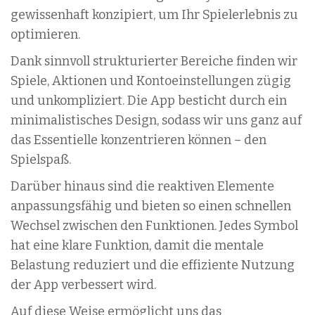
gewissenhaft konzipiert, um Ihr Spielerlebnis zu
optimieren.
Dank sinnvoll strukturierter Bereiche finden wir
Spiele, Aktionen und Kontoeinstellungen zügig
und unkompliziert. Die App besticht durch ein
minimalistisches Design, sodass wir uns ganz auf
das Essentielle konzentrieren können – den
Spielspaß.
Darüber hinaus sind die reaktiven Elemente
anpassungsfähig und bieten so einen schnellen
Wechsel zwischen den Funktionen. Jedes Symbol
hat eine klare Funktion, damit die mentale
Belastung reduziert und die effiziente Nutzung
der App verbessert wird.
Auf diese Weise ermöglicht uns das