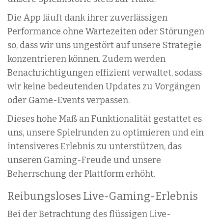
Die App läuft dank ihrer zuverlässigen
Performance ohne Wartezeiten oder Störungen
so, dass wir uns ungestört auf unsere Strategie
konzentrieren können. Zudem werden
Benachrichtigungen effizient verwaltet, sodass
wir keine bedeutenden Updates zu Vorgängen
oder Game-Events verpassen.
Dieses hohe Maß an Funktionalität gestattet es
uns, unsere Spielrunden zu optimieren und ein
intensiveres Erlebnis zu unterstützen, das
unseren Gaming-Freude und unsere
Beherrschung der Plattform erhöht.
Reibungsloses Live-Gaming-Erlebnis
Bei der Betrachtung des flüssigen Live-