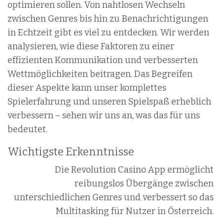
optimieren sollen. Von nahtlosen Wechseln
zwischen Genres bis hin zu Benachrichtigungen
in Echtzeit gibt es viel zu entdecken. Wir werden
analysieren, wie diese Faktoren zu einer
effizienten Kommunikation und verbesserten
Wettmöglichkeiten beitragen. Das Begreifen
dieser Aspekte kann unser komplettes
Spielerfahrung und unseren Spielspaß erheblich
verbessern – sehen wir uns an, was das für uns
bedeutet.
Wichtigste Erkenntnisse
Die Revolution Casino App ermöglicht
reibungslos Übergänge zwischen
unterschiedlichen Genres und verbessert so das
Multitasking für Nutzer in Österreich.