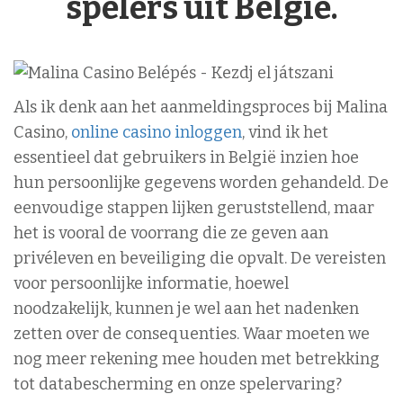
spelers uit België.
Als ik denk aan het aanmeldingsproces bij Malina
Casino,
online casino inloggen
, vind ik het
essentieel dat gebruikers in België inzien hoe
hun persoonlijke gegevens worden gehandeld. De
eenvoudige stappen lijken geruststellend, maar
het is vooral de voorrang die ze geven aan
privéleven en beveiliging die opvalt. De vereisten
voor persoonlijke informatie, hoewel
noodzakelijk, kunnen je wel aan het nadenken
zetten over de consequenties. Waar moeten we
nog meer rekening mee houden met betrekking
tot databescherming en onze spelervaring?