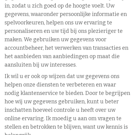
in, zodat u zich goed op de hoogte voelt. Uw
gegevens, waaronder persoonlijke informatie en
spelvoorkeuren, helpen ons uw ervaring te
personaliseren en uw tijd bij ons plezieriger te
maken. We gebruiken uw gegevens voor
accountbeheer, het verwerken van transacties en
het aanbieden van aanbiedingen op maat die
aansluiten bij uw interesses.
Ik wil u er ook op wijzen dat uw gegevens ons
helpen onze diensten te verbeteren en waar
nodig klantenservice te bieden. Door te begrijpen
hoe wij uw gegevens gebruiken, kunt u beter
inschatten hoeveel controle u heeft over uw
online ervaring. Ik moedig u aan om vragen te
stellen en betrokken te blijven, want uw kennis is