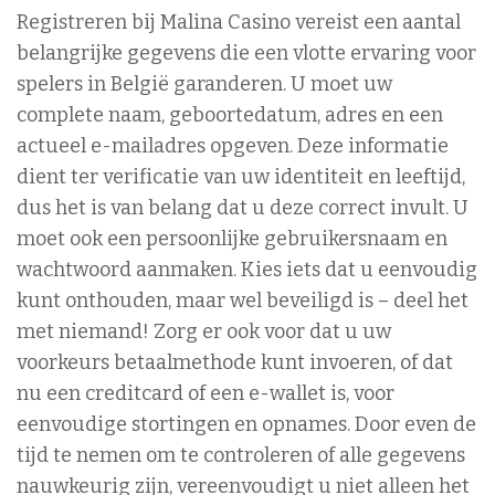
Registreren bij Malina Casino vereist een aantal
belangrijke gegevens die een vlotte ervaring voor
spelers in België garanderen. U moet uw
complete naam, geboortedatum, adres en een
actueel e-mailadres opgeven. Deze informatie
dient ter verificatie van uw identiteit en leeftijd,
dus het is van belang dat u deze correct invult. U
moet ook een persoonlijke gebruikersnaam en
wachtwoord aanmaken. Kies iets dat u eenvoudig
kunt onthouden, maar wel beveiligd is – deel het
met niemand! Zorg er ook voor dat u uw
voorkeurs betaalmethode kunt invoeren, of dat
nu een creditcard of een e-wallet is, voor
eenvoudige stortingen en opnames. Door even de
tijd te nemen om te controleren of alle gegevens
nauwkeurig zijn, vereenvoudigt u niet alleen het