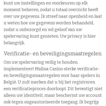
kunt uw instellingen en voorkeuren op elk
moment beheren, zodat u totaal overzicht heeft
over uw gegevens. Ik streef naar openheid en laat
u weten hoe uw gegevens worden behandeld,
zodat u onbezorgd en vol geloof van uw
spelervaring kunt genieten. Uw privacy is hier
belangrijk.
Verificatie- en beveiligingsmaatregelen
Om uw spelervaring veilig te houden,
implementeert Malina Casino sterke verificatie-
en beveiligingsmaatregelen voor haar spelers in
België. U zult merken dat u bij het registreren
een verificatieproces doorloopt. Dit bevestigt niet
alleen uw identiteit, maar beschermt uw account
ook tegen ongeautoriseerde toegang. Ik begrijp