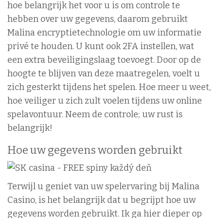
hoe belangrijk het voor u is om controle te
hebben over uw gegevens, daarom gebruikt
Malina encryptietechnologie om uw informatie
privé te houden. U kunt ook 2FA instellen, wat
een extra beveiligingslaag toevoegt. Door op de
hoogte te blijven van deze maatregelen, voelt u
zich gesterkt tijdens het spelen. Hoe meer u weet,
hoe veiliger u zich zult voelen tijdens uw online
spelavontuur. Neem de controle; uw rust is
belangrijk!
Hoe uw gegevens worden gebruikt
Terwijl u geniet van uw spelervaring bij Malina
Casino, is het belangrijk dat u begrijpt hoe uw
gegevens worden gebruikt. Ik ga hier dieper op