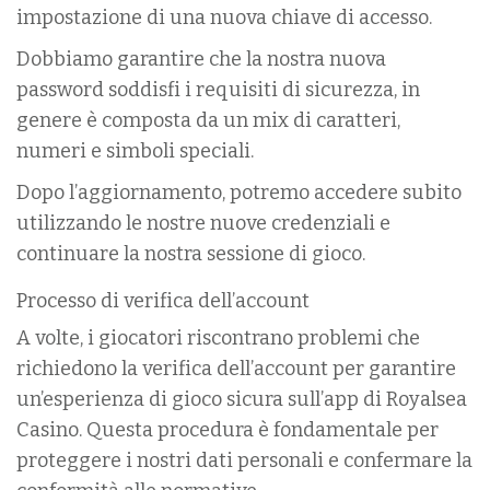
impostazione di una nuova chiave di accesso.
Dobbiamo garantire che la nostra nuova
password soddisfi i requisiti di sicurezza, in
genere è composta da un mix di caratteri,
numeri e simboli speciali.
Dopo l’aggiornamento, potremo accedere subito
utilizzando le nostre nuove credenziali e
continuare la nostra sessione di gioco.
Processo di verifica dell’account
A volte, i giocatori riscontrano problemi che
richiedono la verifica dell’account per garantire
un’esperienza di gioco sicura sull’app di Royalsea
Casino. Questa procedura è fondamentale per
proteggere i nostri dati personali e confermare la