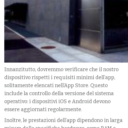
Innanzitutto, dovremmo verificare che il nostro
dispositivo rispetti i requisiti minimi dell’app,
solitamente elencati nell’App Store. Questo
include la controllo della versione del sistema
operativo: i dispositivi iOS e Android devono
essere aggiornati regolarmente.
Inoltre, le prestazioni dell’app dipendono in larga