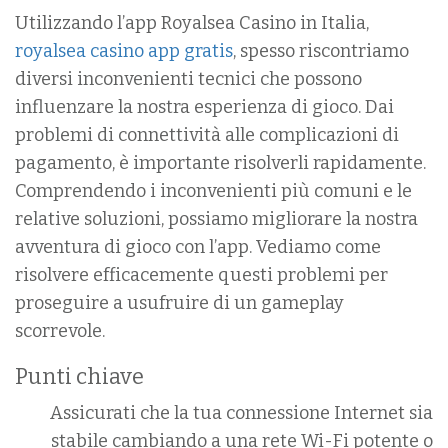
Utilizzando l’app Royalsea Casino in Italia,
royalsea casino app gratis
, spesso riscontriamo
diversi inconvenienti tecnici che possono
influenzare la nostra esperienza di gioco. Dai
problemi di connettività alle complicazioni di
pagamento, è importante risolverli rapidamente.
Comprendendo i inconvenienti più comuni e le
relative soluzioni, possiamo migliorare la nostra
avventura di gioco con l’app. Vediamo come
risolvere efficacemente questi problemi per
proseguire a usufruire di un gameplay
scorrevole.
Punti chiave
Assicurati che la tua connessione Internet sia
stabile cambiando a una rete Wi-Fi potente o