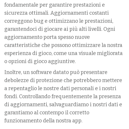
fondamentale per garantire prestazioni e
sicurezza ottimali. Aggiornamenti costanti
correggono bug e ottimizzano le prestazioni,
garantendoci di giocare ai più alti livelli. Ogni
aggiornamento porta spesso nuove
caratteristiche che possono ottimizzare la nostra
esperienza di gioco, come una visuale migliorata
o opzioni di gioco aggiuntive.
Inoltre, un software datato può presentare
debolezze di protezione che potrebbero mettere
a repentaglio le nostre dati personali e i nostri
fondi. Controllando frequentemente la presenza
di aggiornamenti, salvaguardiamo i nostri dati e
garantiamo al contempo il corretto
funzionamento della nostra app.