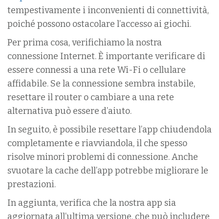
tempestivamente i inconvenienti di connettività,
poiché possono ostacolare l’accesso ai giochi.
Per prima cosa, verifichiamo la nostra
connessione Internet. È importante verificare di
essere connessi a una rete Wi-Fi o cellulare
affidabile. Se la connessione sembra instabile,
resettare il router o cambiare a una rete
alternativa può essere d’aiuto.
In seguito, è possibile resettare l’app chiudendola
completamente e riavviandola, il che spesso
risolve minori problemi di connessione. Anche
svuotare la cache dell’app potrebbe migliorare le
prestazioni.
In aggiunta, verifica che la nostra app sia
aggiornata all’ultima versione, che può includere