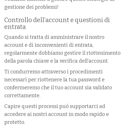
gestione dei problemi!
Controllo dell’account e questioni di
entrata
Quando si tratta di amministrare il nostro
account e di inconvenienti di entrata,
regolarmente dobbiamo gestire il riottenimento
della parola chiave e la verifica dell’account.
Ti condurremo attraverso i procedimenti
necessari per riottenere la tua password e
confermeremo che il tuo account sia validato
correttamente.
Capire questi processi può supportarci ad
accedere ai nostri account in modo rapido e
protetto.