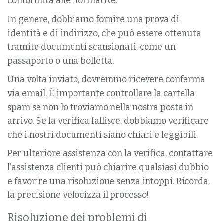
conformità alle normative.
In genere, dobbiamo fornire una prova di
identità e di indirizzo, che può essere ottenuta
tramite documenti scansionati, come un
passaporto o una bolletta.
Una volta inviato, dovremmo ricevere conferma
via email. È importante controllare la cartella
spam se non lo troviamo nella nostra posta in
arrivo. Se la verifica fallisce, dobbiamo verificare
che i nostri documenti siano chiari e leggibili.
Per ulteriore assistenza con la verifica, contattare
l’assistenza clienti può chiarire qualsiasi dubbio
e favorire una risoluzione senza intoppi. Ricorda,
la precisione velocizza il processo!
Risoluzione dei problemi di