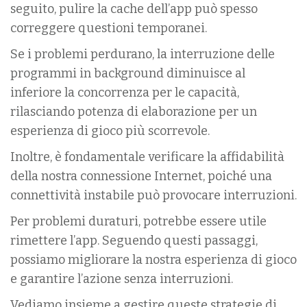
seguito, pulire la cache dell’app può spesso
correggere questioni temporanei.
Se i problemi perdurano, la interruzione delle
programmi in background diminuisce al
inferiore la concorrenza per le capacità,
rilasciando potenza di elaborazione per un
esperienza di gioco più scorrevole.
Inoltre, è fondamentale verificare la affidabilità
della nostra connessione Internet, poiché una
connettività instabile può provocare interruzioni.
Per problemi duraturi, potrebbe essere utile
rimettere l’app. Seguendo questi passaggi,
possiamo migliorare la nostra esperienza di gioco
e garantire l’azione senza interruzioni.
Vediamo insieme a gestire queste strategie di