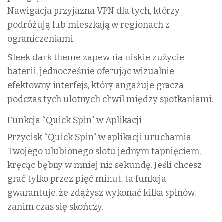
Nawigacja przyjazna VPN dla tych, którzy
podróżują lub mieszkają w regionach z
ograniczeniami.
Sleek dark theme zapewnia niskie zużycie
baterii, jednocześnie oferując wizualnie
efektowny interfejs, który angażuje gracza
podczas tych ulotnych chwil między spotkaniami.
Funkcja “Quick Spin” w Aplikacji
Przycisk “Quick Spin” w aplikacji uruchamia
Twojego ulubionego slotu jednym tapnięciem,
kręcąc bębny w mniej niż sekundę. Jeśli chcesz
grać tylko przez pięć minut, ta funkcja
gwarantuje, że zdążysz wykonać kilka spinów,
zanim czas się skończy.