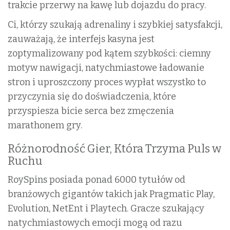
trakcie przerwy na kawę lub dojazdu do pracy.
Ci, którzy szukają adrenaliny i szybkiej satysfakcji,
zauważają, że interfejs kasyna jest
zoptymalizowany pod kątem szybkości: ciemny
motyw nawigacji, natychmiastowe ładowanie
stron i uproszczony proces wypłat wszystko to
przyczynia się do doświadczenia, które
przyspiesza bicie serca bez zmęczenia
marathonem gry.
Różnorodność Gier, Która Trzyma Puls w
Ruchu
RoySpins posiada ponad 6000 tytułów od
branżowych gigantów takich jak Pragmatic Play,
Evolution, NetEnt i Playtech. Gracze szukający
natychmiastowych emocji mogą od razu