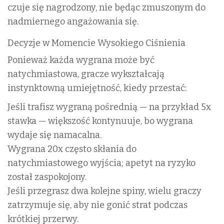
czuje się nagrodzony, nie będąc zmuszonym do
nadmiernego angażowania się.
Decyzje w Momencie Wysokiego Ciśnienia
Ponieważ każda wygrana może być
natychmiastowa, gracze wykształcają
instynktowną umiejętność, kiedy przestać:
Jeśli trafisz wygraną pośrednią — na przykład 5x
stawka — większość kontynuuje, bo wygrana
wydaje się namacalna.
Wygrana 20x często skłania do
natychmiastowego wyjścia; apetyt na ryzyko
został zaspokojony.
Jeśli przegrasz dwa kolejne spiny, wielu graczy
zatrzymuje się, aby nie gonić strat podczas
krótkiej przerwy.