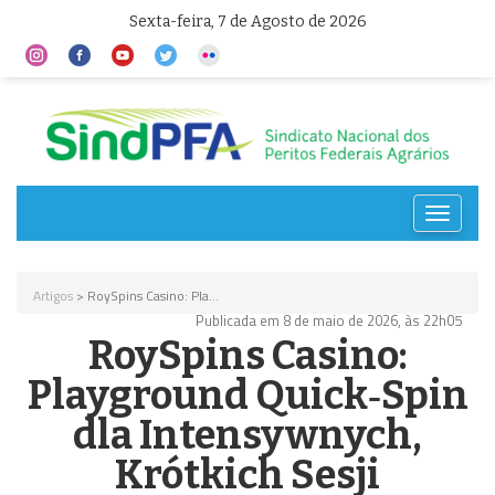
Sexta-feira, 7 de Agosto de 2026
Toggle
navigat
Artigos
> RoySpins Casino: Pla...
Publicada em 8 de maio de 2026, às 22h05
RoySpins Casino:
Playground Quick‑Spin
dla Intensywnych,
Krótkich Sesji