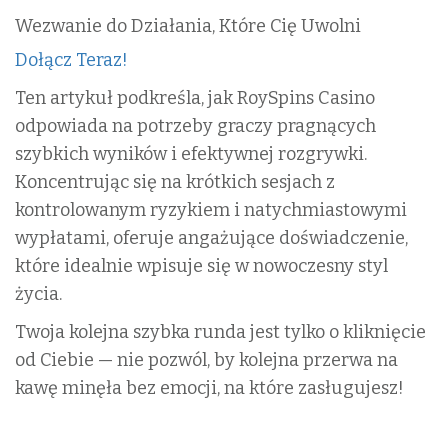
Wezwanie do Działania, Które Cię Uwolni
Dołącz Teraz!
Ten artykuł podkreśla, jak RoySpins Casino
odpowiada na potrzeby graczy pragnących
szybkich wyników i efektywnej rozgrywki.
Koncentrując się na krótkich sesjach z
kontrolowanym ryzykiem i natychmiastowymi
wypłatami, oferuje angażujące doświadczenie,
które idealnie wpisuje się w nowoczesny styl
życia.
Twoja kolejna szybka runda jest tylko o kliknięcie
od Ciebie — nie pozwól, by kolejna przerwa na
kawę minęła bez emocji, na które zasługujesz!