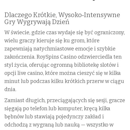
Dlaczego Krótkie, Wysoko‑Intensywne
Gry Wygrywają Dzień
W świecie, gdzie czas wydaje się być ograniczony,
wielu graczy kieruje się ku grom, które
zapewniają natychmiastowe emocje i szybkie
zakończenia. RoySpins Casino odzwierciedla ten
styl życia, oferując ogromną bibliotekę slotów i
opcji live casino, które można cieszyć się w kilka
minut lub podczas kilku krótkich przerw w ciągu
dnia.
Zamiast długich, przeciągających się sesji, gracze
sięgają po telefon lub komputer, kręcą kilka
bębnów lub stawiają pojedynczy zakład i
odchodzą z wygraną lub nauką — wszystko w