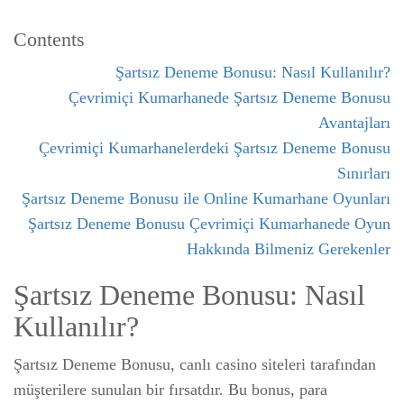
Contents
Şartsız Deneme Bonusu: Nasıl Kullanılır?
Çevrimiçi Kumarhanede Şartsız Deneme Bonusu
Avantajları
Çevrimiçi Kumarhanelerdeki Şartsız Deneme Bonusu
Sınırları
Şartsız Deneme Bonusu ile Online Kumarhane Oyunları
Şartsız Deneme Bonusu Çevrimiçi Kumarhanede Oyun
Hakkında Bilmeniz Gerekenler
Şartsız Deneme Bonusu: Nasıl
Kullanılır?
Şartsız Deneme Bonusu, canlı casino siteleri tarafından
müşterilere sunulan bir fırsatdır. Bu bonus, para