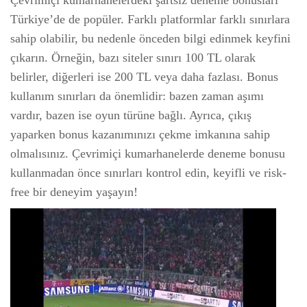
Türkiye’de de popüler. Farklı platformlar farklı sınırlara
sahip olabilir, bu nedenle önceden bilgi edinmek keyfini
çıkarın. Örneğin, bazı siteler sınırı 100 TL olarak
belirler, diğerleri ise 200 TL veya daha fazlası. Bonus
kullanım sınırları da önemlidir: bazen zaman aşımı
vardır, bazen ise oyun türüne bağlı. Ayrıca, çıkış
yaparken bonus kazanımınızı çekme imkanına sahip
olmalısınız. Çevrimiçi kumarhanelerde deneme bonusu
kullanmadan önce sınırları kontrol edin, keyifli ve risk-
free bir deneyim yaşayın!