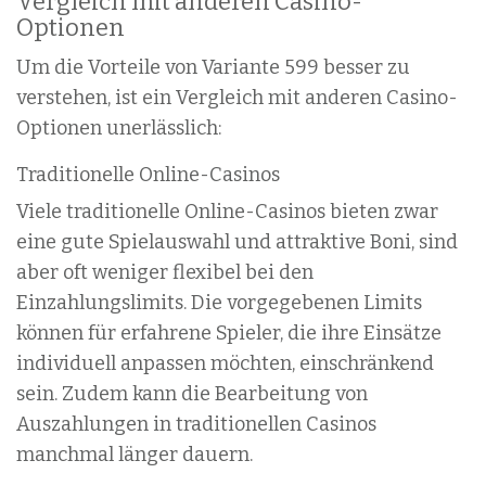
Vergleich mit anderen Casino-
Optionen
Um die Vorteile von Variante 599 besser zu
verstehen, ist ein Vergleich mit anderen Casino-
Optionen unerlässlich:
Traditionelle Online-Casinos
Viele traditionelle Online-Casinos bieten zwar
eine gute Spielauswahl und attraktive Boni, sind
aber oft weniger flexibel bei den
Einzahlungslimits. Die vorgegebenen Limits
können für erfahrene Spieler, die ihre Einsätze
individuell anpassen möchten, einschränkend
sein. Zudem kann die Bearbeitung von
Auszahlungen in traditionellen Casinos
manchmal länger dauern.