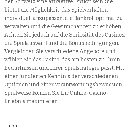
der Schweiz eine attraktive Option sein. Sie
bietet die Möglichkeit, das Spielverhalten
individuell anzupassen, die Bankroll optimal zu
verwalten und die Gewinnchancen zu erhöhen.
Achten Sie jedoch auf die Seriosität des Casinos,
die Spielauswahl und die Bonusbedingungen.
Vergleichen Sie verschiedene Angebote und
wählen Sie das Casino, das am besten zu Ihren
Bedürfnissen und Ihrer Spielstrategie passt. Mit
einer fundierten Kenntnis der verschiedenen
Optionen und einer verantwortungsbewussten
Spielweise können Sie Ihr Online-Casino-
Erlebnis maximieren.
nome: