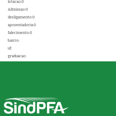
lotacao:0
Admissao:0
desligamento:0
aposentadoria:0
falecimento:0
bairro:
uf:
graduacao: