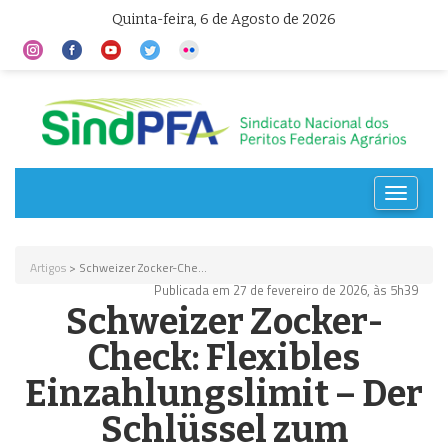
Quinta-feira, 6 de Agosto de 2026
Toggle
navigat
Artigos
> Schweizer Zocker-Che...
Publicada em 27 de fevereiro de 2026, às 5h39
Schweizer Zocker-
Check: Flexibles
Einzahlungslimit – Der
Schlüssel zum