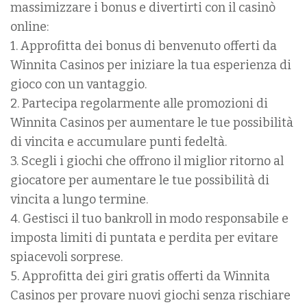
massimizzare i bonus e divertirti con il casinò
online:
1. Approfitta dei bonus di benvenuto offerti da
Winnita Casinos per iniziare la tua esperienza di
gioco con un vantaggio.
2. Partecipa regolarmente alle promozioni di
Winnita Casinos per aumentare le tue possibilità
di vincita e accumulare punti fedeltà.
3. Scegli i giochi che offrono il miglior ritorno al
giocatore per aumentare le tue possibilità di
vincita a lungo termine.
4. Gestisci il tuo bankroll in modo responsabile e
imposta limiti di puntata e perdita per evitare
spiacevoli sorprese.
5. Approfitta dei giri gratis offerti da Winnita
Casinos per provare nuovi giochi senza rischiare