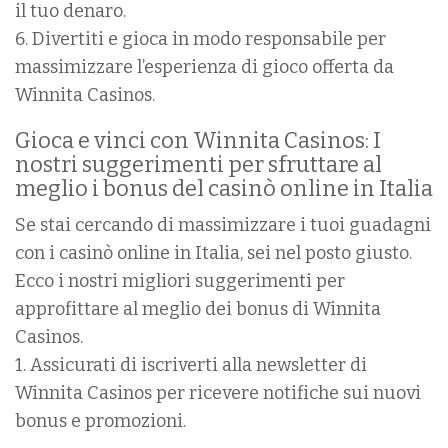
il tuo denaro.
6. Divertiti e gioca in modo responsabile per
massimizzare l’esperienza di gioco offerta da
Winnita Casinos.
Gioca e vinci con Winnita Casinos: I
nostri suggerimenti per sfruttare al
meglio i bonus del casinò online in Italia
Se stai cercando di massimizzare i tuoi guadagni
con i casinò online in Italia, sei nel posto giusto.
Ecco i nostri migliori suggerimenti per
approfittare al meglio dei bonus di Winnita
Casinos.
1. Assicurati di iscriverti alla newsletter di
Winnita Casinos per ricevere notifiche sui nuovi
bonus e promozioni.