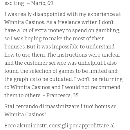
exciting! – Mario, 69
I was really disappointed with my experience at
Winnita Casinos. As a freelance writer, I don’t
have a lot of extra money to spend on gambling,
so I was hoping to make the most of their
bonuses. But it was impossible to understand
how to use them. The instructions were unclear
and the customer service was unhelpful. I also
found the selection of games to be limited and
the graphics to be outdated. I won’t be returning
to Winnita Casinos and I would not recommend
them to others. – Francesca, 35
Stai cercando di massimizzare i tuoi bonus su
Winnita Casinos?
Ecco alcuni nostri consigli per approfittare al