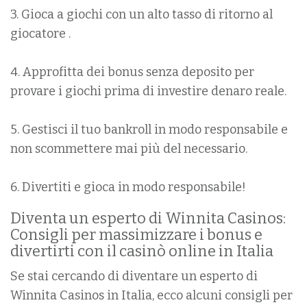
3. Gioca a giochi con un alto tasso di ritorno al
giocatore .
4. Approfitta dei bonus senza deposito per
provare i giochi prima di investire denaro reale.
5. Gestisci il tuo bankroll in modo responsabile e
non scommettere mai più del necessario.
6. Divertiti e gioca in modo responsabile!
Diventa un esperto di Winnita Casinos:
Consigli per massimizzare i bonus e
divertirti con il casinò online in Italia
Se stai cercando di diventare un esperto di
Winnita Casinos in Italia, ecco alcuni consigli per