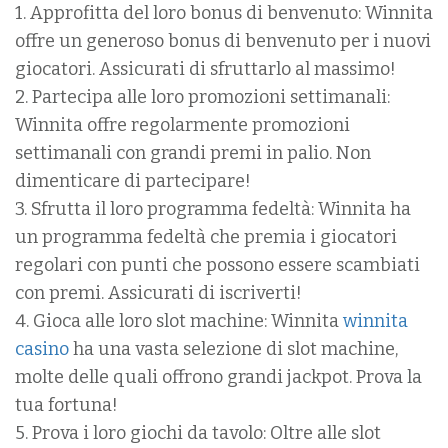
1. Approfitta del loro bonus di benvenuto: Winnita
offre un generoso bonus di benvenuto per i nuovi
giocatori. Assicurati di sfruttarlo al massimo!
2. Partecipa alle loro promozioni settimanali:
Winnita offre regolarmente promozioni
settimanali con grandi premi in palio. Non
dimenticare di partecipare!
3. Sfrutta il loro programma fedeltà: Winnita ha
un programma fedeltà che premia i giocatori
regolari con punti che possono essere scambiati
con premi. Assicurati di iscriverti!
4. Gioca alle loro slot machine: Winnita
winnita
casino
ha una vasta selezione di slot machine,
molte delle quali offrono grandi jackpot. Prova la
tua fortuna!
5. Prova i loro giochi da tavolo: Oltre alle slot