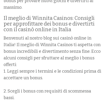
bonus per provare nuovi giochi e divertirti al
massimo.
Il meglio di Winnita Casinos: Consigli
per approfittare dei bonus e divertirti
con il casinò online in Italia
Benvenuti al nostro blog sui casinò online in
Italia! Il meglio di Winnita Casinos ti aspetta con
bonus incredibili e divertimento senza fine. Ecco
alcuni consigli per sfruttare al meglio i bonus
offerti:
1. Leggi sempre i termini e le condizioni prima di
accettare un bonus.
2. Scegli i bonus con requisiti di scommessa
bassi.