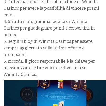
3. Partecipa ai tornei di slot machine di Winnita
Casinos per avere la possibilità di vincere premi
extra.
4. Sfrutta il programma fedeltà di Winnita
Casinos per guadagnare punti e convertirli in
bonus.
5. Segui il blog di Winnita Casinos per essere
sempre aggiornato sulle ultime offerte e
promozioni.
6. Ricorda, il gioco responsabile è la chiave per
massimizzare le tue vincite e divertirti su
Winnita Casinos.