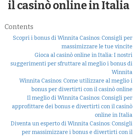
il casinò online in Italia
Contents
Scopri i bonus di Winnita Casinos: Consigli per
massimizzare le tue vincite
Gioca al casinò online in Italia: I nostri
suggerimenti per sfruttare al meglio i bonus di
Winnita
Winnita Casinos: Come utilizzare al meglio i
bonus per divertirti con il casinò online
Il meglio di Winnita Casinos: Consigli per
approfittare dei bonus e divertirti con il casinò
online in Italia
Diventa un esperto di Winnita Casinos: Consigli
per massimizzare i bonus e divertirti con il