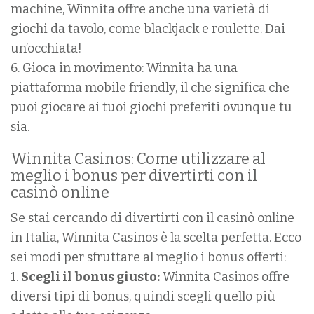
machine, Winnita offre anche una varietà di
giochi da tavolo, come blackjack e roulette. Dai
un’occhiata!
6. Gioca in movimento: Winnita ha una
piattaforma mobile friendly, il che significa che
puoi giocare ai tuoi giochi preferiti ovunque tu
sia.
Winnita Casinos: Come utilizzare al
meglio i bonus per divertirti con il
casinò online
Se stai cercando di divertirti con il casinò online
in Italia, Winnita Casinos è la scelta perfetta. Ecco
sei modi per sfruttare al meglio i bonus offerti:
1.
Scegli il bonus giusto:
Winnita Casinos offre
diversi tipi di bonus, quindi scegli quello più