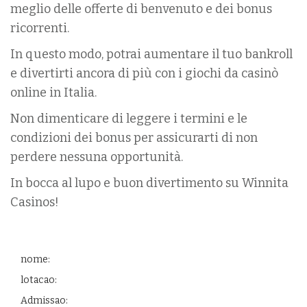
meglio delle offerte di benvenuto e dei bonus
ricorrenti.
In questo modo, potrai aumentare il tuo bankroll
e divertirti ancora di più con i giochi da casinò
online in Italia.
Non dimenticare di leggere i termini e le
condizioni dei bonus per assicurarti di non
perdere nessuna opportunità.
In bocca al lupo e buon divertimento su Winnita
Casinos!
nome:
lotacao:
Admissao: