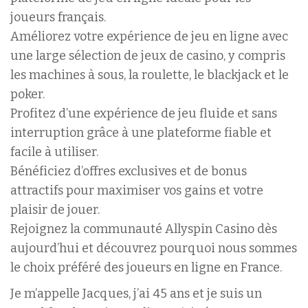
joueurs français.
Améliorez votre expérience de jeu en ligne avec
une large sélection de jeux de casino, y compris
les machines à sous, la roulette, le blackjack et le
poker.
Profitez d’une expérience de jeu fluide et sans
interruption grâce à une plateforme fiable et
facile à utiliser.
Bénéficiez d’offres exclusives et de bonus
attractifs pour maximiser vos gains et votre
plaisir de jouer.
Rejoignez la communauté Allyspin Casino dès
aujourd’hui et découvrez pourquoi nous sommes
le choix préféré des joueurs en ligne en France.
Je m’appelle Jacques, j’ai 45 ans et je suis un