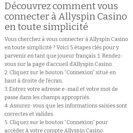
Découvrez comment vous
connecter à Allyspin Casino
en toute simplicité
Vous cherchez à vous connecter à Allyspin Casino
en toute simplicité ? Voici 5 étapes clés pour y
parvenir en tant que joueur français :1. Rendez-
vous sur la page d’accueil d’Allyspin Casino.
2. Cliquez sur le bouton “Connexion” situé en
haut à droite de l’écran.
3. Entrez votre adresse e-mail et votre mot de
passe dans les champs appropriés.
4. Assurez-vous que les informations saisies sont
correctes et valides.
5. Cliquez sur le bouton “Connexion” pour
accéder à votre compte Allyspin Casino.