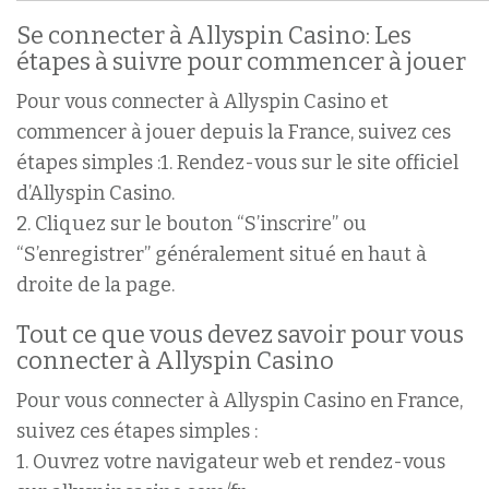
Se connecter à Allyspin Casino: Les
étapes à suivre pour commencer à jouer
Pour vous connecter à Allyspin Casino et
commencer à jouer depuis la France, suivez ces
étapes simples :1. Rendez-vous sur le site officiel
d’Allyspin Casino.
2. Cliquez sur le bouton “S’inscrire” ou
“S’enregistrer” généralement situé en haut à
droite de la page.
Tout ce que vous devez savoir pour vous
connecter à Allyspin Casino
Pour vous connecter à Allyspin Casino en France,
suivez ces étapes simples :
1. Ouvrez votre navigateur web et rendez-vous