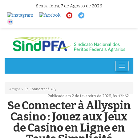
Sexta-feira, 7 de Agosto de 2026
Toggle
navigat
Artigos
> Se Connecter à Ally...
Publicada em 2 de fevereiro de 2026, às 17h52
Se Connecter à Allyspin
Casino : Jouez aux Jeux
de Casino en Ligne en