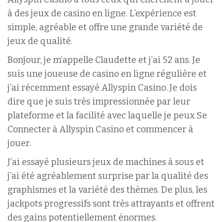
à des jeux de casino en ligne. L’expérience est
simple, agréable et offre une grande variété de
jeux de qualité.
Bonjour, je m’appelle Claudette et j’ai 52 ans. Je
suis une joueuse de casino en ligne régulière et
j’ai récemment essayé Allyspin Casino. Je dois
dire que je suis très impressionnée par leur
plateforme et la facilité avec laquelle je peux Se
Connecter à Allyspin Casino et commencer à
jouer.
J’ai essayé plusieurs jeux de machines à sous et
j’ai été agréablement surprise par la qualité des
graphismes et la variété des thèmes. De plus, les
jackpots progressifs sont très attrayants et offrent
des gains potentiellement énormes.