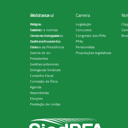
Institucional
Biblioteca
Carreira
Not
História
Artigos
Legislação
Clip
Estatuto e normas
Galeria
Concursos
Cam
Diretoria Colegiada
Livros recomendados
Congresso dos PFAs
Bole
Perfil do Presidente
Outros documentos
PFAs
Palavra da Presidência
Links
Pensionistas
Galeria de ex-
Proposições legislativas
Presidentes
Gestões anteriores
Delegacias Sindicais
Conselho Fiscal
Comissão de Ética
Agenda
Assembleias
Eleições
Prestação de contas