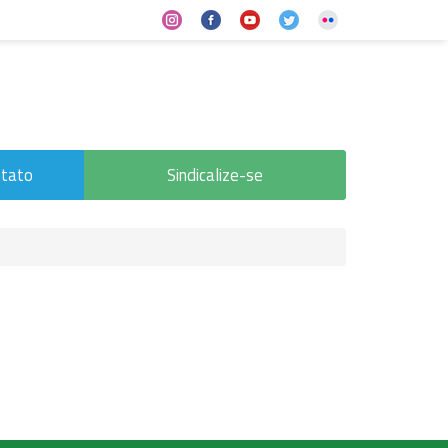
tato
Sindicalize-se