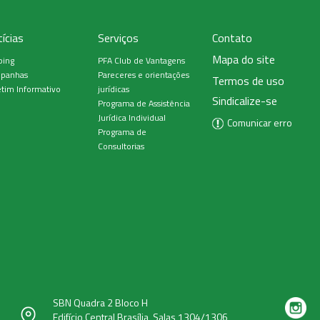
ícias
Serviços
Contato
Mapa do site
ping
PFA Club de Vantagens
panhas
Pareceres e orientações
Termos de uso
tim Informativo
jurídicas
Sindicalize-se
Programa de Assistência
Jurídica Individual
Comunicar erro
Programa de
Consultorias
SBN Quadra 2 Bloco H
Edifício Central Brasília, Salas 1304/1306