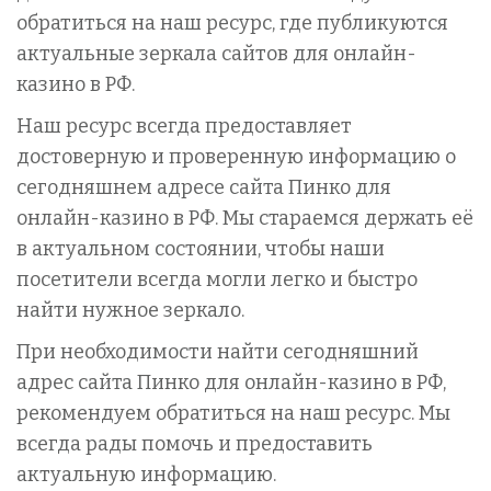
обратиться на наш ресурс, где публикуются
актуальные зеркала сайтов для онлайн-
казино в РФ.
Наш ресурс всегда предоставляет
достоверную и проверенную информацию о
сегодняшнем адресе сайта Пинко для
онлайн-казино в РФ. Мы стараемся держать её
в актуальном состоянии, чтобы наши
посетители всегда могли легко и быстро
найти нужное зеркало.
При необходимости найти сегодняшний
адрес сайта Пинко для онлайн-казино в РФ,
рекомендуем обратиться на наш ресурс. Мы
всегда рады помочь и предоставить
актуальную информацию.