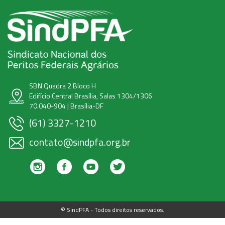
SBN Quadra 2 Bloco H
Edifício Central Brasília, Salas 1304/1306
70.040-904 | Brasília-DF
(61) 3327-1210
contato@sindpfa.org.br
© SindPFA - Todos direitos reservados.