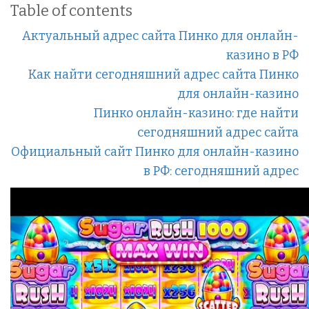
Table of contents
Актуальный адрес сайта Пинко для онлайн-
казино в РФ
Как найти сегодняшний адрес сайта Пинко
для онлайн-казино
Пинко онлайн-казино: где найти
сегодняшний адрес сайта
Официальный сайт Пинко для онлайн-казино
в РФ: сегодняшний адрес