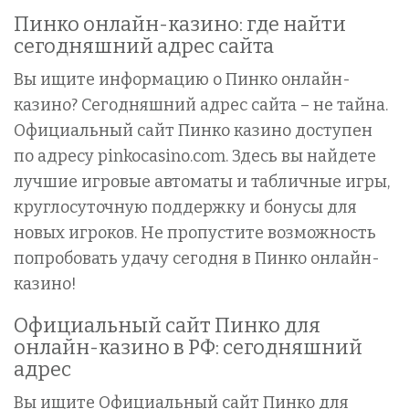
Пинко онлайн-казино: где найти
сегодняшний адрес сайта
Вы ищите информацию о Пинко онлайн-
казино? Сегодняшний адрес сайта – не тайна.
Официальный сайт Пинко казино доступен
по адресу pinkocasino.com. Здесь вы найдете
лучшие игровые автоматы и табличные игры,
круглосуточную поддержку и бонусы для
новых игроков. Не пропустите возможность
попробовать удачу сегодня в Пинко онлайн-
казино!
Официальный сайт Пинко для
онлайн-казино в РФ: сегодняшний
адрес
Вы ищите Официальный сайт Пинко для