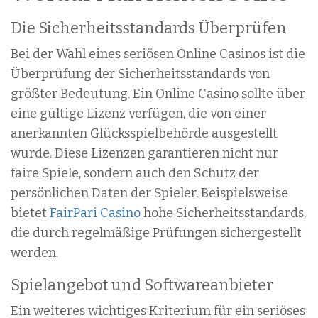
Die Sicherheitsstandards Überprüfen
Bei der Wahl eines seriösen Online Casinos ist die
Überprüfung der Sicherheitsstandards von
größter Bedeutung. Ein Online Casino sollte über
eine gültige Lizenz verfügen, die von einer
anerkannten Glücksspielbehörde ausgestellt
wurde. Diese Lizenzen garantieren nicht nur
faire Spiele, sondern auch den Schutz der
persönlichen Daten der Spieler. Beispielsweise
bietet
FairPari Casino
hohe Sicherheitsstandards,
die durch regelmäßige Prüfungen sichergestellt
werden.
Spielangebot und Softwareanbieter
Ein weiteres wichtiges Kriterium für ein seriöses