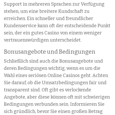
Support in mehreren Sprachen zur Verfügung
stehen, um eine breitere Kundschaft zu
erreichen. Ein schneller und freundlicher
Kundenservice kann oft der entscheidende Punkt
sein, der ein gutes Casino von einem weniger
vertrauenswürdigen unterscheidet.
Bonusangebote und Bedingungen
Schließlich sind auch die Bonusangebote und
deren Bedingungen wichtig, wenn es um die
Wahl eines seriösen Online Casinos geht. Achten
Sie darauf, ob die Umsatzbedingungen fair und
transparent sind. Oft gibt es verlockende
Angebote, aber diese können oft mit schwierigen
Bedingungen verbunden sein. Informieren Sie
sich gründlich, bevor Sie einen großen Betrag