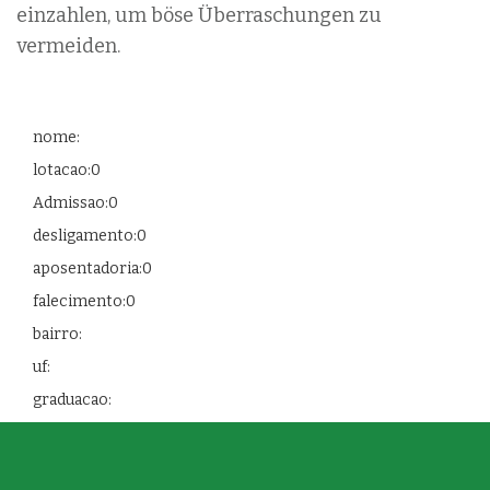
einzahlen, um böse Überraschungen zu
vermeiden.
nome:
lotacao:0
Admissao:0
desligamento:0
aposentadoria:0
falecimento:0
bairro:
uf:
graduacao: