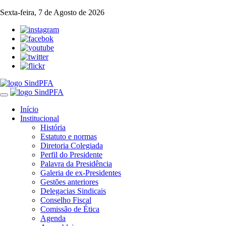
Sexta-feira, 7 de Agosto de 2026
Toggle
navigation
Início
Institucional
História
Estatuto e normas
Diretoria Colegiada
Perfil do Presidente
Palavra da Presidência
Galeria de ex-Presidentes
Gestões anteriores
Delegacias Sindicais
Conselho Fiscal
Comissão de Ética
Agenda