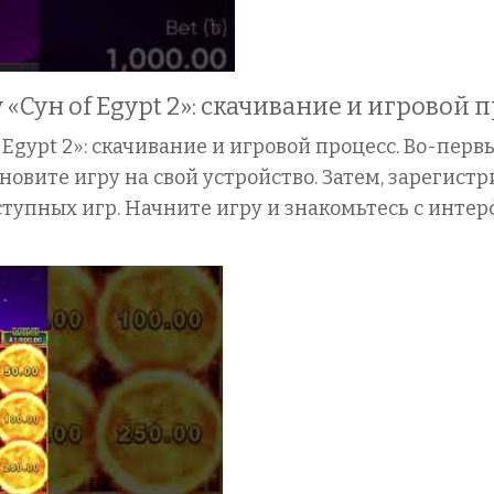
Сун of Egypt 2»: скачивание и игровой 
gypt 2»: скачивание и игровой процесс. Во-первы
новите игру на свой устройство. Затем, зарегистр
оступных игр. Начните игру и знакомьтесь с инт