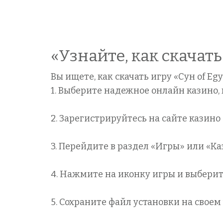
«Узнайте, как скачать
Вы ищете, как скачать игру «Сун of Eg
1. Выберите надежное онлайн казино, к
2. Зарегистрируйтесь на сайте казино 
3. Перейдите в раздел «Игры» или «Каз
4. Нажмите на иконку игры и выберит
5. Сохраните файл установки на своем 