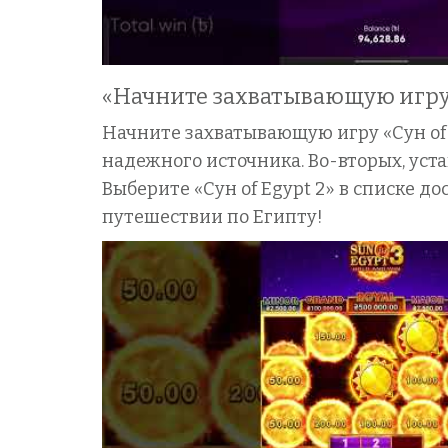
«Начните захватывающую игру «
Начните захватывающую игру «Сун of E
надежного источника. Во-вторых, уста
Выберите «Сун of Egypt 2» в списке д
путешествии по Египту!