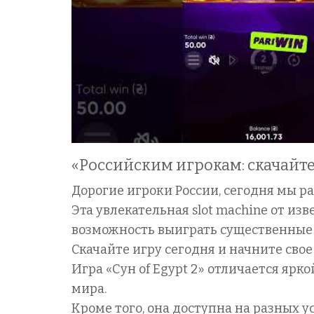
«Российским игрокам: скачайте 
Дорогие игроки России, сегодня мы р
Эта увлекательная slot machine от и
возможность выиграть существенные
Скачайте игру сегодня и начните сво
Игра «Сун of Egypt 2» отличается ярк
мира.
Кроме того, она доступна на разных у