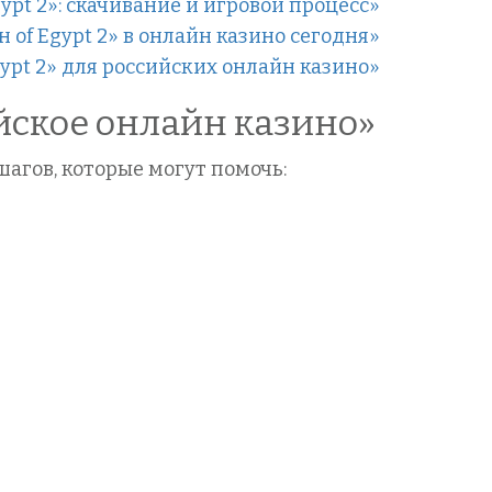
pt 2»: скачивание и игровой процесс»
 of Egypt 2» в онлайн казино сегодня»
ypt 2» для российских онлайн казино»
сийское онлайн казино»
 шагов, которые могут помочь: