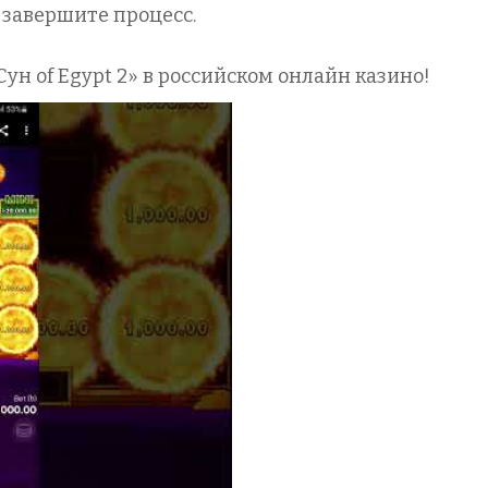
 завершите процесс.
«Сун of Egypt 2» в российском онлайн казино!