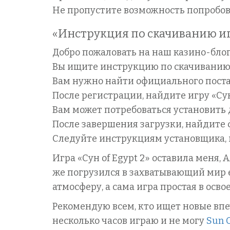
Не пропустите возможность попробов
«Инструкция по скачиванию игр
Добро пожаловать на наш казино-блог
Вы ищите инструкцию по скачиванию и
Вам нужно найти официального постав
После регистрации, найдите игру «Сун 
Вам может потребоваться установить 
После завершения загрузки, найдите ф
Следуйте инструкциям установщика, и
Игра «Сун of Egypt 2» оставила меня, А
же погрузился в захватывающий мир 
атмосферу, а сама игра простая в осво
Рекомендую всем, кто ищет новые впечат
несколько часов играю и не могу
Sun O