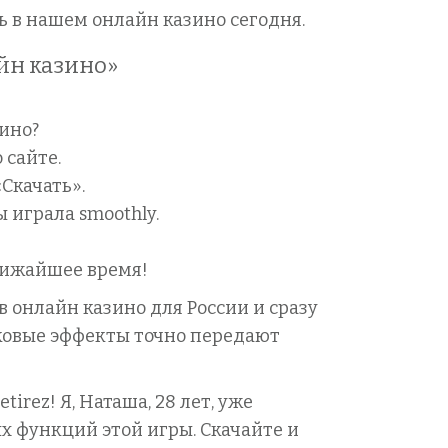
 в нашем онлайн казино сегодня.
йн казино»
ино?
 сайте.
«Скачать».
 играла smoothly.
ближайшее время!
у в онлайн казино для России и сразу
уковые эффекты точно передают
irez! Я, Наташа, 28 лет, уже
х функций этой игры. Скачайте и