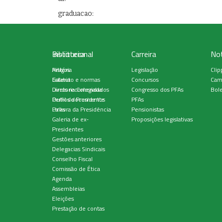
graduacao:
Institucional
Biblioteca
Carreira
Not
História
Artigos
Legislação
Clip
Estatuto e normas
Galeria
Concursos
Cam
Diretoria Colegiada
Livros recomendados
Congresso dos PFAs
Bole
Perfil do Presidente
Outros documentos
PFAs
Palavra da Presidência
Links
Pensionistas
Galeria de ex-
Proposições legislativas
Presidentes
Gestões anteriores
Delegacias Sindicais
Conselho Fiscal
Comissão de Ética
Agenda
Assembleias
Eleições
Prestação de contas