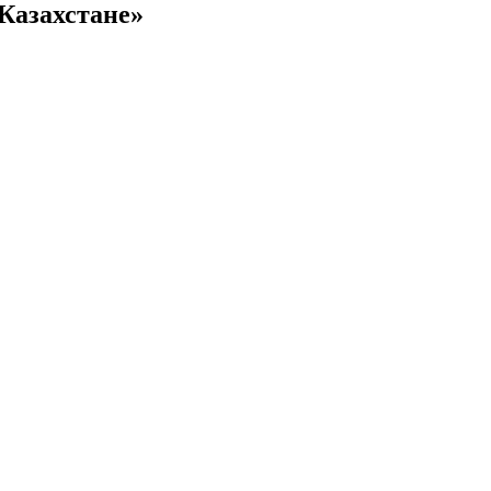
 Казахстане»