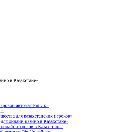
зино в Казахстане»
игровой автомат Pin Up»
е»
щества для казахстанских игроков»
 для онлайн-казино в Казахстане»
 онлайн-игроков в Казахстане»
ой автомат Pin Up сейчас»