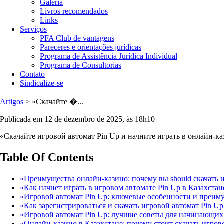
Galeria
Livros recomendados
Links
Serviços
PFA Club de vantagens
Pareceres e orientações jurídicas
Programa de Assistência Jurídica Individual
Programa de Consultorias
Contato
Sindicalize-se
Artigos
> «Скачайте �...
Publicada em 12 de dezembro de 2025, às 18h10
«Скачайте игровой автомат Pin Up и начните играть в онлайн-ка
Table Of Contents
«Преимущества онлайн-казино: почему вы should скачать 
«Как начнет играть в игровом автомате Pin Up в Казахстан
«Игровой автомат Pin Up: ключевые особенности и преиму
«Как зарегистрироваться и скачать игровой автомат Pin Up
«Игровой автомат Pin Up: лучшие советы для начинающих
«Онлайн-казино в Казахстане: почему стоит скачать игров