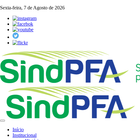
Sexta-feira, 7 de Agosto de 2026
Toggle
navigation
Início
Institucional