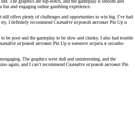
 I did. The graphics are top-notch, and the gameplay is smooth and
 fun and engaging online gambling experience.
still offers plenty of challenges and opportunities to win big. I’ve had
 to try, I definitely recommend Скачайте игровой автомат Pin Up и
 to be poor and the gameplay to be slow and clunky. I also had trouble
mend Скачайте игровой автомат Pin Up и начните играть в онлайн-
 unengaging. The graphics were dull and uninteresting, and the
his casino again, and I can’t recommend Скачайте игровой автомат Pin