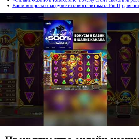
Ваши вопросы о загрузке игрового автомата Pin Up для он