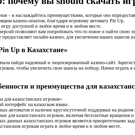
 почему вы should скачать иг
ния – и наслаждайтесь преимуществами, которые оно nпредостав
оящим казино-опытом, благодаря игровому автомату Pin Up.
 игру доступной в любое время и в любом месте.
версий позволяют вам попробовать что-то новое и найти свою 
е предоставляет онлайн-казино, для увеличения ваших шансов на
Pin Up в Казахстане»
начала найди надежный и лицензированный казино-сайт. Зарегист
роков, чтобы увеличить свои шансы на победу. Начни играть в 
бенности и преимущества для казахстан
а для казахстанских игроков»
ый интерфейс на казахском языке.
вых автоматов и наличие круглосуточной поддержки на родном 
нные для казахстанских игроков, включая бесплатные вращения 
ых данных казахстанских игроков являются приоритетными зада
станским игрокам играть в любое время и в любом месте.