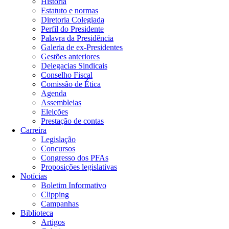
História
Estatuto e normas
Diretoria Colegiada
Perfil do Presidente
Palavra da Presidência
Galeria de ex-Presidentes
Gestões anteriores
Delegacias Sindicais
Conselho Fiscal
Comissão de Ética
Agenda
Assembleias
Eleições
Prestação de contas
Carreira
Legislação
Concursos
Congresso dos PFAs
Proposições legislativas
Notícias
Boletim Informativo
Clipping
Campanhas
Biblioteca
Artigos