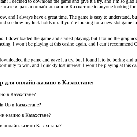
stan! I decided to download the game and give it a try, and I’m so glad
чните играть в онлайн-казино в Казахстане to anyone looking for a
now, and I always have a great time. The game is easy to understand, but 
y and see how my luck holds up. If you’re looking for a new slot game
no. I downloaded the game and started playing, but I found the graphics
racting. I won’t be playing at this casino again, and I can’t recom
 downloaded the game and gave it a try, but I found it to be boring and
portunity to win, and I quickly lost interest. I won’t be playing at t
p для онлайн-казино в Казахстане:
ино в Казахстане?
in Up в Казахстане?
йн-казино в Казахстане?
 в онлайн-казино Казахстана?