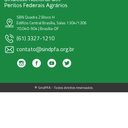
SBN Quadra 2 Bloco H
Edifício Central Brasília, Salas 1304/1306
70.040-904 | Brasília-DF
(61) 3327-1210
contato@sindpfa.org.br
© SindPFA - Todos direitos reservados.