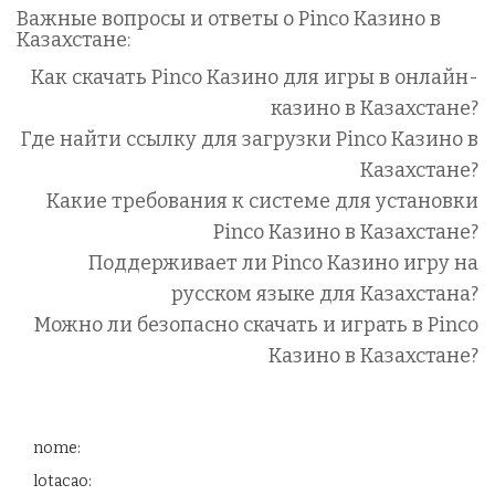
Важные вопросы и ответы о Pinco Казино в
Казахстане:
Как скачать Pinco Казино для игры в онлайн-
казино в Казахстане?
Где найти ссылку для загрузки Pinco Казино в
Казахстане?
Какие требования к системе для установки
Pinco Казино в Казахстане?
Поддерживает ли Pinco Казино игру на
русском языке для Казахстана?
Можно ли безопасно скачать и играть в Pinco
Казино в Казахстане?
nome:
lotacao: