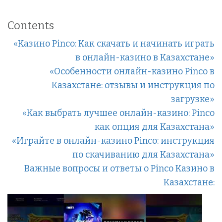
Contents
«Казино Pinco: Как скачать и начинать играть
в онлайн-казино в Казахстане»
«Особенности онлайн-казино Pinco в
Казахстане: отзывы и инструкция по
загрузке»
«Как выбрать лучшее онлайн-казино: Pinco
как опция для Казахстана»
«Играйте в онлайн-казино Pinco: инструкция
по скачиванию для Казахстана»
Важные вопросы и ответы о Pinco Казино в
Казахстане: