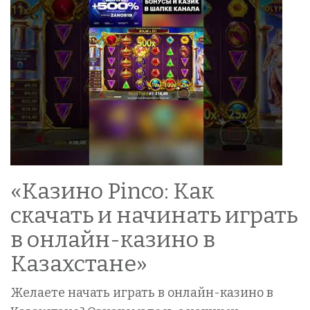
«Казино Pinco: Как
скачать и начинать играть
в онлайн-казино в
Казахстане»
Желаете начать играть в онлайн-казино в