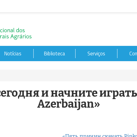
Notícias
Biblioteca
Serviços
Con
сегодня и начните играт
Azerbaijan»
«Пять причин скачать Pin