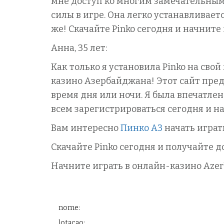
мне доступ ко многим замечательным 
силы в игре. Она легко устанавливае
же! Скачайте Pinko сегодня и начнит
Анна, 35 лет:
Как только я установила Pinko на сво
казино Азербайджана! Этот сайт пре
время дня или ночи. Я была впечатле
всем зарегистрироваться сегодня и на
Вам интересно
Пинко АЗ
начать играт
Скачайте Pinko сегодня и получайте 
Начните играть в онлайн-казино Azer
nome:
lotacao: