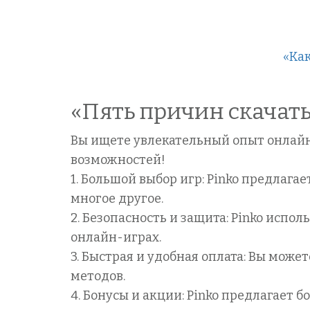
«Ка
«Пять причин скачат
Вы ищете увлекательный опыт онлайн-
возможностей!
1. Большой выбор игр: Pinko предлага
многое другое.
2. Безопасность и защита: Pinko исп
онлайн-играх.
3. Быстрая и удобная оплата: Вы мож
методов.
4. Бонусы и акции: Pinko предлагает 