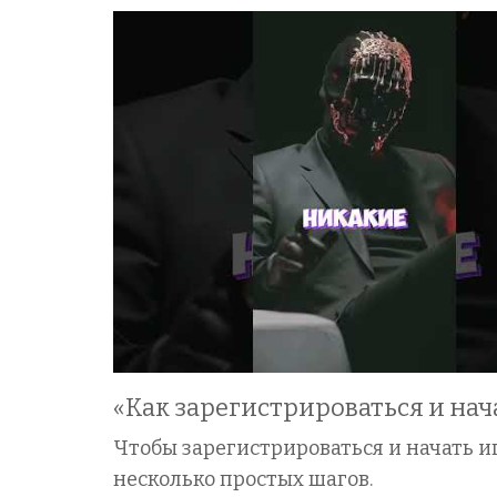
«Как зарегистрироваться и на
Чтобы зарегистрироваться и начать и
несколько простых шагов.