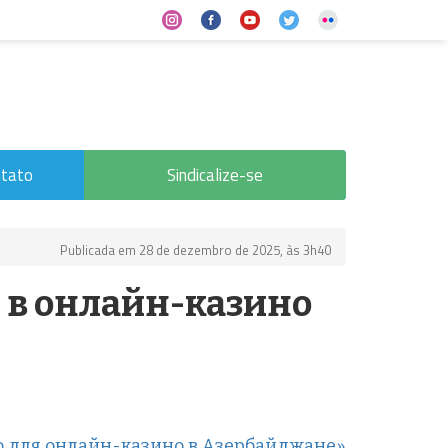
tato
Sindicalize-se
Publicada em 28 de dezembro de 2025, às 3h40
ь в онлайн-казино
ko для онлайн-казино в Азербайджане»