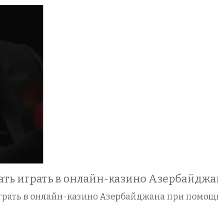
чать играть в онлайн-казино Азербайджа
грать в онлайн-казино Азербайджана при помощи