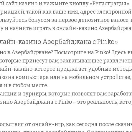
й сайт казино и нажмите кнопку «Регистрация».
мацией, такой как ваше имя, адрес электронной
льзуйтесь бонусом за первое депозитное взносе,
у и начните играть в онлайн-казино Азербайджан
лайн-казино Азербайджана с Pinko»
но в Азербайджане? Посмотрите на Pinko! Здесь
, которые принесут вам захватывающее развлече
нлайн-казино, которое предлагает удобные методы
nko на компьютере или на мобильном устройстве
я и в любом месте.
 акции и турниры, которые позволят вам заработа
ино Азербайджана с Pinko – это реальность, кото
вольствия от онлайн-игр, как сегодня после скачи