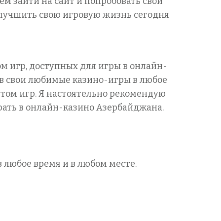
м зайти на сайт и попробовать свои
 улучшить свою игровую жизнь сегодня
ом игр, доступных для игры в онлайн-
 в свои любимые казино-игры в любое
нтом игр. Я настоятельно рекомендую
грать в онлайн-казино Азербайджана.
 любое время и в любом месте.