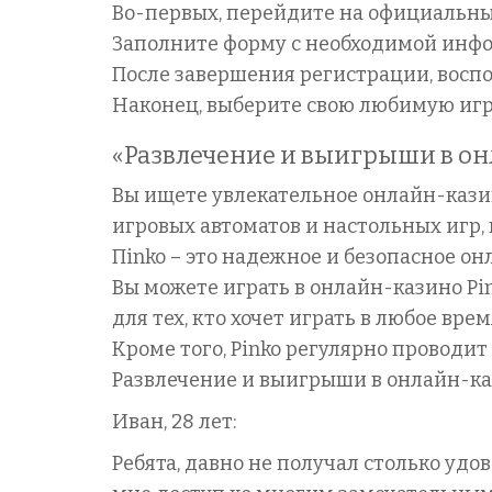
Во-первых, перейдите на официальны
Заполните форму с необходимой инфор
После завершения регистрации, воспо
Наконец, выберите свою любимую игр
«Развлечение и выигрыши в он
Вы ищете увлекательное онлайн-кази
игровых автоматов и настольных игр
Пinko – это надежное и безопасное о
Вы можете играть в онлайн-казино Pi
для тех, кто хочет играть в любое врем
Кроме того, Pinko регулярно проводит
Развлечение и выигрыши в онлайн-каз
Иван, 28 лет:
Ребята, давно не получал столько удо