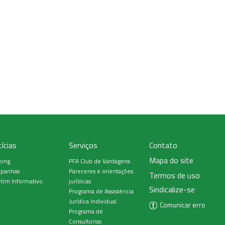
ícias
Serviços
Contato
Mapa do site
ping
PFA Club de Vantagens
panhas
Pareceres e orientações
Termos de uso
tim Informativo
jurídicas
Sindicalize-se
Programa de Assistência
Jurídica Individual
Comunicar erro
Programa de
Consultorias