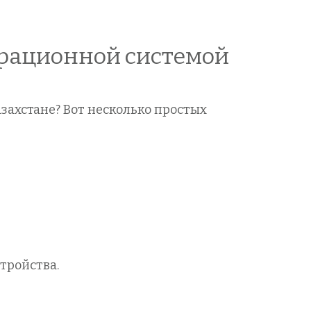
перационной системой
захстане? Вот несколько простых
тройства.