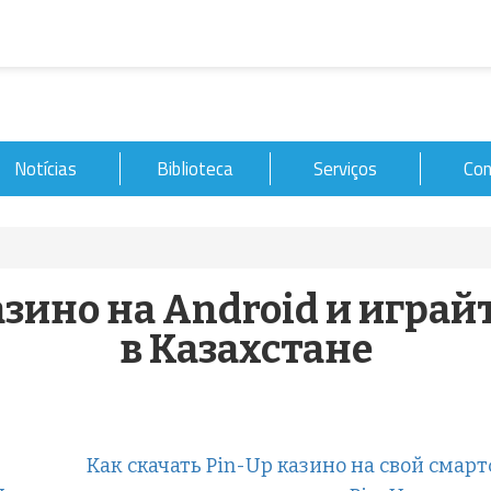
Notícias
Biblioteca
Serviços
Con
азино на Android и играй
в Казахстане
Как скачать Pin-Up казино на свой смар