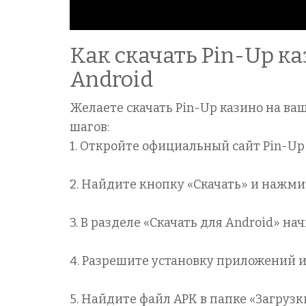
Как скачать Pin-Up к
Android
Желаете скачать Pin-Up казино на ва
шагов:
1. Откройте официальный сайт Pin-Up
2. Найдите кнопку «Скачать» и нажмит
3. В разделе «Скачать для Android» н
4. Разрешите установку приложений и
5. Найдите файл APK в папке «Загрузки