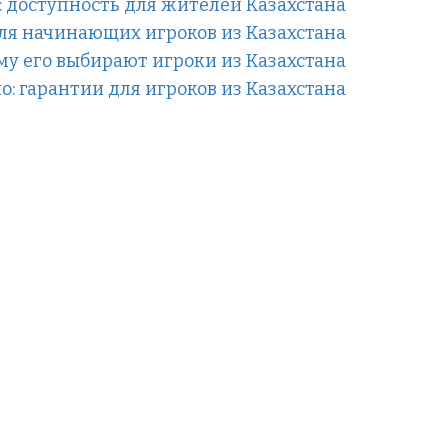
: доступность для жителей Казахстана
для начинающих игроков из Казахстана
му его выбирают игроки из Казахстана
о: гарантии для игроков из Казахстана