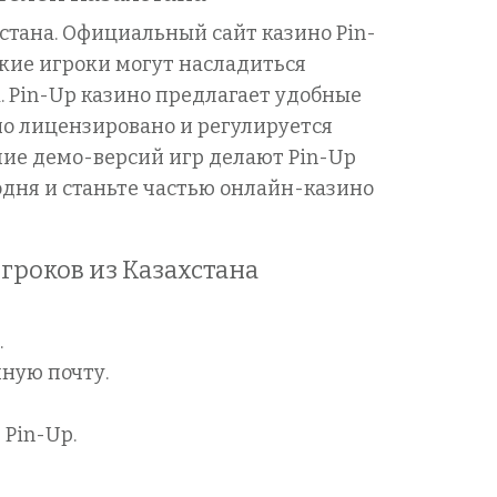
стана. Официальный сайт казино Pin-
кие игроки могут насладиться
 Pin-Up казино предлагает удобные
но лицензировано и регулируется
ичие демо-версий игр делают Pin-Up
одня и станьте частью онлайн-казино
гроков из Казахстана
.
ную почту.
 Pin-Up.