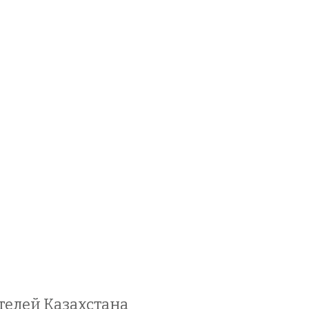
телей Казахстана