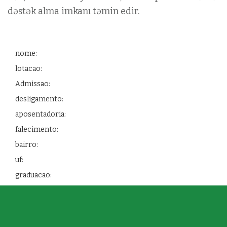
dəstək alma imkanı təmin edir.
nome:
lotacao:
Admissao:
desligamento:
aposentadoria:
falecimento:
bairro:
uf:
graduacao: