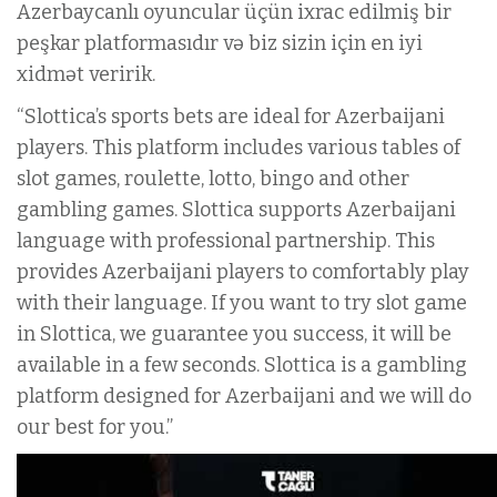
Azerbaycanlı oyuncular üçün ixrac edilmiş bir
peşkar platformasıdır və biz sizin için en iyi
xidmət veririk.
“Slottica’s sports bets are ideal for Azerbaijani
players. This platform includes various tables of
slot games, roulette, lotto, bingo and other
gambling games. Slottica supports Azerbaijani
language with professional partnership. This
provides Azerbaijani players to comfortably play
with their language. If you want to try slot game
in Slottica, we guarantee you success, it will be
available in a few seconds. Slottica is a gambling
platform designed for Azerbaijani and we will do
our best for you.”