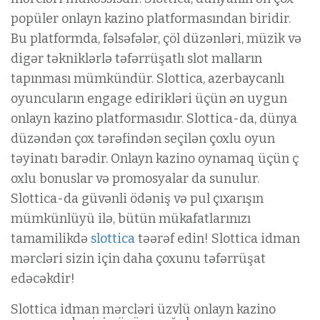
popüler onlayn kazino platformasından biridir.
Bu platformda, fəlsəfələr, çöl düzənləri, müzik və
digər təkniklərlə təfərrüşatlı slot malların
tapınması mümkündür. Slottica, azerbaycanlı
oyuncuların engage edirikləri üçün ən uygun
onlayn kazino platformasıdır. Slottica-da, dünya
düzəndən çox tərəfindən seçilən çoxlu oyun
təyinatı barədir. Onlayn kazino oynamaq üçün ç
oxlu bonuslar və promosyalar da sunulur.
Slottica-da güvənli ödəniş və pul çıxarışın
mümkünlüyü ilə, bütün mükafatlarınızı
tamamilikdə
slottica
təərəf edin! Slottica idman
mərcləri sizin için daha çoxunu təfərrüşat
edəcəkdir!
Slottica idman mərcləri üzvlü onlayn kazino