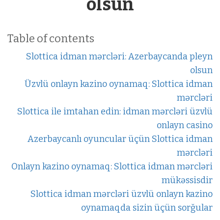
olsun
Table of contents
Slottica idman mərcləri: Azerbaycanda pleyn
olsun
Üzvlü onlayn kazino oynamaq: Slottica idman
mərcləri
Slottica ile imtahan edin: idman mərcləri üzvlü
onlayn casino
Azerbaycanlı oyuncular üçün Slottica idman
mərcləri
Onlayn kazino oynamaq: Slottica idman mərcləri
mükəssisdir
Slottica idman mərcləri üzvlü onlayn kazino
oynamaqda sizin üçün sorğular