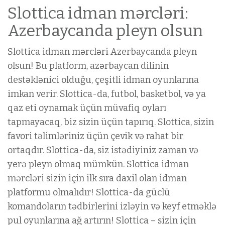
Slottica idman mərcləri:
Azerbaycanda pleyn olsun
Slottica idman mərcləri Azerbaycanda pleyn
olsun! Bu platform, azərbaycan dilinin
destəklənici olduğu, çeşitli idman oyunlarına
imkan verir. Slottica-da, futbol, basketbol, və ya
qaz eti oynamak üçün müvafiq oyları
tapmayacaq, biz sizin üçün tapırıq. Slottica, sizin
favori təlimləriniz üçün çevik və rahat bir
ortaqdır. Slottica-da, siz istədiyiniz zaman və
yerə pleyn olmaq mümkün. Slottica idman
mərcləri sizin için ilk sıra daxil olan idman
platformu olmalıdır! Slottica-da güclü
komandoların tədbirlerini izləyin və keyf etməklə
pul oyunlarına ağ artırın! Slottica – sizin için