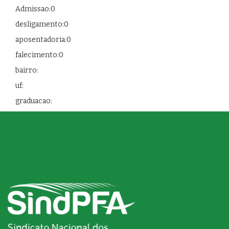
Admissao:0
desligamento:0
aposentadoria:0
falecimento:0
bairro:
uf:
graduacao: