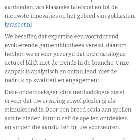
aanbieden, van klassieke tafelspellen tot de
nieuwste innovaties op het gebied van gokkasten.
lyrasbet.nl
We beseffen dat expertise een voortdurend
evoluerende gamebibliotheek vereist, daarom
hebben we ervoor gezorgd dat onze catalogus
actueel blijft met de trends in de branche. Onze
aanpak is analytisch en onthullend, met de
nadruk op kwaliteit en engagement.
Deze onderzoeksgerichte methodologie zorgt
ervoor dat uw ervaring zowel plezierig als
stimulerend is. Door een breed scala aan spellen
aan te bieden, kunt u zelf de spellen ontdekken
en vinden die aansluiten bij uw voorkeuren.