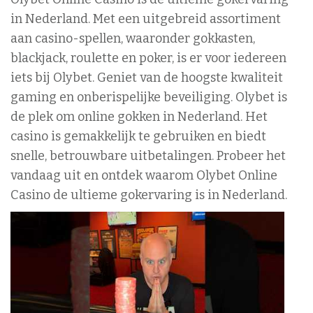
in Nederland. Met een uitgebreid assortiment
aan casino-spellen, waaronder gokkasten,
blackjack, roulette en poker, is er voor iedereen
iets bij Olybet. Geniet van de hoogste kwaliteit
gaming en onberispelijke beveiliging. Olybet is
de plek om online gokken in Nederland. Het
casino is gemakkelijk te gebruiken en biedt
snelle, betrouwbare uitbetalingen. Probeer het
vandaag uit en ontdek waarom Olybet Online
Casino de ultieme gokervaring is in Nederland.