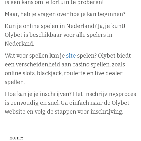
is een kans om je fortuin te proberen!
Maar, heb je vragen over hoe je kan beginnen?
Kun je online spelen in Nederland? Ja, je kunt!
Olybet is beschikbaar voor alle spelers in
Nederland.
Wat voor spellen kan je
site
spelen? Olybet biedt
een verscheidenheid aan casino spellen, zoals
online slots, blackjack, roulette en live dealer
spellen.
Hoe kan je je inschrijven? Het inschrijvingsproces
is eenvoudig en snel. Ga einfach naar de Olybet
website en volg de stappen voor inschrijving.
nome: