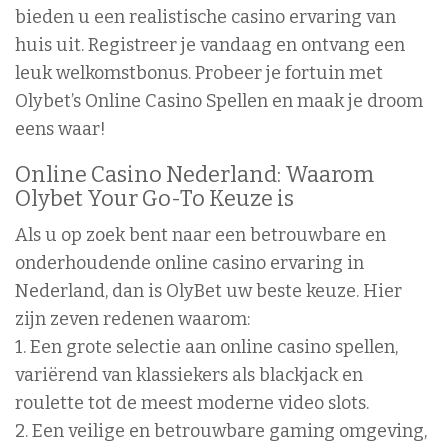
bieden u een realistische casino ervaring van
huis uit. Registreer je vandaag en ontvang een
leuk welkomstbonus. Probeer je fortuin met
Olybet’s Online Casino Spellen en maak je droom
eens waar!
Online Casino Nederland: Waarom
Olybet Your Go-To Keuze is
Als u op zoek bent naar een betrouwbare en
onderhoudende online casino ervaring in
Nederland, dan is OlyBet uw beste keuze. Hier
zijn zeven redenen waarom:
1. Een grote selectie aan online casino spellen,
variërend van klassiekers als blackjack en
roulette tot de meest moderne video slots.
2. Een veilige en betrouwbare gaming omgeving,